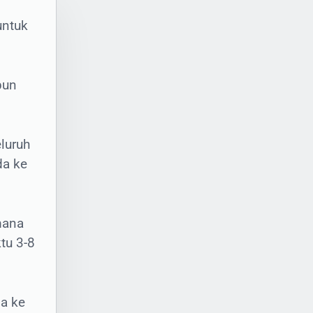
untuk
pun
luruh
da ke
-
i
mana
tu 3-8
an
a ke