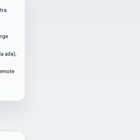
tra
arge
la ada),
Ini
ah
remote
a
gi