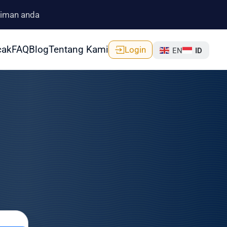
riman anda
cak
FAQ
Blog
Tentang Kami
Login
EN
ID