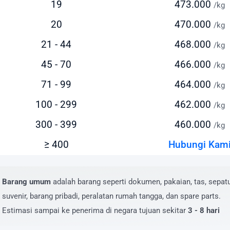
19
473.000
persiapkan anggaran pengiriman Anda. Intrasia.id
/kg
yediakan kalkulator tarif yang akurat dan transparan pada
20
470.000
/kg
aman ini.
21 - 44
468.000
/kg
tor yang memengaruhi biaya pengiriman ke Tuvalu meliputi:
45 - 70
466.000
/kg
erat dan dimensi paket
71 - 99
464.000
/kg
enis layanan yang dipilih (express/standard)
okasi pengiriman dan penerimaan
100 - 299
462.000
/kg
ilai barang dan asuransi (opsional)
300 - 399
460.000
/kg
ayanan tambahan yang dipilih
≥ 400
Hubungi Kam
uk mendapatkan estimasi biaya yang akurat, masukkan deta
giriman Anda pada kalkulator biaya di website kami. Anda 
at menghubungi tim layanan pelanggan kami untuk penawa
Barang umum
adalah barang seperti dokumen, pakaian, tas, sepatu
sus pengiriman dalam jumlah besar atau barang dengan
suvenir, barang pribadi, peralatan rumah tangga, dan spare parts.
sifikasi khusus.
Estimasi sampai ke penerima di negara tujuan sekitar
3 - 8 hari
aya Kirim Paket ke Tuvalu yang Kompetiti