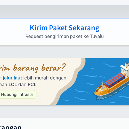
rasia.id menawarkan biaya kirim paket ke Tuvalu yang
petitif tanpa mengorbankan kualitas layanan. Berikut
Kirim Paket Sekarang
kiraan tarif pengiriman paket dari Indonesia ke Tuvalu
ggunakan layanan kami:
Request pengiriman paket ke Tuvalu
yanan Udara (Express):
i bawah 1 kg: mulai dari Rp 1.581.000
i atas 100 kg: mulai dari Rp 460.000/kg
ntuk melihat harga secara lengkap anda dapat melihat tabe
aftar harga yang menampilkan tarif pengiriman dari 1 samp
0 kg
yanan Laut (untuk pengiriman besar):
inimum 100 kg: hubungi customer service untuk penawara
husus
rangan
ontainer FCL/LCL: tersedia penawaran khusus sesuai volu