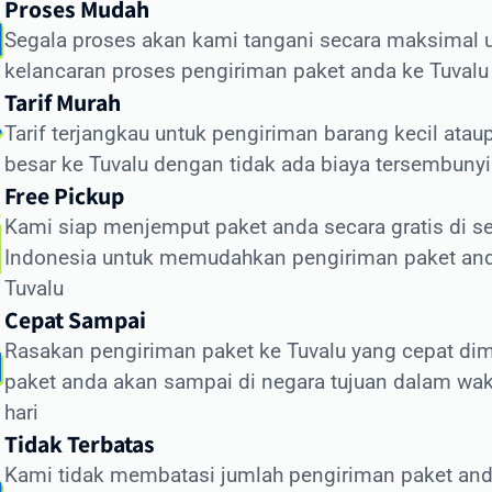
Proses Mudah
engiriman Standard (udara): 5-7 hari kerja
Segala proses akan kami tangani secara maksimal 
engiriman Ekonomis (laut): 30-45 hari
kelancaran proses pengiriman paket anda ke Tuvalu
tor yang memengaruhi waktu pengiriman meliputi:
Tarif Murah
Tarif terjangkau untuk pengiriman barang kecil atau
roses pemeriksaan bea cukai di Indonesia dan Tuvalu
besar ke Tuvalu dengan tidak ada biaya tersembunyi
ondisi cuaca dan faktor operasional
Free Pickup
etersediaan transportasi di negara tujuan
Kami siap menjemput paket anda secara gratis di se
ejelasan dan kelengkapan alamat penerima
Indonesia untuk memudahkan pengiriman paket an
rasia.id memiliki sistem pelacakan canggih yang
Tuvalu
ungkinkan Anda memantau status pengiriman secara real
Cepat Sampai
e. Dengan begitu, Anda selalu mendapatkan informasi terkin
Rasakan pengiriman paket ke Tuvalu yang cepat di
genai posisi dan status paket Anda selama perjalanan ke
paket anda akan sampai di negara tujuan dalam wak
alu.
hari
ra Kirim Dokumen ke Tuvalu dengan Am
Tidak Terbatas
Kami tidak membatasi jumlah pengiriman paket and
giriman dokumen internasional membutuhkan penanganan