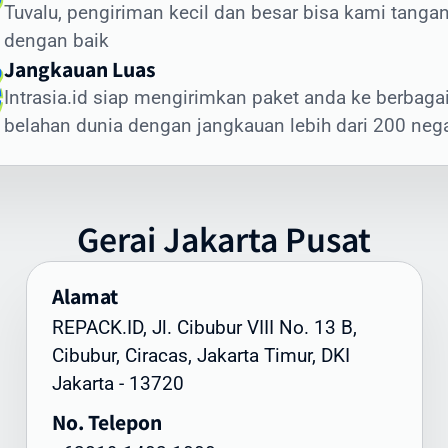
Tuvalu, pengiriman kecil dan besar bisa kami tangan
sus. Intrasia.id menawarkan layanan khusus untuk cara kir
dengan baik
umen ke Tuvalu yang aman dan terjamin:
Jangkauan Luas
nis Dokumen yang Sering Dikirim ke Tuvalu:
Intrasia.id siap mengirimkan paket anda ke berbaga
okumen legal dan kontrak bisnis
belahan dunia dengan jangkauan lebih dari 200 neg
ertifikat dan dokumen akademik
okumen imigrasi dan visa
okumen perbankan dan keuangan
Gerai
Jakarta
Pusat
okumen teknis dan spesifikasi produk
unggulan Layanan Dokumen Intrasia.id:
Alamat
engiriman express prioritas
REPACK.ID, Jl. Cibubur VIII No. 13 B,
elacakan end-to-end
Cibubur, Ciracas, Jakarta Timur, DKI
emasan khusus tahan air
Jakarta - 13720
enanganan oleh staf terlatih
No. Telepon
aminan keamanan dan kerahasiaan
ukti pengiriman dan penerimaan