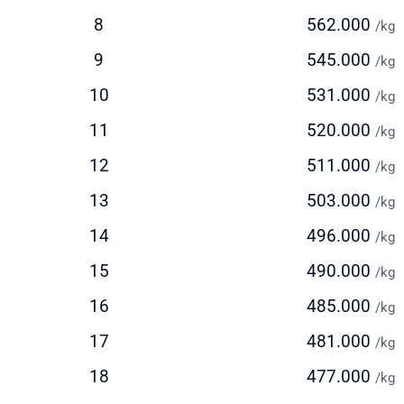
elacakan real-time untuk memantau status paket Anda
8
562.000
/kg
ayanan door-to-door yang nyaman
ngiriman via Udara (Standard)
9
545.000
/kg
10
531.000
stimasi waktu pengiriman: 5-7 hari kerja
/kg
olusi seimbang antara kecepatan dan biaya
11
520.000
/kg
deal untuk pengiriman reguler dengan biaya lebih terjangkau
12
511.000
/kg
ersedia layanan pickup dari alamat pengirim
13
503.000
ngiriman via Laut
/kg
14
496.000
/kg
stimasi waktu pengiriman: 30-45 hari
ilihan ekonomis untuk pengiriman dalam jumlah besar
15
490.000
/kg
ocok untuk barang berat di atas 150 kg
16
485.000
/kg
olusi hemat untuk pengiriman yang tidak terlalu mendesak
17
481.000
/kg
k Ongkir ke Tuvalu Dengan Mudah
18
477.000
/kg
elum mengirim paket, lakukan cek ongkir ke Tuvalu untuk