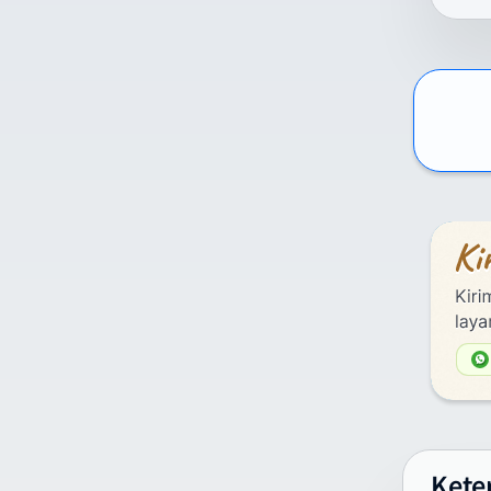
Int
kom
per
men
La
D
D
U
d
2
La
M
k
Kete
C