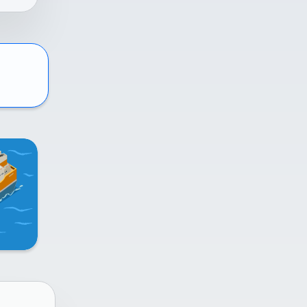
l
ai
n
me