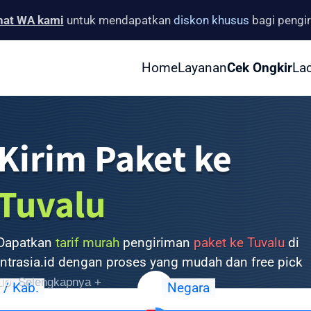
hat WA kami
untuk mendapatkan
diskon khusus
bagi pengi
Home
Layanan
Cek Ongkir
La
Kirim Paket ke
Tuvalu
Dapatkan
tarif murah
pengiriman
paket ke Tuvalu
di
Intrasia.id dengan proses yang mudah dan free pick
up.
Selengkapnya +
 / Kab.
Negara