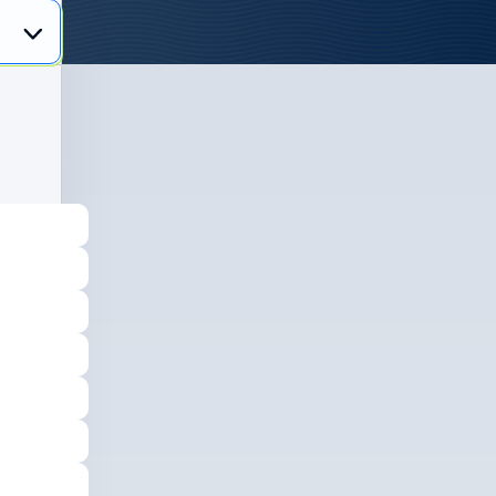
dan
gan
min
n