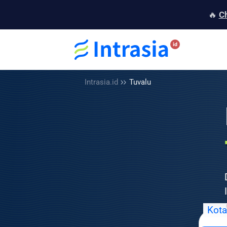
🔥
C
Intrasia.id
Tuvalu
Kota