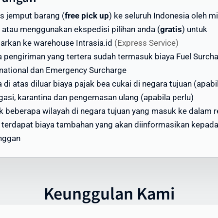
an berat
is jemput barang (
free pick up
) ke seluruh Indonesia oleh mi
ga di atas adalah estimasi dan dapat berubah. Untuk
 atau menggunakan ekspedisi pilihan anda (
gratis
) untuk
dapatkan penawaran terbaik, gunakan kalkulator ongkir di
tarkan ke warehouse Intrasia.id
(Express Service)
site kami atau hubungi tim layanan pelanggan Intrasia.id.
a pengiriman yang tertera sudah termasuk biaya Fuel Surch
rnational dan Emergency Surcharge
i menawarkan skema volume discount - semakin besar
 di atas diluar biaya pajak bea cukai di negara tujuan (apabi
ume pengiriman, semakin ekonomis biaya per kilogramnya. 
gasi, karantina dan pengemasan ulang (apabila perlu)
jadikan Intrasia.id pilihan tepat untuk cara kirim paket mur
k beberapa wilayah di negara tujuan yang masuk ke dalam 
Tuvalu tanpa mengorbankan kualitas dan keamanan.
, terdapat biaya tambahan yang akan diinformasikan kepad
ktu Pengiriman Paket ke Tuvalu yang
nggan
pat Diandalkan
tu pengiriman paket ke Tuvalu menjadi perhatian utama ba
yak pengirim. Intrasia.id menawarkan estimasi waktu
Keunggulan Kami
giriman yang dapat diandalkan:
engiriman Express (udara): 3-5 hari kerja