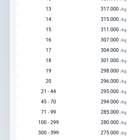
Solusi seimbang antara kecepatan dan biaya
13
317.000
/kg
Ideal untuk pengiriman reguler dengan biaya lebih terjangkau
14
315.000
/kg
Tersedia layanan pickup dari alamat pengirim
15
311.000
/kg
Pengiriman via Laut
16
307.000
/kg
Estimasi waktu pengiriman: 30-45 hari
17
304.000
Pilihan ekonomis untuk pengiriman dalam jumlah besar
/kg
Cocok untuk barang berat di atas 150 kg
18
301.000
/kg
Solusi hemat untuk pengiriman yang tidak terlalu mendesak
19
298.000
/kg
Cek Ongkir ke Amerika Serikat (USA) Dengan
20
296.000
/kg
Mudah
21 - 44
295.000
/kg
Sebelum mengirim paket, lakukan cek ongkir ke Amerika Serikat
45 - 70
294.000
/kg
(USA) untuk mempersiapkan anggaran pengiriman Anda.
Intrasia.id menyediakan kalkulator tarif yang akurat dan
71 - 99
285.000
/kg
transparan pada halaman ini.
100 - 299
280.000
/kg
Faktor yang memengaruhi biaya pengiriman ke Amerika Serikat
300 - 399
275.000
/kg
(USA) meliputi: