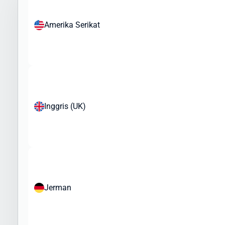
Intrasia.id dapat membantu Anda mengirimkan berbagai jenis
barang ke Amerika Serikat (USA), namun perlu diperhatikan bahwa
Amerika Serikat
ada regulasi khusus yang perlu dipatuhi. Berikut jenis barang yang
umum dikirim ke Amerika Serikat (USA):
Produk yang Sering Dikirim:
Pakaian dan tekstil
Elektronik dan gadget
Kosmetik dan produk perawatan pribadi
Inggris (UK)
Produk kesehatan (non-resep)
Mainan dan barang koleksi
Buku dan media cetak
Aksesoris fashion
Sampel bisnis dan merchandise
Peralatan olahraga
Barang yang Dibatasi atau Memerlukan Izin Khusus:
Jerman
Makanan dan produk organik
Produk kesehatan tertentu