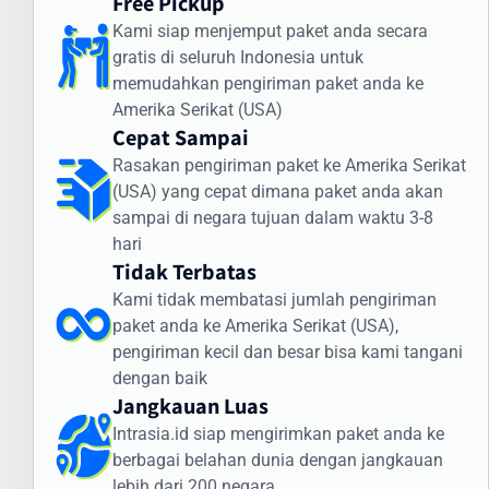
Free Pickup
Intrasia.id memiliki sistem pelacakan canggih yang memungkinkan
Kami siap menjemput paket anda secara
Anda memantau status pengiriman secara real-time. Dengan
gratis di seluruh Indonesia untuk
begitu, Anda selalu mendapatkan informasi terkini mengenai posisi
memudahkan pengiriman paket anda ke
dan status paket Anda selama perjalanan ke Amerika Serikat
Amerika Serikat (USA)
(USA).
Cepat Sampai
Cara Kirim Dokumen ke Amerika Serikat
Rasakan pengiriman paket ke Amerika Serikat
(USA) dengan Aman
(USA) yang cepat dimana paket anda akan
sampai di negara tujuan dalam waktu 3-8
Pengiriman dokumen internasional membutuhkan penanganan
hari
khusus. Intrasia.id menawarkan layanan khusus untuk cara kirim
Tidak Terbatas
dokumen ke Amerika Serikat (USA) yang aman dan terjamin:
Kami tidak membatasi jumlah pengiriman
Jenis Dokumen yang Sering Dikirim ke Amerika
paket anda ke Amerika Serikat (USA),
Serikat (USA):
pengiriman kecil dan besar bisa kami tangani
Dokumen legal dan kontrak bisnis
dengan baik
Jangkauan Luas
Sertifikat dan dokumen akademik
Dokumen imigrasi dan visa
Intrasia.id siap mengirimkan paket anda ke
Dokumen perbankan dan keuangan
berbagai belahan dunia dengan jangkauan
Dokumen teknis dan spesifikasi produk
lebih dari 200 negara