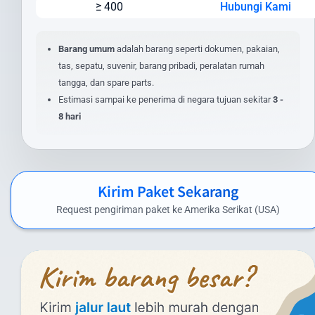
≥ 400
Hubungi Kami
Berat dan dimensi paket
Jenis layanan yang dipilih (express/standard)
Lokasi pengiriman dan penerimaan
Barang umum
adalah barang seperti dokumen, pakaian,
Nilai barang dan asuransi (opsional)
tas, sepatu, suvenir, barang pribadi, peralatan rumah
Layanan tambahan yang dipilih
tangga, dan spare parts.
Estimasi sampai ke penerima di negara tujuan sekitar
3 -
Untuk mendapatkan estimasi biaya yang akurat, masukkan detail
8 hari
pengiriman Anda pada kalkulator biaya di website kami. Anda juga
dapat menghubungi tim layanan pelanggan kami untuk
penawaran khusus pengiriman dalam jumlah besar atau barang
dengan spesifikasi khusus.
Kirim Paket Sekarang
Biaya Kirim Paket ke Amerika Serikat (USA)
Request pengiriman paket ke Amerika Serikat (USA)
yang Kompetitif
Intrasia.id menawarkan biaya kirim paket ke Amerika Serikat (USA)
yang kompetitif tanpa mengorbankan kualitas layanan. Berikut
perkiraan tarif pengiriman paket dari Indonesia ke Amerika Serikat
(USA) menggunakan layanan kami: