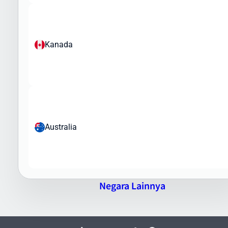
Perangkat medis
Produk elektronik dengan nilai tinggi
Barang yang Dilarang:
Kanada
Obat-obatan terlarang
Senjata dan amunisi
Barang palsu dan melanggar hak cipta
Barang berbahaya dan bahan peledak
Flora dan fauna yang dilindungi
Tim Intrasia.id akan membantu Anda memahami regulasi
Australia
pengiriman barang ke Amerika Serikat (USA) dan memastikan
paket Anda memenuhi semua persyaratan bea cukai dan regulasi
impor yang berlaku.
Keunggulan Pengiriman Barang ke Amerika
Serikat (USA) via Intrasia.id
Negara Lainnya
Mengapa memilih Intrasia.id untuk pengiriman barang ke Amerika
Serikat (USA)? Berikut keunggulan layanan kami: