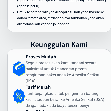
(apabila ada), fumigasi, karantina dan pengemasan ulang
ke Amerika Serikat (USA) tanpa mengorbankan kualitas dan
(apabila perlu)
keamanan.
Untuk beberapa wilayah di negara tujuan yang masuk ke
Waktu Pengiriman Paket ke Amerika Serikat
dalam remote area, terdapat biaya tambahan yang akan
(USA) yang Dapat Diandalkan
diinformasikan kepada pelanggan
Waktu pengiriman paket ke Amerika Serikat (USA) menjadi
perhatian utama bagi banyak pengirim. Intrasia.id menawarkan
Keunggulan Kami
estimasi waktu pengiriman yang dapat diandalkan:
Pengiriman Express (udara): 3-5 hari kerja
Proses Mudah
Pengiriman Standard (udara): 5-7 hari kerja
Segala proses akan kami tangani secara
Pengiriman Ekonomis (laut): 30-45 hari
maksimal untuk kelancaran proses
Faktor yang memengaruhi waktu pengiriman meliputi:
pengiriman paket anda ke Amerika Serikat
(USA)
Proses pemeriksaan bea cukai di Indonesia dan Amerika Serikat
Tarif Murah
(USA)
Tarif terjangkau untuk pengiriman barang
Kondisi cuaca dan faktor operasional
kecil ataupun besar ke Amerika Serikat (USA)
Ketersediaan transportasi di negara tujuan
dengan tidak ada biaya tersembunyi
Kejelasan dan kelengkapan alamat penerima