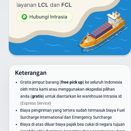
Layanan Udara (Express):
Di bawah 1 kg: mulai dari Rp 851.000
Di atas 100 kg: mulai dari Rp 275.000/kg
Untuk melihat harga secara lengkap anda dapat melihat tabel
daftar harga yang menampilkan tarif pengiriman dari 1 sampai
20 kg
Layanan Laut (untuk pengiriman besar):
Minimum 100 kg: hubungi customer service untuk penawaran
khusus
Keterangan
Container FCL/LCL: tersedia penawaran khusus sesuai volume
dan berat
Gratis jemput barang (
free pick up
) ke seluruh Indonesia
Harga di atas adalah estimasi dan dapat berubah. Untuk
oleh mitra kami atau menggunakan ekspedisi pilihan
mendapatkan penawaran terbaik, gunakan kalkulator ongkir di
anda (
gratis
) untuk diantarkan ke warehouse Intrasia.id
website kami atau hubungi tim layanan pelanggan Intrasia.id.
(Express Service)
Biaya pengiriman yang tertera sudah termasuk biaya Fuel
Kami menawarkan skema volume discount - semakin besar volume
Surcharge International dan Emergency Surcharge
pengiriman, semakin ekonomis biaya per kilogramnya. Ini
Biaya di atas diluar biaya pajak bea cukai di negara tujuan
menjadikan Intrasia.id pilihan tepat untuk cara kirim paket murah