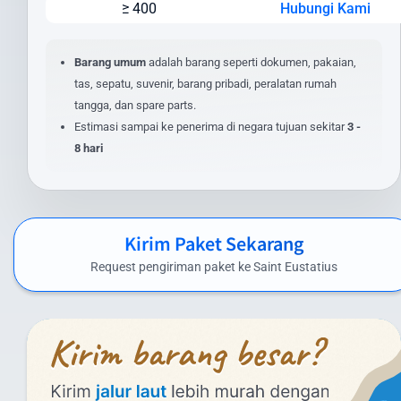
≥ 400
Hubungi Kami
Jenis layanan yang dipilih (express/standard)
Lokasi pengiriman dan penerimaan
Nilai barang dan asuransi (opsional)
Barang umum
adalah barang seperti dokumen, pakaian,
Layanan tambahan yang dipilih
tas, sepatu, suvenir, barang pribadi, peralatan rumah
tangga, dan spare parts.
Untuk mendapatkan estimasi biaya yang akurat, masukkan detail
Estimasi sampai ke penerima di negara tujuan sekitar
3 -
pengiriman Anda pada kalkulator biaya di website kami. Anda juga
8 hari
dapat menghubungi tim layanan pelanggan kami untuk
penawaran khusus pengiriman dalam jumlah besar atau barang
dengan spesifikasi khusus.
Biaya Kirim Paket ke Saint Eustatius yang
Kirim Paket Sekarang
Kompetitif
Request pengiriman paket ke Saint Eustatius
Intrasia.id menawarkan biaya kirim paket ke Saint Eustatius yang
kompetitif tanpa mengorbankan kualitas layanan. Berikut
perkiraan tarif pengiriman paket dari Indonesia ke Saint Eustatius
menggunakan layanan kami:
Layanan Udara (Express):