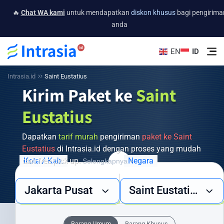
🔥
Chat WA kami
untuk mendapatkan
diskon khusus
bagi pengirima
anda
EN
ID
Intrasia.id
Saint Eustatius
Kirim Paket ke
Saint
Eustatius
Dapatkan
tarif murah
pengiriman
paket ke Saint
Eustatius
di Intrasia.id dengan proses yang mudah
dan free pick up.
Kota / Kab.
Negara
Selengkapnya +
Butuh layanan pengiriman barang ke Saint Eustatius yang cepat,
Jakarta Pusat
Saint Eustatius
aman, dan ekonomis? Intrasia.id hadir sebagai solusi terpercaya
untuk semua kebutuhan pengiriman internasional Anda. Dengan
jaringan global yang luas dan pengalaman bertahun-tahun, kami
Barang Umum
Barang Khusus