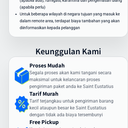
(apabila ada), fumigasi, karantina dan pengemasan ulang
Waktu Pengiriman Paket ke Saint Eustatius
(apabila perlu)
yang Dapat Diandalkan
Untuk beberapa wilayah di negara tujuan yang masuk ke
dalam remote area, terdapat biaya tambahan yang akan
Waktu pengiriman paket ke Saint Eustatius menjadi perhatian
diinformasikan kepada pelanggan
utama bagi banyak pengirim. Intrasia.id menawarkan estimasi
waktu pengiriman yang dapat diandalkan:
Pengiriman Express (udara): 3-5 hari kerja
Keunggulan Kami
Pengiriman Standard (udara): 5-7 hari kerja
Pengiriman Ekonomis (laut): 30-45 hari
Proses Mudah
Faktor yang memengaruhi waktu pengiriman meliputi:
Segala proses akan kami tangani secara
maksimal untuk kelancaran proses
Proses pemeriksaan bea cukai di Indonesia dan Saint Eustatius
pengiriman paket anda ke Saint Eustatius
Kondisi cuaca dan faktor operasional
Tarif Murah
Ketersediaan transportasi di negara tujuan
Kejelasan dan kelengkapan alamat penerima
Tarif terjangkau untuk pengiriman barang
kecil ataupun besar ke Saint Eustatius
Intrasia.id memiliki sistem pelacakan canggih yang memungkinkan
dengan tidak ada biaya tersembunyi
Anda memantau status pengiriman secara real-time. Dengan
Free Pickup
begitu, Anda selalu mendapatkan informasi terkini mengenai posisi