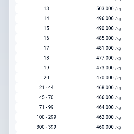
Solusi seimbang antara kecepatan dan biaya
13
503.000
/kg
Ideal untuk pengiriman reguler dengan biaya lebih terjangkau
14
496.000
/kg
Tersedia layanan pickup dari alamat pengirim
15
490.000
/kg
Pengiriman via Laut
16
485.000
/kg
Estimasi waktu pengiriman: 30-45 hari
17
481.000
Pilihan ekonomis untuk pengiriman dalam jumlah besar
/kg
Cocok untuk barang berat di atas 150 kg
18
477.000
/kg
Solusi hemat untuk pengiriman yang tidak terlalu mendesak
19
473.000
/kg
Cek Ongkir ke Saint Eustatius Dengan Mudah
20
470.000
/kg
Sebelum mengirim paket, lakukan cek ongkir ke Saint Eustatius
21 - 44
468.000
/kg
untuk mempersiapkan anggaran pengiriman Anda. Intrasia.id
45 - 70
466.000
menyediakan kalkulator tarif yang akurat dan transparan pada
/kg
halaman ini.
71 - 99
464.000
/kg
Faktor yang memengaruhi biaya pengiriman ke Saint Eustatius
100 - 299
462.000
/kg
meliputi:
300 - 399
460.000
/kg
Berat dan dimensi paket