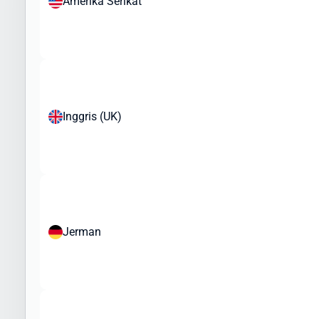
Amerika Serikat
Pakaian dan tekstil
Elektronik dan gadget
Kosmetik dan produk perawatan pribadi
Produk kesehatan (non-resep)
Mainan dan barang koleksi
Buku dan media cetak
Inggris (UK)
Aksesoris fashion
Sampel bisnis dan merchandise
Peralatan olahraga
Barang yang Dibatasi atau Memerlukan Izin Khusus:
Makanan dan produk organik
Produk kesehatan tertentu
Jerman
Perangkat medis
Produk elektronik dengan nilai tinggi
Barang yang Dilarang:
Obat-obatan terlarang
Senjata dan amunisi