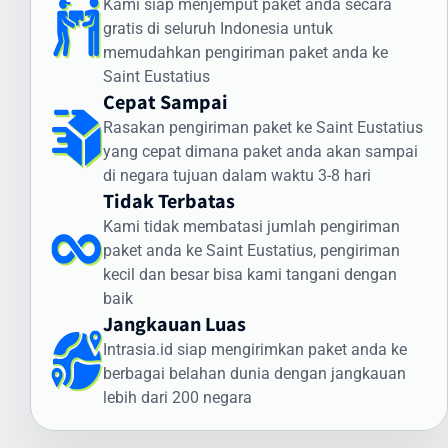
Kami siap menjemput paket anda secara
dan status paket Anda selama perjalanan ke Saint Eustatius.
gratis di seluruh Indonesia untuk
Cara Kirim Dokumen ke Saint Eustatius
memudahkan pengiriman paket anda ke
dengan Aman
Saint Eustatius
Cepat Sampai
Pengiriman dokumen internasional membutuhkan penanganan
Rasakan pengiriman paket ke Saint Eustatius
khusus. Intrasia.id menawarkan layanan khusus untuk cara kirim
yang cepat dimana paket anda akan sampai
dokumen ke Saint Eustatius yang aman dan terjamin:
di negara tujuan dalam waktu 3-8 hari
Jenis Dokumen yang Sering Dikirim ke Saint
Tidak Terbatas
Eustatius:
Kami tidak membatasi jumlah pengiriman
Dokumen legal dan kontrak bisnis
paket anda ke Saint Eustatius, pengiriman
Sertifikat dan dokumen akademik
kecil dan besar bisa kami tangani dengan
Dokumen imigrasi dan visa
baik
Dokumen perbankan dan keuangan
Jangkauan Luas
Dokumen teknis dan spesifikasi produk
Intrasia.id siap mengirimkan paket anda ke
Keunggulan Layanan Dokumen Intrasia.id:
berbagai belahan dunia dengan jangkauan
lebih dari 200 negara
Pengiriman express prioritas
Pelacakan end-to-end