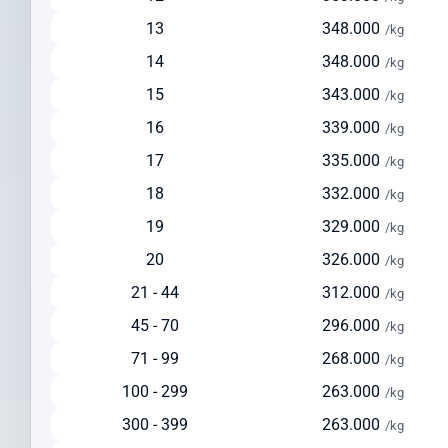
Solusi seimbang antara kecepatan dan biaya
13
348.000
/kg
Ideal untuk pengiriman reguler dengan biaya lebih terjangkau
14
348.000
/kg
Tersedia layanan pickup dari alamat pengirim
15
343.000
/kg
Pengiriman via Laut
16
339.000
/kg
Estimasi waktu pengiriman: 30-45 hari
17
335.000
Pilihan ekonomis untuk pengiriman dalam jumlah besar
/kg
Cocok untuk barang berat di atas 150 kg
18
332.000
/kg
Solusi hemat untuk pengiriman yang tidak terlalu mendesak
19
329.000
/kg
Cek Ongkir ke Republik Ceko Dengan Mudah
20
326.000
/kg
Sebelum mengirim paket, lakukan cek ongkir ke Republik Ceko
21 - 44
312.000
/kg
untuk mempersiapkan anggaran pengiriman Anda. Intrasia.id
45 - 70
296.000
menyediakan kalkulator tarif yang akurat dan transparan pada
/kg
halaman ini.
71 - 99
268.000
/kg
Faktor yang memengaruhi biaya pengiriman ke Republik Ceko
100 - 299
263.000
/kg
meliputi:
300 - 399
263.000
/kg
Berat dan dimensi paket