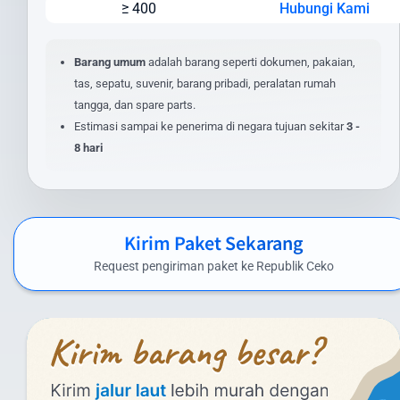
≥ 400
Hubungi Kami
Jenis layanan yang dipilih (express/standard)
Lokasi pengiriman dan penerimaan
Nilai barang dan asuransi (opsional)
Barang umum
adalah barang seperti dokumen, pakaian,
Layanan tambahan yang dipilih
tas, sepatu, suvenir, barang pribadi, peralatan rumah
tangga, dan spare parts.
Untuk mendapatkan estimasi biaya yang akurat, masukkan detail
Estimasi sampai ke penerima di negara tujuan sekitar
3 -
pengiriman Anda pada kalkulator biaya di website kami. Anda juga
8 hari
dapat menghubungi tim layanan pelanggan kami untuk
penawaran khusus pengiriman dalam jumlah besar atau barang
dengan spesifikasi khusus.
Biaya Kirim Paket ke Republik Ceko yang
Kirim Paket Sekarang
Kompetitif
Request pengiriman paket ke Republik Ceko
Intrasia.id menawarkan biaya kirim paket ke Republik Ceko yang
kompetitif tanpa mengorbankan kualitas layanan. Berikut
perkiraan tarif pengiriman paket dari Indonesia ke Republik Ceko
menggunakan layanan kami:
Layanan Udara (Express):