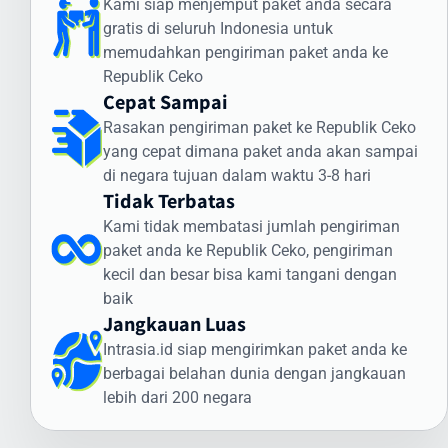
Kami siap menjemput paket anda secara
dan status paket Anda selama perjalanan ke Republik Ceko.
gratis di seluruh Indonesia untuk
Cara Kirim Dokumen ke Republik Ceko
memudahkan pengiriman paket anda ke
dengan Aman
Republik Ceko
Cepat Sampai
Pengiriman dokumen internasional membutuhkan penanganan
Rasakan pengiriman paket ke Republik Ceko
khusus. Intrasia.id menawarkan layanan khusus untuk cara kirim
yang cepat dimana paket anda akan sampai
dokumen ke Republik Ceko yang aman dan terjamin:
di negara tujuan dalam waktu 3-8 hari
Jenis Dokumen yang Sering Dikirim ke Republik
Tidak Terbatas
Ceko:
Kami tidak membatasi jumlah pengiriman
Dokumen legal dan kontrak bisnis
paket anda ke Republik Ceko, pengiriman
Sertifikat dan dokumen akademik
kecil dan besar bisa kami tangani dengan
Dokumen imigrasi dan visa
baik
Dokumen perbankan dan keuangan
Jangkauan Luas
Dokumen teknis dan spesifikasi produk
Intrasia.id siap mengirimkan paket anda ke
Keunggulan Layanan Dokumen Intrasia.id:
berbagai belahan dunia dengan jangkauan
lebih dari 200 negara
Pengiriman express prioritas
Pelacakan end-to-end