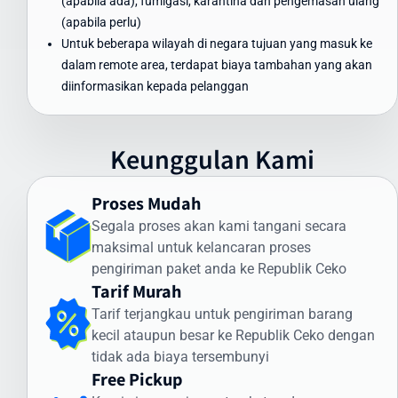
(apabila ada), fumigasi, karantina dan pengemasan ulang
Waktu Pengiriman Paket ke Republik Ceko
(apabila perlu)
yang Dapat Diandalkan
Untuk beberapa wilayah di negara tujuan yang masuk ke
dalam remote area, terdapat biaya tambahan yang akan
Waktu pengiriman paket ke Republik Ceko menjadi perhatian
diinformasikan kepada pelanggan
utama bagi banyak pengirim. Intrasia.id menawarkan estimasi
waktu pengiriman yang dapat diandalkan:
Pengiriman Express (udara): 3-5 hari kerja
Keunggulan Kami
Pengiriman Standard (udara): 5-7 hari kerja
Pengiriman Ekonomis (laut): 30-45 hari
Proses Mudah
Faktor yang memengaruhi waktu pengiriman meliputi:
Segala proses akan kami tangani secara
maksimal untuk kelancaran proses
Proses pemeriksaan bea cukai di Indonesia dan Republik Ceko
pengiriman paket anda ke Republik Ceko
Kondisi cuaca dan faktor operasional
Tarif Murah
Ketersediaan transportasi di negara tujuan
Kejelasan dan kelengkapan alamat penerima
Tarif terjangkau untuk pengiriman barang
kecil ataupun besar ke Republik Ceko dengan
Intrasia.id memiliki sistem pelacakan canggih yang memungkinkan
tidak ada biaya tersembunyi
Anda memantau status pengiriman secara real-time. Dengan
Free Pickup
begitu, Anda selalu mendapatkan informasi terkini mengenai posisi