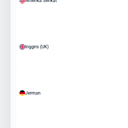
Amerika Serikat
Elektronik dan gadget
Kosmetik dan produk perawatan pribadi
Produk kesehatan (non-resep)
Mainan dan barang koleksi
Buku dan media cetak
Aksesoris fashion
Inggris (UK)
Sampel bisnis dan merchandise
Peralatan olahraga
Barang yang Dibatasi atau Memerlukan Izin Khusus:
Makanan dan produk organik
Produk kesehatan tertentu
Perangkat medis
Jerman
Produk elektronik dengan nilai tinggi
Barang yang Dilarang:
Obat-obatan terlarang
Senjata dan amunisi
Barang palsu dan melanggar hak cipta