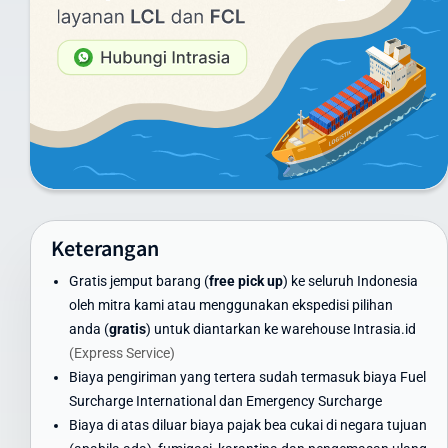
Layanan Udara (Express):
Di bawah 1 kg: mulai dari Rp 1.581.000
Di atas 100 kg: mulai dari Rp 460.000/kg
Untuk melihat harga secara lengkap anda dapat melihat tabel
daftar harga yang menampilkan tarif pengiriman dari 1 sampai
20 kg
Layanan Laut (untuk pengiriman besar):
Minimum 100 kg: hubungi customer service untuk penawaran
khusus
Keterangan
Container FCL/LCL: tersedia penawaran khusus sesuai volume
dan berat
Gratis jemput barang (
free pick up
) ke seluruh Indonesia
Harga di atas adalah estimasi dan dapat berubah. Untuk
oleh mitra kami atau menggunakan ekspedisi pilihan
mendapatkan penawaran terbaik, gunakan kalkulator ongkir di
anda (
gratis
) untuk diantarkan ke warehouse Intrasia.id
website kami atau hubungi tim layanan pelanggan Intrasia.id.
(Express Service)
Biaya pengiriman yang tertera sudah termasuk biaya Fuel
Kami menawarkan skema volume discount - semakin besar volume
Surcharge International dan Emergency Surcharge
pengiriman, semakin ekonomis biaya per kilogramnya. Ini
Biaya di atas diluar biaya pajak bea cukai di negara tujuan
menjadikan Intrasia.id pilihan tepat untuk cara kirim paket murah