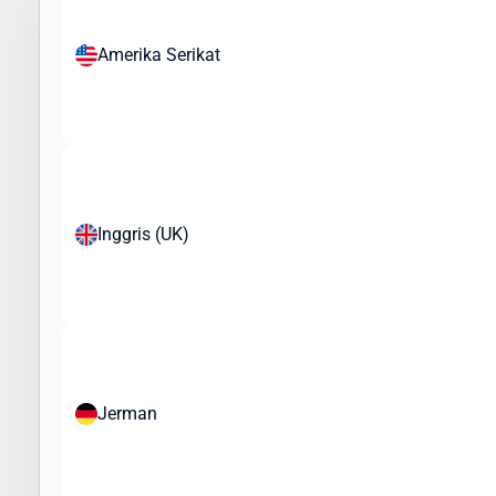
barang ke Republic Dominican, namun perlu diperhatikan bahwa
ada regulasi khusus yang perlu dipatuhi. Berikut jenis barang yang
Amerika Serikat
umum dikirim ke Republic Dominican:
Produk yang Sering Dikirim:
Pakaian dan tekstil
Elektronik dan gadget
Kosmetik dan produk perawatan pribadi
Produk kesehatan (non-resep)
Inggris (UK)
Mainan dan barang koleksi
Buku dan media cetak
Aksesoris fashion
Sampel bisnis dan merchandise
Peralatan olahraga
Barang yang Dibatasi atau Memerlukan Izin Khusus:
Jerman
Makanan dan produk organik
Produk kesehatan tertentu
Perangkat medis