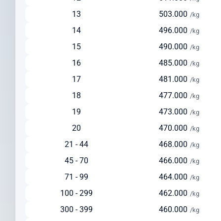
Solusi seimbang antara kecepatan dan biaya
13
503.000
/kg
Ideal untuk pengiriman reguler dengan biaya lebih terjangkau
14
496.000
/kg
Tersedia layanan pickup dari alamat pengirim
15
490.000
/kg
Pengiriman via Laut
16
485.000
/kg
Estimasi waktu pengiriman: 30-45 hari
17
481.000
Pilihan ekonomis untuk pengiriman dalam jumlah besar
/kg
Cocok untuk barang berat di atas 150 kg
18
477.000
/kg
Solusi hemat untuk pengiriman yang tidak terlalu mendesak
19
473.000
/kg
Cek Ongkir ke Republic Dominican Dengan
20
470.000
/kg
Mudah
21 - 44
468.000
/kg
Sebelum mengirim paket, lakukan cek ongkir ke Republic Dominican
45 - 70
466.000
/kg
untuk mempersiapkan anggaran pengiriman Anda. Intrasia.id
menyediakan kalkulator tarif yang akurat dan transparan pada
71 - 99
464.000
/kg
halaman ini.
100 - 299
462.000
/kg
Faktor yang memengaruhi biaya pengiriman ke Republic Dominican
300 - 399
460.000
/kg
meliputi: