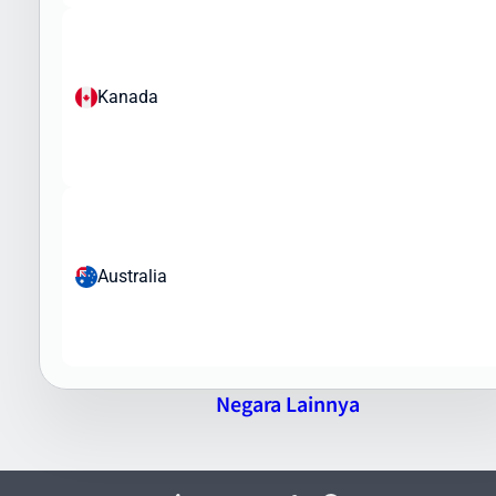
Produk elektronik dengan nilai tinggi
Barang yang Dilarang:
Obat-obatan terlarang
Kanada
Senjata dan amunisi
Barang palsu dan melanggar hak cipta
Barang berbahaya dan bahan peledak
Flora dan fauna yang dilindungi
Tim Intrasia.id akan membantu Anda memahami regulasi
pengiriman barang ke Republic Dominican dan memastikan paket
Australia
Anda memenuhi semua persyaratan bea cukai dan regulasi impor
yang berlaku.
Keunggulan Pengiriman Barang ke Republic
Dominican via Intrasia.id
Negara Lainnya
Mengapa memilih Intrasia.id untuk pengiriman barang ke Republic
Dominican? Berikut keunggulan layanan kami:
Jaringan Global Yang Luas
- Kerjasama dengan kurir