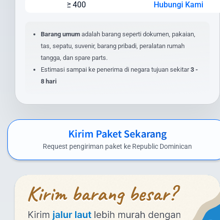
≥ 400
Hubungi Kami
Berat dan dimensi paket
Jenis layanan yang dipilih (express/standard)
Lokasi pengiriman dan penerimaan
Barang umum
adalah barang seperti dokumen, pakaian,
Nilai barang dan asuransi (opsional)
tas, sepatu, suvenir, barang pribadi, peralatan rumah
Layanan tambahan yang dipilih
tangga, dan spare parts.
Estimasi sampai ke penerima di negara tujuan sekitar
3 -
Untuk mendapatkan estimasi biaya yang akurat, masukkan detail
8 hari
pengiriman Anda pada kalkulator biaya di website kami. Anda juga
dapat menghubungi tim layanan pelanggan kami untuk
penawaran khusus pengiriman dalam jumlah besar atau barang
dengan spesifikasi khusus.
Kirim Paket Sekarang
Biaya Kirim Paket ke Republic Dominican
Request pengiriman paket ke Republic Dominican
yang Kompetitif
Intrasia.id menawarkan biaya kirim paket ke Republic Dominican
yang kompetitif tanpa mengorbankan kualitas layanan. Berikut
perkiraan tarif pengiriman paket dari Indonesia ke Republic
Dominican menggunakan layanan kami: