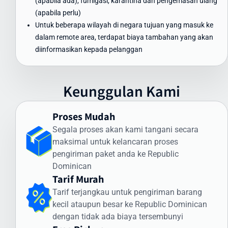
(apabila ada), fumigasi, karantina dan pengemasan ulang
ke Republic Dominican tanpa mengorbankan kualitas dan
(apabila perlu)
keamanan.
Untuk beberapa wilayah di negara tujuan yang masuk ke
Waktu Pengiriman Paket ke Republic
dalam remote area, terdapat biaya tambahan yang akan
Dominican yang Dapat Diandalkan
diinformasikan kepada pelanggan
Waktu pengiriman paket ke Republic Dominican menjadi perhatian
utama bagi banyak pengirim. Intrasia.id menawarkan estimasi
Keunggulan Kami
waktu pengiriman yang dapat diandalkan:
Pengiriman Express (udara): 3-5 hari kerja
Proses Mudah
Pengiriman Standard (udara): 5-7 hari kerja
Segala proses akan kami tangani secara
Pengiriman Ekonomis (laut): 30-45 hari
maksimal untuk kelancaran proses
Faktor yang memengaruhi waktu pengiriman meliputi:
pengiriman paket anda ke Republic
Dominican
Proses pemeriksaan bea cukai di Indonesia dan Republic
Tarif Murah
Dominican
Tarif terjangkau untuk pengiriman barang
Kondisi cuaca dan faktor operasional
kecil ataupun besar ke Republic Dominican
Ketersediaan transportasi di negara tujuan
dengan tidak ada biaya tersembunyi
Kejelasan dan kelengkapan alamat penerima