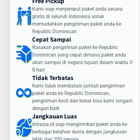
Free Pickup
Intrasia.id memiliki sistem pelacakan canggih yang memungkinkan
Kami siap menjemput paket anda secara
Anda memantau status pengiriman secara real-time. Dengan
gratis di seluruh Indonesia untuk
begitu, Anda selalu mendapatkan informasi terkini mengenai posisi
memudahkan pengiriman paket anda ke
dan status paket Anda selama perjalanan ke Republic Dominican.
Republic Dominican
Cara Kirim Dokumen ke Republic Dominican
Cepat Sampai
dengan Aman
Rasakan pengiriman paket ke Republic
Dominican yang cepat dimana paket anda
Pengiriman dokumen internasional membutuhkan penanganan
akan sampai di negara tujuan dalam waktu 3-
khusus. Intrasia.id menawarkan layanan khusus untuk cara kirim
8 hari
dokumen ke Republic Dominican yang aman dan terjamin:
Tidak Terbatas
Jenis Dokumen yang Sering Dikirim ke Republic
Kami tidak membatasi jumlah pengiriman
Dominican:
paket anda ke Republic Dominican,
Dokumen legal dan kontrak bisnis
pengiriman kecil dan besar bisa kami tangani
Sertifikat dan dokumen akademik
dengan baik
Jangkauan Luas
Dokumen imigrasi dan visa
Dokumen perbankan dan keuangan
Intrasia.id siap mengirimkan paket anda ke
Dokumen teknis dan spesifikasi produk
berbagai belahan dunia dengan jangkauan
lebih dari 200 negara