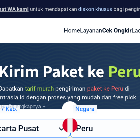
hat WA kami
untuk mendapatkan
diskon khusus
bagi pengi
Home
Layanan
Cek Ongkir
La
Kirim Paket ke
Per
Dapatkan
tarif murah
pengiriman
paket ke Peru
di
Intrasia.id dengan proses yang mudah dan free pick
up.
Selengkapnya +
 / Kab.
Negara
uh layanan pengiriman barang ke Peru yang cepat, aman, d
karta Pusat
Peru
nomis? Intrasia.id hadir sebagai solusi terpercaya untuk