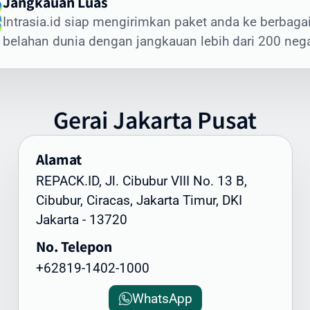
Jangkauan Luas
nis Dokumen yang Sering Dikirim ke Peru:
Intrasia.id siap mengirimkan paket anda ke berbaga
okumen legal dan kontrak bisnis
belahan dunia dengan jangkauan lebih dari 200 neg
ertifikat dan dokumen akademik
okumen imigrasi dan visa
okumen perbankan dan keuangan
Gerai
Jakarta
Pusat
okumen teknis dan spesifikasi produk
unggulan Layanan Dokumen Intrasia.id:
Alamat
engiriman express prioritas
REPACK.ID, Jl. Cibubur VIII No. 13 B,
elacakan end-to-end
Cibubur, Ciracas, Jakarta Timur, DKI
emasan khusus tahan air
Jakarta - 13720
enanganan oleh staf terlatih
No. Telepon
aminan keamanan dan kerahasiaan
ukti pengiriman dan penerimaan
+62819-1402-1000
suransi dokumen (opsional)
WhatsApp
uk memastikan pengiriman dokumen ke Peru berjalan lanca