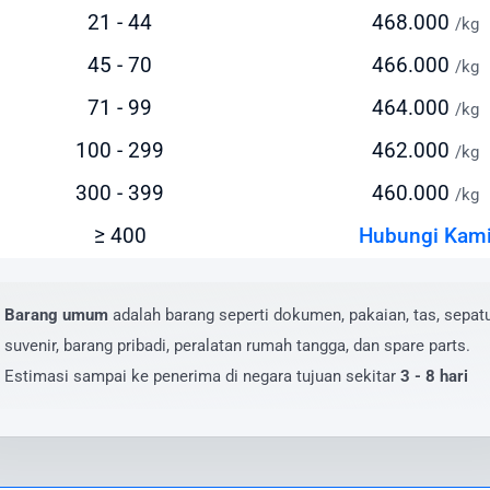
21 - 44
468.000
/kg
tor yang memengaruhi biaya pengiriman ke Peru meliputi:
45 - 70
466.000
/kg
erat dan dimensi paket
71 - 99
464.000
/kg
enis layanan yang dipilih (express/standard)
okasi pengiriman dan penerimaan
100 - 299
462.000
/kg
ilai barang dan asuransi (opsional)
300 - 399
460.000
/kg
ayanan tambahan yang dipilih
≥ 400
Hubungi Kam
uk mendapatkan estimasi biaya yang akurat, masukkan deta
giriman Anda pada kalkulator biaya di website kami. Anda 
at menghubungi tim layanan pelanggan kami untuk penawa
Barang umum
adalah barang seperti dokumen, pakaian, tas, sepatu
sus pengiriman dalam jumlah besar atau barang dengan
suvenir, barang pribadi, peralatan rumah tangga, dan spare parts.
sifikasi khusus.
Estimasi sampai ke penerima di negara tujuan sekitar
3 - 8 hari
aya Kirim Paket ke Peru yang Kompetitif
rasia.id menawarkan biaya kirim paket ke Peru yang kompeti
pa mengorbankan kualitas layanan. Berikut perkiraan tarif