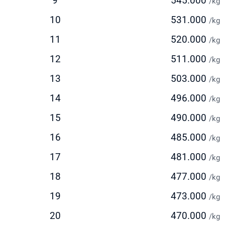
ngiriman via Udara (Standard)
9
545.000
/kg
10
531.000
stimasi waktu pengiriman: 5-7 hari kerja
/kg
olusi seimbang antara kecepatan dan biaya
11
520.000
/kg
deal untuk pengiriman reguler dengan biaya lebih terjangkau
12
511.000
/kg
ersedia layanan pickup dari alamat pengirim
13
503.000
ngiriman via Laut
/kg
14
496.000
/kg
stimasi waktu pengiriman: 30-45 hari
ilihan ekonomis untuk pengiriman dalam jumlah besar
15
490.000
/kg
ocok untuk barang berat di atas 150 kg
16
485.000
/kg
olusi hemat untuk pengiriman yang tidak terlalu mendesak
17
481.000
/kg
k Ongkir ke Peru Dengan Mudah
18
477.000
/kg
elum mengirim paket, lakukan cek ongkir ke Peru untuk
19
473.000
persiapkan anggaran pengiriman Anda. Intrasia.id
/kg
yediakan kalkulator tarif yang akurat dan transparan pada
20
470.000
/kg
aman ini.