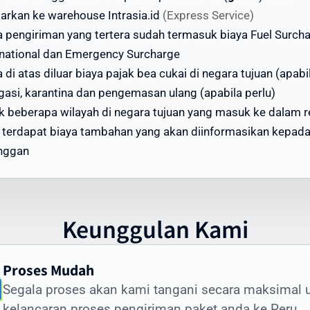
dapatkan penawaran terbaik, gunakan kalkulator ongkir di
tarkan ke warehouse Intrasia.id
(Express Service)
site kami atau hubungi tim layanan pelanggan Intrasia.id.
a pengiriman yang tertera sudah termasuk biaya Fuel Surch
rnational dan Emergency Surcharge
i menawarkan skema volume discount - semakin besar
 di atas diluar biaya pajak bea cukai di negara tujuan (apabi
ume pengiriman, semakin ekonomis biaya per kilogramnya. 
gasi, karantina dan pengemasan ulang (apabila perlu)
jadikan Intrasia.id pilihan tepat untuk cara kirim paket mur
k beberapa wilayah di negara tujuan yang masuk ke dalam 
Peru tanpa mengorbankan kualitas dan keamanan.
, terdapat biaya tambahan yang akan diinformasikan kepad
ktu Pengiriman Paket ke Peru yang Dapa
nggan
andalkan
tu pengiriman paket ke Peru menjadi perhatian utama bagi
yak pengirim. Intrasia.id menawarkan estimasi waktu
Keunggulan Kami
giriman yang dapat diandalkan:
engiriman Express (udara): 3-5 hari kerja
Proses Mudah
engiriman Standard (udara): 5-7 hari kerja
Segala proses akan kami tangani secara maksimal 
engiriman Ekonomis (laut): 30-45 hari
kelancaran proses pengiriman paket anda ke Peru