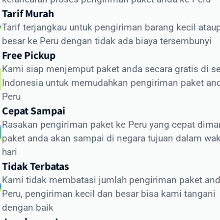
tor yang memengaruhi waktu pengiriman meliputi:
Tarif Murah
Tarif terjangkau untuk pengiriman barang kecil atau
roses pemeriksaan bea cukai di Indonesia dan Peru
besar ke Peru dengan tidak ada biaya tersembunyi
ondisi cuaca dan faktor operasional
Free Pickup
etersediaan transportasi di negara tujuan
Kami siap menjemput paket anda secara gratis di se
ejelasan dan kelengkapan alamat penerima
Indonesia untuk memudahkan pengiriman paket an
rasia.id memiliki sistem pelacakan canggih yang
Peru
ungkinkan Anda memantau status pengiriman secara real
Cepat Sampai
e. Dengan begitu, Anda selalu mendapatkan informasi terkin
Rasakan pengiriman paket ke Peru yang cepat dima
genai posisi dan status paket Anda selama perjalanan ke
paket anda akan sampai di negara tujuan dalam wak
u.
hari
ra Kirim Dokumen ke Peru dengan Aman
Tidak Terbatas
Kami tidak membatasi jumlah pengiriman paket and
giriman dokumen internasional membutuhkan penanganan
Peru, pengiriman kecil dan besar bisa kami tangani
sus. Intrasia.id menawarkan layanan khusus untuk cara kir
dengan baik
umen ke Peru yang aman dan terjamin: