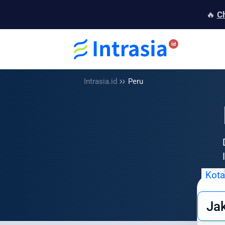
🔥
C
Intrasia.id
Peru
Kota
But
Ja
eko