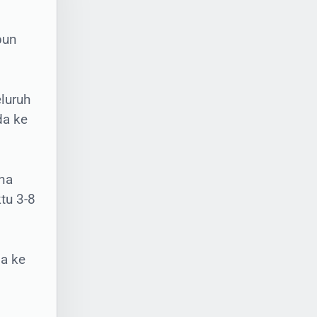
pun
luruh
da ke
-
i
na
tu 3-8
a ke
im