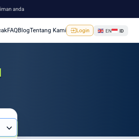
riman anda
cak
FAQ
Blog
Tentang Kami
Login
EN
ID
u
an