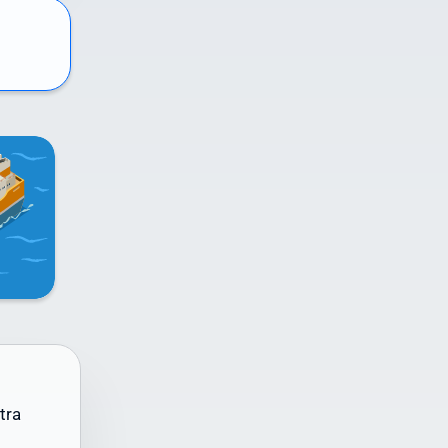
n
l
ai
n
me
tra