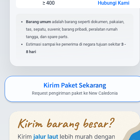
≥ 400
Hubungi Kami
Jenis layanan yang dipilih (express/standard)
Lokasi pengiriman dan penerimaan
Nilai barang dan asuransi (opsional)
Barang umum
adalah barang seperti dokumen, pakaian,
Layanan tambahan yang dipilih
tas, sepatu, suvenir, barang pribadi, peralatan rumah
tangga, dan spare parts.
Untuk mendapatkan estimasi biaya yang akurat, masukkan detail
Estimasi sampai ke penerima di negara tujuan sekitar
3 -
pengiriman Anda pada kalkulator biaya di website kami. Anda juga
8 hari
dapat menghubungi tim layanan pelanggan kami untuk
penawaran khusus pengiriman dalam jumlah besar atau barang
dengan spesifikasi khusus.
Biaya Kirim Paket ke New Caledonia yang
Kirim Paket Sekarang
Kompetitif
Request pengiriman paket ke New Caledonia
Intrasia.id menawarkan biaya kirim paket ke New Caledonia yang
kompetitif tanpa mengorbankan kualitas layanan. Berikut
perkiraan tarif pengiriman paket dari Indonesia ke New Caledonia
menggunakan layanan kami:
Layanan Udara (Express):