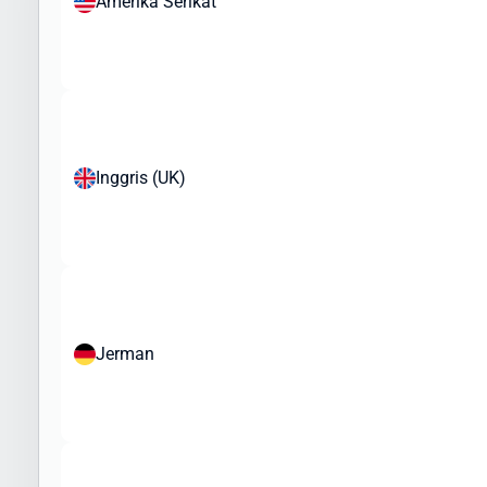
Amerika Serikat
Pakaian dan tekstil
Elektronik dan gadget
Kosmetik dan produk perawatan pribadi
Produk kesehatan (non-resep)
Mainan dan barang koleksi
Buku dan media cetak
Inggris (UK)
Aksesoris fashion
Sampel bisnis dan merchandise
Peralatan olahraga
Barang yang Dibatasi atau Memerlukan Izin Khusus:
Makanan dan produk organik
Produk kesehatan tertentu
Jerman
Perangkat medis
Produk elektronik dengan nilai tinggi
Barang yang Dilarang:
Obat-obatan terlarang
Senjata dan amunisi