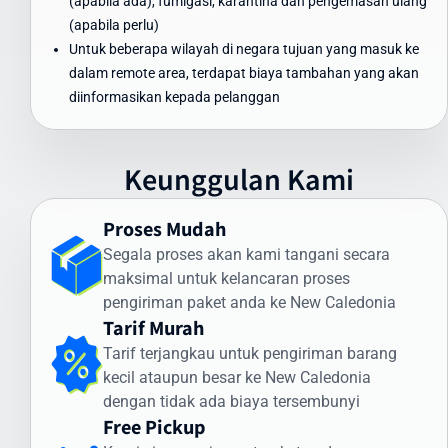
(apabila ada), fumigasi, karantina dan pengemasan ulang
Waktu Pengiriman Paket ke New Caledonia
(apabila perlu)
yang Dapat Diandalkan
Untuk beberapa wilayah di negara tujuan yang masuk ke
dalam remote area, terdapat biaya tambahan yang akan
Waktu pengiriman paket ke New Caledonia menjadi perhatian
diinformasikan kepada pelanggan
utama bagi banyak pengirim. Intrasia.id menawarkan estimasi
waktu pengiriman yang dapat diandalkan:
Pengiriman Express (udara): 3-5 hari kerja
Keunggulan Kami
Pengiriman Standard (udara): 5-7 hari kerja
Pengiriman Ekonomis (laut): 30-45 hari
Proses Mudah
Faktor yang memengaruhi waktu pengiriman meliputi:
Segala proses akan kami tangani secara
maksimal untuk kelancaran proses
Proses pemeriksaan bea cukai di Indonesia dan New Caledonia
pengiriman paket anda ke New Caledonia
Kondisi cuaca dan faktor operasional
Tarif Murah
Ketersediaan transportasi di negara tujuan
Kejelasan dan kelengkapan alamat penerima
Tarif terjangkau untuk pengiriman barang
kecil ataupun besar ke New Caledonia
Intrasia.id memiliki sistem pelacakan canggih yang memungkinkan
dengan tidak ada biaya tersembunyi
Anda memantau status pengiriman secara real-time. Dengan
Free Pickup
begitu, Anda selalu mendapatkan informasi terkini mengenai posisi