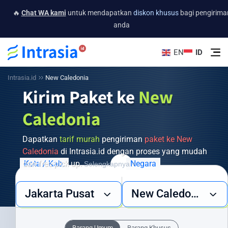
🔥
Chat WA kami
untuk mendapatkan
diskon khusus
bagi pengirima
anda
EN
ID
Intrasia.id
New Caledonia
Kirim Paket ke
New
Caledonia
Dapatkan
tarif murah
pengiriman
paket ke New
Caledonia
di Intrasia.id dengan proses yang mudah
dan free pick up.
Kota / Kab.
Negara
Selengkapnya +
Butuh layanan pengiriman barang ke New Caledonia yang cepat,
Jakarta Pusat
New Caledonia
aman, dan ekonomis? Intrasia.id hadir sebagai solusi terpercaya
untuk semua kebutuhan pengiriman internasional Anda. Dengan
jaringan global yang luas dan pengalaman bertahun-tahun, kami
Barang Umum
Barang Khusus