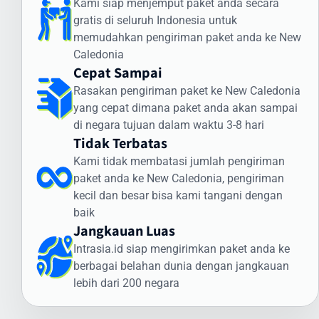
Kami siap menjemput paket anda secara
dan status paket Anda selama perjalanan ke New Caledonia.
gratis di seluruh Indonesia untuk
Cara Kirim Dokumen ke New Caledonia
memudahkan pengiriman paket anda ke New
dengan Aman
Caledonia
Cepat Sampai
Pengiriman dokumen internasional membutuhkan penanganan
Rasakan pengiriman paket ke New Caledonia
khusus. Intrasia.id menawarkan layanan khusus untuk cara kirim
yang cepat dimana paket anda akan sampai
dokumen ke New Caledonia yang aman dan terjamin:
di negara tujuan dalam waktu 3-8 hari
Jenis Dokumen yang Sering Dikirim ke New
Tidak Terbatas
Caledonia:
Kami tidak membatasi jumlah pengiriman
Dokumen legal dan kontrak bisnis
paket anda ke New Caledonia, pengiriman
Sertifikat dan dokumen akademik
kecil dan besar bisa kami tangani dengan
Dokumen imigrasi dan visa
baik
Dokumen perbankan dan keuangan
Jangkauan Luas
Dokumen teknis dan spesifikasi produk
Intrasia.id siap mengirimkan paket anda ke
Keunggulan Layanan Dokumen Intrasia.id:
berbagai belahan dunia dengan jangkauan
lebih dari 200 negara
Pengiriman express prioritas
Pelacakan end-to-end