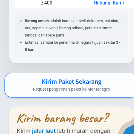
≥ 400
Hubungi Kami
Lokasi pengiriman dan penerimaan
Nilai barang dan asuransi (opsional)
Layanan tambahan yang dipilih
Barang umum
adalah barang seperti dokumen, pakaian,
tas, sepatu, suvenir, barang pribadi, peralatan rumah
Untuk mendapatkan estimasi biaya yang akurat, masukkan detail
tangga, dan spare parts.
pengiriman Anda pada kalkulator biaya di website kami. Anda juga
Estimasi sampai ke penerima di negara tujuan sekitar
3 -
dapat menghubungi tim layanan pelanggan kami untuk
8 hari
penawaran khusus pengiriman dalam jumlah besar atau barang
dengan spesifikasi khusus.
Biaya Kirim Paket ke Montenegro yang
Kompetitif
Kirim Paket Sekarang
Intrasia.id menawarkan biaya kirim paket ke Montenegro yang
Request pengiriman paket ke Montenegro
kompetitif tanpa mengorbankan kualitas layanan. Berikut
perkiraan tarif pengiriman paket dari Indonesia ke Montenegro
menggunakan layanan kami:
Layanan Udara (Express):
Di bawah 1 kg: mulai dari Rp 1.581.000