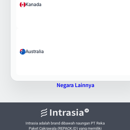
Kanada
Tim Intrasia.id akan membantu Anda memahami regulasi
pengiriman barang ke Montenegro dan memastikan paket Anda
memenuhi semua persyaratan bea cukai dan regulasi impor yang
berlaku.
Keunggulan Pengiriman Barang ke
Montenegro via Intrasia.id
Australia
Mengapa memilih Intrasia.id untuk pengiriman barang ke
Montenegro? Berikut keunggulan layanan kami:
Jaringan Global Yang Luas
- Kerjasama dengan kurir
internasional terkemuka
Negara Lainnya
Pilihan Layanan Fleksibel
- Dari express hingga ekonomis
sesuai kebutuhan
Tarif Kompetitif
- Harga terbaik untuk setiap jenis layanan
Pelacakan Real-time
- Pantau status paket Anda setiap saat
Asuransi Pengiriman
- Perlindungan tambahan untuk barang
Intrasia adalah brand dibawah naungan PT Reka
berharga
Paket Cakrawala (REPACK.ID) yang memiliki