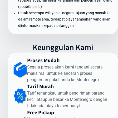
(apabila ada), fumigasi, karantina dan pengemasan ulang
Dapat Diandalkan
(apabila perlu)
Untuk beberapa wilayah di negara tujuan yang masuk ke
Waktu pengiriman paket ke Montenegro menjadi perhatian utama
dalam remote area, terdapat biaya tambahan yang akan
bagi banyak pengirim. Intrasia.id menawarkan estimasi waktu
diinformasikan kepada pelanggan
pengiriman yang dapat diandalkan:
Pengiriman Express (udara): 3-5 hari kerja
Pengiriman Standard (udara): 5-7 hari kerja
Keunggulan Kami
Pengiriman Ekonomis (laut): 30-45 hari
Faktor yang memengaruhi waktu pengiriman meliputi:
Proses Mudah
Segala proses akan kami tangani secara
Proses pemeriksaan bea cukai di Indonesia dan Montenegro
maksimal untuk kelancaran proses
Kondisi cuaca dan faktor operasional
pengiriman paket anda ke Montenegro
Ketersediaan transportasi di negara tujuan
Tarif Murah
Kejelasan dan kelengkapan alamat penerima
Tarif terjangkau untuk pengiriman barang
Intrasia.id memiliki sistem pelacakan canggih yang memungkinkan
kecil ataupun besar ke Montenegro dengan
Anda memantau status pengiriman secara real-time. Dengan
tidak ada biaya tersembunyi
begitu, Anda selalu mendapatkan informasi terkini mengenai posisi
Free Pickup
dan status paket Anda selama perjalanan ke Montenegro.