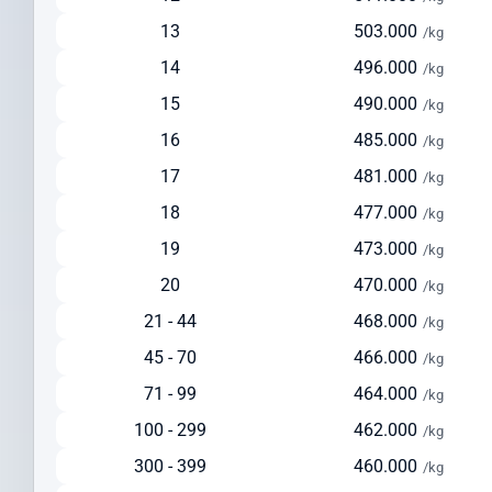
Ideal untuk pengiriman reguler dengan biaya lebih terjangkau
13
503.000
/kg
Tersedia layanan pickup dari alamat pengirim
14
496.000
/kg
Pengiriman via Laut
15
490.000
/kg
Estimasi waktu pengiriman: 30-45 hari
16
485.000
/kg
Pilihan ekonomis untuk pengiriman dalam jumlah besar
17
481.000
Cocok untuk barang berat di atas 150 kg
/kg
Solusi hemat untuk pengiriman yang tidak terlalu mendesak
18
477.000
/kg
Cek Ongkir ke Montenegro Dengan Mudah
19
473.000
/kg
Sebelum mengirim paket, lakukan cek ongkir ke Montenegro untuk
20
470.000
/kg
mempersiapkan anggaran pengiriman Anda. Intrasia.id
21 - 44
468.000
/kg
menyediakan kalkulator tarif yang akurat dan transparan pada
45 - 70
466.000
halaman ini.
/kg
71 - 99
464.000
/kg
Faktor yang memengaruhi biaya pengiriman ke Montenegro
meliputi:
100 - 299
462.000
/kg
Berat dan dimensi paket
300 - 399
460.000
/kg
Jenis layanan yang dipilih (express/standard)