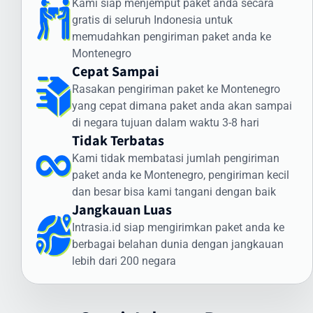
Kami siap menjemput paket anda secara
Cara Kirim Dokumen ke Montenegro dengan
gratis di seluruh Indonesia untuk
Aman
memudahkan pengiriman paket anda ke
Montenegro
Pengiriman dokumen internasional membutuhkan penanganan
Cepat Sampai
khusus. Intrasia.id menawarkan layanan khusus untuk cara kirim
Rasakan pengiriman paket ke Montenegro
dokumen ke Montenegro yang aman dan terjamin:
yang cepat dimana paket anda akan sampai
Jenis Dokumen yang Sering Dikirim ke Montenegro:
di negara tujuan dalam waktu 3-8 hari
Tidak Terbatas
Dokumen legal dan kontrak bisnis
Sertifikat dan dokumen akademik
Kami tidak membatasi jumlah pengiriman
Dokumen imigrasi dan visa
paket anda ke Montenegro, pengiriman kecil
Dokumen perbankan dan keuangan
dan besar bisa kami tangani dengan baik
Jangkauan Luas
Dokumen teknis dan spesifikasi produk
Keunggulan Layanan Dokumen Intrasia.id:
Intrasia.id siap mengirimkan paket anda ke
berbagai belahan dunia dengan jangkauan
Pengiriman express prioritas
lebih dari 200 negara
Pelacakan end-to-end
Kemasan khusus tahan air
Penanganan oleh staf terlatih