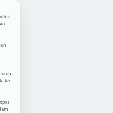
untuk
sia
im
pun
at:
luruh
da ke
epat
alam