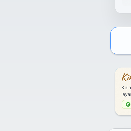
La
M
k
C
d
Har
men
web
Kam
vol
men
ke 
Wa
ya