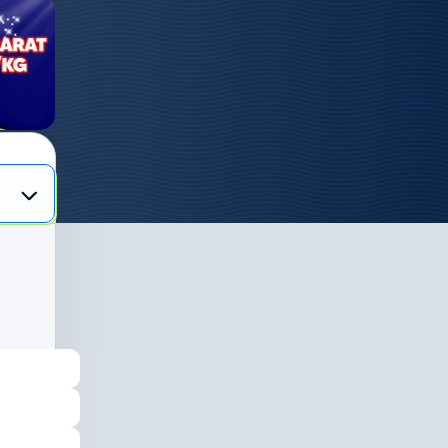
,
ya
n
i
 dan