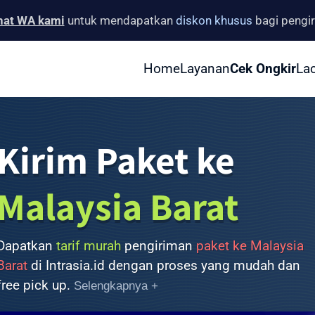
hat WA kami
untuk mendapatkan
diskon khusus
bagi pengi
Home
Layanan
Cek Ongkir
La
Kirim Paket ke
Malaysia Barat
Dapatkan
tarif murah
pengiriman
paket ke Malaysia
Barat
di Intrasia.id dengan proses yang mudah dan
free pick up.
Selengkapnya +