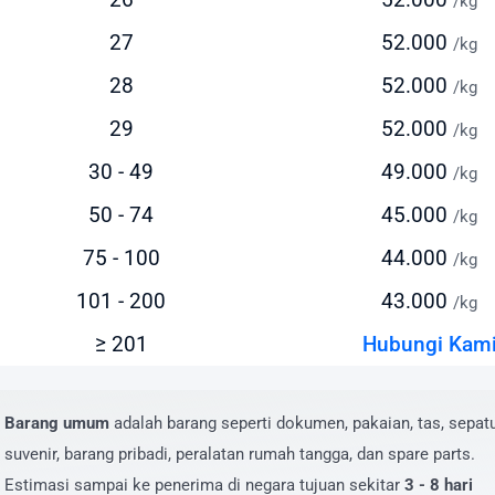
/kg
sus pengiriman dalam jumlah besar atau barang dengan
27
52.000
sifikasi khusus.
/kg
aya Kirim Paket ke Malaysia Barat yang
28
52.000
/kg
mpetitif
29
52.000
/kg
rasia.id menawarkan biaya kirim paket ke Malaysia Barat ya
30 - 49
49.000
/kg
petitif tanpa mengorbankan kualitas layanan. Berikut
50 - 74
45.000
/kg
kiraan tarif pengiriman paket dari Indonesia ke Malaysia Ba
75 - 100
44.000
ggunakan layanan kami:
/kg
yanan Udara (Express):
101 - 200
43.000
/kg
i bawah 1 kg: mulai dari Rp 67.000
≥ 201
Hubungi Kam
i atas 100 kg: mulai dari Rp 43.000/kg
ntuk melihat harga secara lengkap anda dapat melihat tabe
Barang umum
adalah barang seperti dokumen, pakaian, tas, sepatu
aftar harga yang menampilkan tarif pengiriman dari 1 samp
suvenir, barang pribadi, peralatan rumah tangga, dan spare parts.
0 kg
Estimasi sampai ke penerima di negara tujuan sekitar
3 - 8 hari