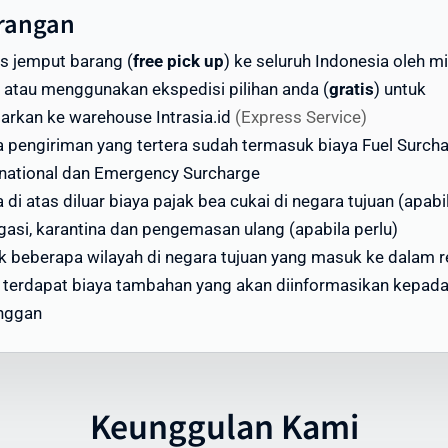
tu pengiriman paket ke Malaysia Barat menjadi perhatian
rangan
ma bagi banyak pengirim. Intrasia.id menawarkan estimasi
is jemput barang (
free pick up
) ke seluruh Indonesia oleh mi
tu pengiriman yang dapat diandalkan:
 atau menggunakan ekspedisi pilihan anda (
gratis
) untuk
engiriman Express (udara): 3-5 hari kerja
tarkan ke warehouse Intrasia.id
(Express Service)
engiriman Standard (udara): 5-7 hari kerja
a pengiriman yang tertera sudah termasuk biaya Fuel Surch
engiriman Ekonomis (laut): 30-45 hari
rnational dan Emergency Surcharge
tor yang memengaruhi waktu pengiriman meliputi:
 di atas diluar biaya pajak bea cukai di negara tujuan (apabi
gasi, karantina dan pengemasan ulang (apabila perlu)
roses pemeriksaan bea cukai di Indonesia dan Malaysia Ba
k beberapa wilayah di negara tujuan yang masuk ke dalam 
ondisi cuaca dan faktor operasional
, terdapat biaya tambahan yang akan diinformasikan kepad
etersediaan transportasi di negara tujuan
nggan
ejelasan dan kelengkapan alamat penerima
rasia.id memiliki sistem pelacakan canggih yang
ungkinkan Anda memantau status pengiriman secara real
Keunggulan Kami
e. Dengan begitu, Anda selalu mendapatkan informasi terkin
genai posisi dan status paket Anda selama perjalanan ke