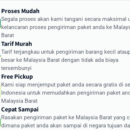
aysia Barat.
Proses Mudah
ra Kirim Dokumen ke Malaysia Barat
Segala proses akan kami tangani secara maksimal 
engan Aman
kelancaran proses pengiriman paket anda ke Malay
Barat
giriman dokumen internasional membutuhkan penanganan
Tarif Murah
sus. Intrasia.id menawarkan layanan khusus untuk cara kir
Tarif terjangkau untuk pengiriman barang kecil atau
umen ke Malaysia Barat yang aman dan terjamin:
besar ke Malaysia Barat dengan tidak ada biaya
nis Dokumen yang Sering Dikirim ke Malaysia Bar
tersembunyi
Free Pickup
okumen legal dan kontrak bisnis
Kami siap menjemput paket anda secara gratis di se
ertifikat dan dokumen akademik
Indonesia untuk memudahkan pengiriman paket an
okumen imigrasi dan visa
Malaysia Barat
okumen perbankan dan keuangan
Cepat Sampai
okumen teknis dan spesifikasi produk
Rasakan pengiriman paket ke Malaysia Barat yang c
unggulan Layanan Dokumen Intrasia.id:
dimana paket anda akan sampai di negara tujuan d