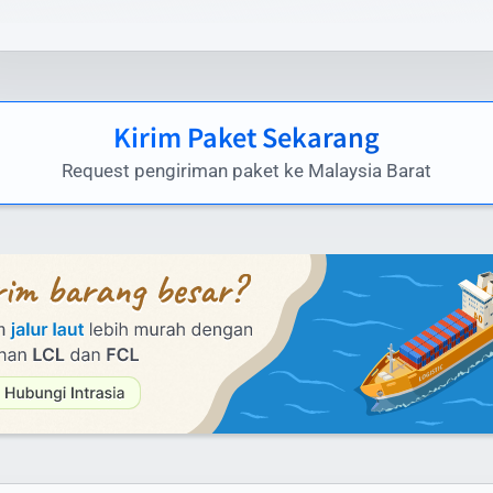
yanan Laut (untuk pengiriman besar):
inimum 100 kg: hubungi customer service untuk penawara
husus
ontainer FCL/LCL: tersedia penawaran khusus sesuai volu
Kirim Paket Sekarang
an berat
Request pengiriman paket ke Malaysia Barat
ga di atas adalah estimasi dan dapat berubah. Untuk
dapatkan penawaran terbaik, gunakan kalkulator ongkir di
site kami atau hubungi tim layanan pelanggan Intrasia.id.
i menawarkan skema volume discount - semakin besar
ume pengiriman, semakin ekonomis biaya per kilogramnya. 
jadikan Intrasia.id pilihan tepat untuk cara kirim paket mur
Malaysia Barat tanpa mengorbankan kualitas dan keamanan
ktu Pengiriman Paket ke Malaysia Barat
ng Dapat Diandalkan