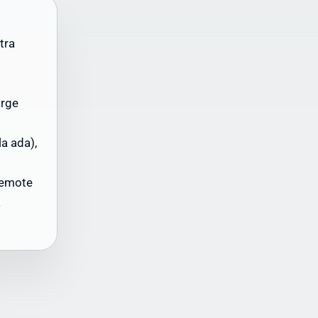
tra
arge
la ada),
rat
remote
a
-
i