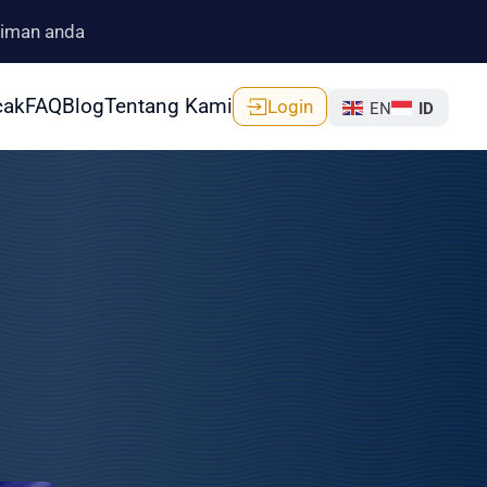
riman anda
cak
FAQ
Blog
Tentang Kami
Login
EN
ID