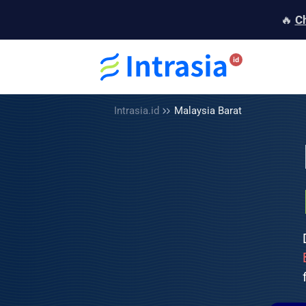
🔥
C
Intrasia.id
Malaysia Barat