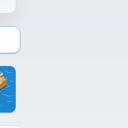
n
me
Ini
ah
.