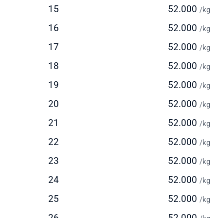
15
52.000
/kg
elum mengirim paket, lakukan cek ongkir ke Malaysia Bara
16
52.000
/kg
uk mempersiapkan anggaran pengiriman Anda. Intrasia.id
yediakan kalkulator tarif yang akurat dan transparan pada
17
52.000
/kg
aman ini.
18
52.000
/kg
tor yang memengaruhi biaya pengiriman ke Malaysia Barat
19
52.000
/kg
iputi:
20
52.000
/kg
erat dan dimensi paket
21
52.000
enis layanan yang dipilih (express/standard)
/kg
okasi pengiriman dan penerimaan
22
52.000
/kg
ilai barang dan asuransi (opsional)
23
52.000
/kg
ayanan tambahan yang dipilih
24
52.000
/kg
uk mendapatkan estimasi biaya yang akurat, masukkan deta
giriman Anda pada kalkulator biaya di website kami. Anda 
25
52.000
/kg
at menghubungi tim layanan pelanggan kami untuk penawa
26
52.000