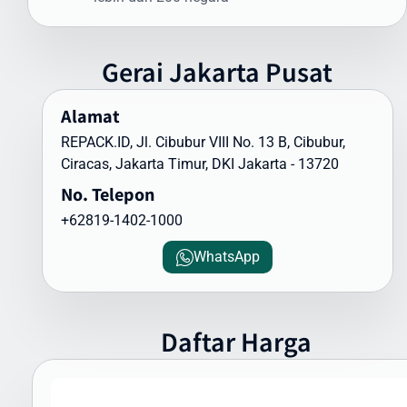
Dapat Diandalkan
Waktu pengiriman paket ke Maertinique menjadi perhatian utama
Gerai
Jakarta
Pusat
bagi banyak pengirim. Intrasia.id menawarkan estimasi waktu
pengiriman yang dapat diandalkan:
Alamat
Pengiriman Express (udara): 3-5 hari kerja
REPACK.ID, Jl. Cibubur VIII No. 13 B, Cibubur,
Pengiriman Standard (udara): 5-7 hari kerja
Ciracas, Jakarta Timur, DKI Jakarta - 13720
Pengiriman Ekonomis (laut): 30-45 hari
No. Telepon
Faktor yang memengaruhi waktu pengiriman meliputi:
+62819-1402-1000
Proses pemeriksaan bea cukai di Indonesia dan Maertinique
Kondisi cuaca dan faktor operasional
WhatsApp
Ketersediaan transportasi di negara tujuan
Kejelasan dan kelengkapan alamat penerima
Intrasia.id memiliki sistem pelacakan canggih yang memungkinkan
Daftar Harga
Anda memantau status pengiriman secara real-time. Dengan
begitu, Anda selalu mendapatkan informasi terkini mengenai posisi
dan status paket Anda selama perjalanan ke Maertinique.