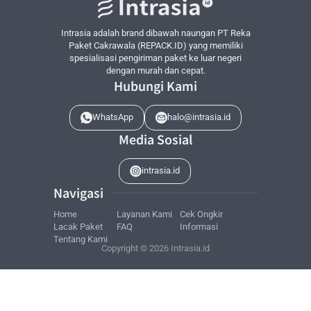
Produk kesehatan (non-resep)
Mainan dan barang koleksi
Intrasia adalah brand dibawah naungan PT Reka
Paket Cakrawala (REPACK.ID) yang memiliki
Buku dan media cetak
spesialisasi pengiriman paket ke luar negeri
Aksesoris fashion
dengan murah dan cepat.
Sampel bisnis dan merchandise
Hubungi Kami
Peralatan olahraga
WhatsApp
halo@intrasia.id
Barang yang Dibatasi atau Memerlukan Izin Khusus:
Media Sosial
Makanan dan produk organik
Produk kesehatan tertentu
intrasia.id
Perangkat medis
Navigasi
Produk elektronik dengan nilai tinggi
Home
Layanan Kami
Cek Ongkir
Barang yang Dilarang:
Lacak Paket
FAQ
Informasi
Tentang Kami
Obat-obatan terlarang
Copyright © 2026 Intrasia.id
Senjata dan amunisi
Barang palsu dan melanggar hak cipta
Barang berbahaya dan bahan peledak
Flora dan fauna yang dilindungi