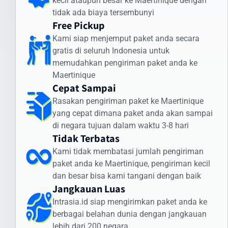
kecil ataupun besar ke Maertinique dengan
Di atas 100 kg: mulai dari Rp /kg
tidak ada biaya tersembunyi
Untuk melihat harga secara lengkap anda dapat melihat tabel
Free Pickup
daftar harga yang menampilkan tarif pengiriman dari 1 sampai
Kami siap menjemput paket anda secara
20 kg
gratis di seluruh Indonesia untuk
Layanan Laut (untuk pengiriman besar):
memudahkan pengiriman paket anda ke
Maertinique
Minimum 100 kg: hubungi customer service untuk penawaran
Cepat Sampai
khusus
Container FCL/LCL: tersedia penawaran khusus sesuai volume
Rasakan pengiriman paket ke Maertinique
dan berat
yang cepat dimana paket anda akan sampai
di negara tujuan dalam waktu 3-8 hari
Harga di atas adalah estimasi dan dapat berubah. Untuk
Tidak Terbatas
mendapatkan penawaran terbaik, gunakan kalkulator ongkir di
Kami tidak membatasi jumlah pengiriman
website kami atau hubungi tim layanan pelanggan Intrasia.id.
paket anda ke Maertinique, pengiriman kecil
Kami menawarkan skema volume discount - semakin besar volume
dan besar bisa kami tangani dengan baik
pengiriman, semakin ekonomis biaya per kilogramnya. Ini
Jangkauan Luas
menjadikan Intrasia.id pilihan tepat untuk cara kirim paket murah
Intrasia.id siap mengirimkan paket anda ke
ke Maertinique tanpa mengorbankan kualitas dan keamanan.
berbagai belahan dunia dengan jangkauan
Waktu Pengiriman Paket ke Maertinique yang
lebih dari 200 negara