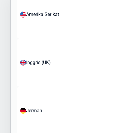
Cara Kirim Dokumen ke Maertinique dengan
Aman
Amerika Serikat
Pengiriman dokumen internasional membutuhkan penanganan
khusus. Intrasia.id menawarkan layanan khusus untuk cara kirim
dokumen ke Maertinique yang aman dan terjamin:
Jenis Dokumen yang Sering Dikirim ke Maertinique:
Dokumen legal dan kontrak bisnis
Inggris (UK)
Sertifikat dan dokumen akademik
Dokumen imigrasi dan visa
Dokumen perbankan dan keuangan
Dokumen teknis dan spesifikasi produk
Keunggulan Layanan Dokumen Intrasia.id:
Pengiriman express prioritas
Jerman
Pelacakan end-to-end
Kemasan khusus tahan air
Penanganan oleh staf terlatih