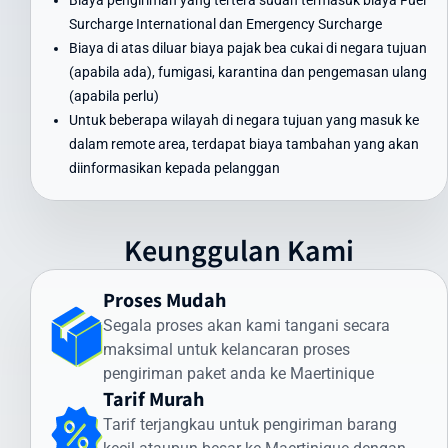
Biaya pengiriman yang tertera sudah termasuk biaya Fuel
Lokasi pengiriman dan penerimaan
Surcharge International dan Emergency Surcharge
Nilai barang dan asuransi (opsional)
Biaya di atas diluar biaya pajak bea cukai di negara tujuan
Layanan tambahan yang dipilih
(apabila ada), fumigasi, karantina dan pengemasan ulang
(apabila perlu)
Untuk mendapatkan estimasi biaya yang akurat, masukkan detail
Untuk beberapa wilayah di negara tujuan yang masuk ke
pengiriman Anda pada kalkulator biaya di website kami. Anda juga
dalam remote area, terdapat biaya tambahan yang akan
dapat menghubungi tim layanan pelanggan kami untuk
diinformasikan kepada pelanggan
penawaran khusus pengiriman dalam jumlah besar atau barang
dengan spesifikasi khusus.
Biaya Kirim Paket ke Maertinique yang
Keunggulan Kami
Kompetitif
Intrasia.id menawarkan biaya kirim paket ke Maertinique yang
Proses Mudah
kompetitif tanpa mengorbankan kualitas layanan. Berikut
Segala proses akan kami tangani secara
perkiraan tarif pengiriman paket dari Indonesia ke Maertinique
maksimal untuk kelancaran proses
menggunakan layanan kami:
pengiriman paket anda ke Maertinique
Tarif Murah
Layanan Udara (Express):
Tarif terjangkau untuk pengiriman barang
Di bawah 1 kg: mulai dari Rp