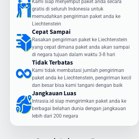
Kami siap menjemput paket anda secara
dan status paket Anda selama perjalanan ke Liechtenstein.
gratis di seluruh Indonesia untuk
Cara Kirim Dokumen ke Liechtenstein
memudahkan pengiriman paket anda ke
dengan Aman
Liechtenstein
Cepat Sampai
Pengiriman dokumen internasional membutuhkan penanganan
Rasakan pengiriman paket ke Liechtenstein
khusus. Intrasia.id menawarkan layanan khusus untuk cara kirim
yang cepat dimana paket anda akan sampai
dokumen ke Liechtenstein yang aman dan terjamin:
di negara tujuan dalam waktu 3-8 hari
Jenis Dokumen yang Sering Dikirim ke Liechtenstein:
Tidak Terbatas
Dokumen legal dan kontrak bisnis
Kami tidak membatasi jumlah pengiriman
Sertifikat dan dokumen akademik
paket anda ke Liechtenstein, pengiriman kecil
Dokumen imigrasi dan visa
dan besar bisa kami tangani dengan baik
Jangkauan Luas
Dokumen perbankan dan keuangan
Dokumen teknis dan spesifikasi produk
Intrasia.id siap mengirimkan paket anda ke
Keunggulan Layanan Dokumen Intrasia.id:
berbagai belahan dunia dengan jangkauan
lebih dari 200 negara
Pengiriman express prioritas
Pelacakan end-to-end
Kemasan khusus tahan air