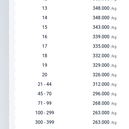
Solusi seimbang antara kecepatan dan biaya
13
348.000
/kg
Ideal untuk pengiriman reguler dengan biaya lebih terjangkau
14
348.000
/kg
Tersedia layanan pickup dari alamat pengirim
15
343.000
/kg
Pengiriman via Laut
16
339.000
/kg
Estimasi waktu pengiriman: 30-45 hari
17
335.000
Pilihan ekonomis untuk pengiriman dalam jumlah besar
/kg
Cocok untuk barang berat di atas 150 kg
18
332.000
/kg
Solusi hemat untuk pengiriman yang tidak terlalu mendesak
19
329.000
/kg
Cek Ongkir ke Liechtenstein Dengan Mudah
20
326.000
/kg
Sebelum mengirim paket, lakukan cek ongkir ke Liechtenstein untuk
21 - 44
312.000
/kg
mempersiapkan anggaran pengiriman Anda. Intrasia.id
45 - 70
296.000
menyediakan kalkulator tarif yang akurat dan transparan pada
/kg
halaman ini.
71 - 99
268.000
/kg
Faktor yang memengaruhi biaya pengiriman ke Liechtenstein
100 - 299
263.000
/kg
meliputi:
300 - 399
263.000
/kg
Berat dan dimensi paket