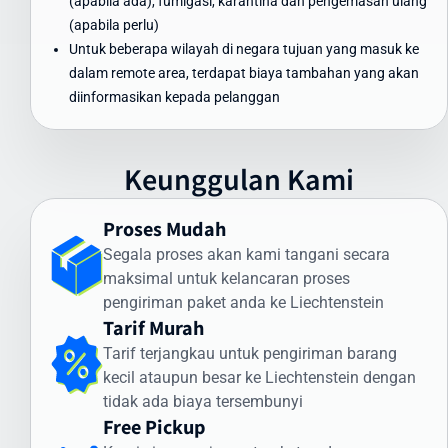
(apabila ada), fumigasi, karantina dan pengemasan ulang
Waktu Pengiriman Paket ke Liechtenstein
(apabila perlu)
yang Dapat Diandalkan
Untuk beberapa wilayah di negara tujuan yang masuk ke
dalam remote area, terdapat biaya tambahan yang akan
Waktu pengiriman paket ke Liechtenstein menjadi perhatian utama
diinformasikan kepada pelanggan
bagi banyak pengirim. Intrasia.id menawarkan estimasi waktu
pengiriman yang dapat diandalkan:
Pengiriman Express (udara): 3-5 hari kerja
Keunggulan Kami
Pengiriman Standard (udara): 5-7 hari kerja
Pengiriman Ekonomis (laut): 30-45 hari
Proses Mudah
Faktor yang memengaruhi waktu pengiriman meliputi:
Segala proses akan kami tangani secara
maksimal untuk kelancaran proses
Proses pemeriksaan bea cukai di Indonesia dan Liechtenstein
pengiriman paket anda ke Liechtenstein
Kondisi cuaca dan faktor operasional
Tarif Murah
Ketersediaan transportasi di negara tujuan
Kejelasan dan kelengkapan alamat penerima
Tarif terjangkau untuk pengiriman barang
kecil ataupun besar ke Liechtenstein dengan
Intrasia.id memiliki sistem pelacakan canggih yang memungkinkan
tidak ada biaya tersembunyi
Anda memantau status pengiriman secara real-time. Dengan
Free Pickup
begitu, Anda selalu mendapatkan informasi terkini mengenai posisi