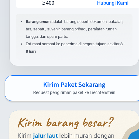
≥ 400
Hubungi Kami
Jenis layanan yang dipilih (express/standard)
Lokasi pengiriman dan penerimaan
Nilai barang dan asuransi (opsional)
Barang umum
adalah barang seperti dokumen, pakaian,
Layanan tambahan yang dipilih
tas, sepatu, suvenir, barang pribadi, peralatan rumah
tangga, dan spare parts.
Untuk mendapatkan estimasi biaya yang akurat, masukkan detail
Estimasi sampai ke penerima di negara tujuan sekitar
3 -
pengiriman Anda pada kalkulator biaya di website kami. Anda juga
8 hari
dapat menghubungi tim layanan pelanggan kami untuk
penawaran khusus pengiriman dalam jumlah besar atau barang
dengan spesifikasi khusus.
Biaya Kirim Paket ke Liechtenstein yang
Kirim Paket Sekarang
Kompetitif
Request pengiriman paket ke Liechtenstein
Intrasia.id menawarkan biaya kirim paket ke Liechtenstein yang
kompetitif tanpa mengorbankan kualitas layanan. Berikut
perkiraan tarif pengiriman paket dari Indonesia ke Liechtenstein
menggunakan layanan kami:
Layanan Udara (Express):