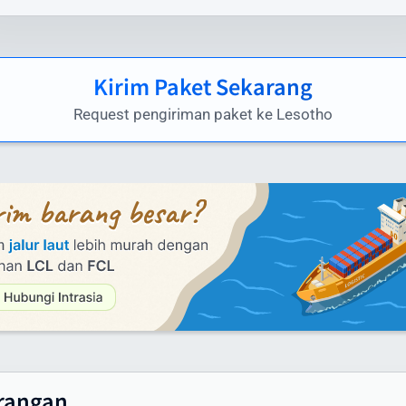
rasia.id menawarkan biaya kirim paket ke Lesotho yang
petitif tanpa mengorbankan kualitas layanan. Berikut
Kirim Paket Sekarang
kiraan tarif pengiriman paket dari Indonesia ke Lesotho
ggunakan layanan kami:
Request pengiriman paket ke Lesotho
yanan Udara (Express):
i bawah 1 kg: mulai dari Rp 1.581.000
i atas 100 kg: mulai dari Rp 460.000/kg
ntuk melihat harga secara lengkap anda dapat melihat tabe
aftar harga yang menampilkan tarif pengiriman dari 1 samp
0 kg
yanan Laut (untuk pengiriman besar):
inimum 100 kg: hubungi customer service untuk penawara
husus
rangan
ontainer FCL/LCL: tersedia penawaran khusus sesuai volu