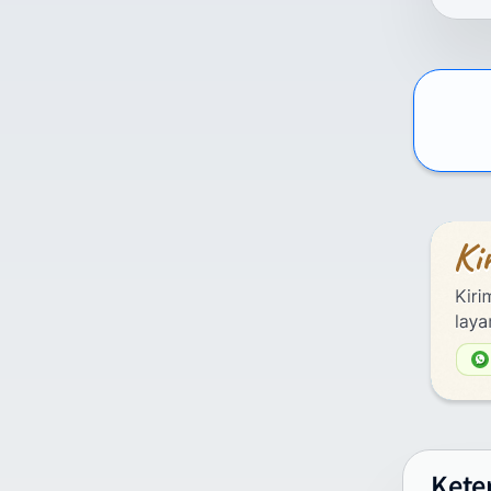
Int
kom
per
men
La
D
D
U
d
2
La
M
k
Kete
C