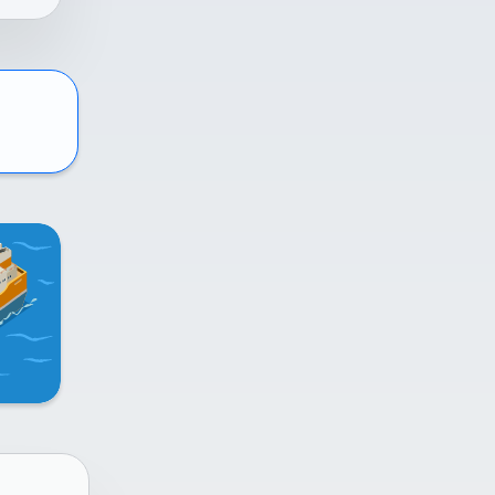
l
ai
n
me