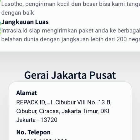
Lesotho, pengiriman kecil dan besar bisa kami tang
giriman dokumen internasional membutuhkan penanganan
dengan baik
sus. Intrasia.id menawarkan layanan khusus untuk cara kir
Jangkauan Luas
umen ke Lesotho yang aman dan terjamin:
Intrasia.id siap mengirimkan paket anda ke berbaga
nis Dokumen yang Sering Dikirim ke Lesotho:
belahan dunia dengan jangkauan lebih dari 200 neg
okumen legal dan kontrak bisnis
ertifikat dan dokumen akademik
okumen imigrasi dan visa
Gerai
Jakarta
Pusat
okumen perbankan dan keuangan
okumen teknis dan spesifikasi produk
Alamat
unggulan Layanan Dokumen Intrasia.id:
REPACK.ID, Jl. Cibubur VIII No. 13 B,
engiriman express prioritas
Cibubur, Ciracas, Jakarta Timur, DKI
elacakan end-to-end
Jakarta - 13720
emasan khusus tahan air
No. Telepon
enanganan oleh staf terlatih