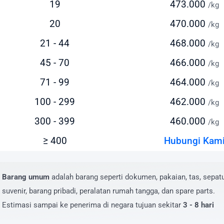
19
473.000
persiapkan anggaran pengiriman Anda. Intrasia.id
/kg
yediakan kalkulator tarif yang akurat dan transparan pada
20
470.000
/kg
aman ini.
21 - 44
468.000
/kg
tor yang memengaruhi biaya pengiriman ke Lesotho meliput
45 - 70
466.000
/kg
erat dan dimensi paket
71 - 99
464.000
/kg
enis layanan yang dipilih (express/standard)
okasi pengiriman dan penerimaan
100 - 299
462.000
/kg
ilai barang dan asuransi (opsional)
300 - 399
460.000
/kg
ayanan tambahan yang dipilih
≥ 400
Hubungi Kam
uk mendapatkan estimasi biaya yang akurat, masukkan deta
giriman Anda pada kalkulator biaya di website kami. Anda 
at menghubungi tim layanan pelanggan kami untuk penawa
Barang umum
adalah barang seperti dokumen, pakaian, tas, sepatu
sus pengiriman dalam jumlah besar atau barang dengan
suvenir, barang pribadi, peralatan rumah tangga, dan spare parts.
sifikasi khusus.
Estimasi sampai ke penerima di negara tujuan sekitar
3 - 8 hari
aya Kirim Paket ke Lesotho yang Kompetit