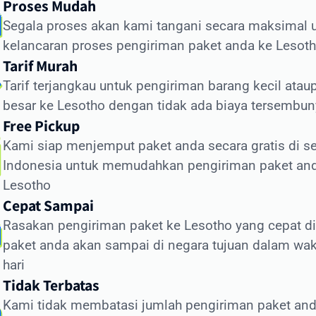
Proses Mudah
engiriman Standard (udara): 5-7 hari kerja
Segala proses akan kami tangani secara maksimal 
engiriman Ekonomis (laut): 30-45 hari
kelancaran proses pengiriman paket anda ke Lesot
tor yang memengaruhi waktu pengiriman meliputi:
Tarif Murah
Tarif terjangkau untuk pengiriman barang kecil atau
roses pemeriksaan bea cukai di Indonesia dan Lesotho
besar ke Lesotho dengan tidak ada biaya tersembun
ondisi cuaca dan faktor operasional
Free Pickup
etersediaan transportasi di negara tujuan
Kami siap menjemput paket anda secara gratis di se
ejelasan dan kelengkapan alamat penerima
Indonesia untuk memudahkan pengiriman paket an
rasia.id memiliki sistem pelacakan canggih yang
Lesotho
ungkinkan Anda memantau status pengiriman secara real
Cepat Sampai
e. Dengan begitu, Anda selalu mendapatkan informasi terkin
Rasakan pengiriman paket ke Lesotho yang cepat 
genai posisi dan status paket Anda selama perjalanan ke
paket anda akan sampai di negara tujuan dalam wak
otho.
hari
ra Kirim Dokumen ke Lesotho dengan
Tidak Terbatas
man
Kami tidak membatasi jumlah pengiriman paket and