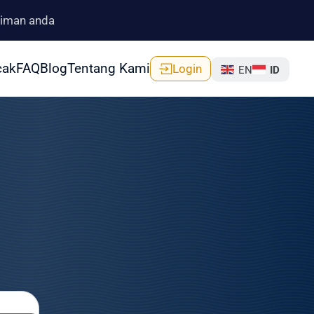
riman anda
cak
FAQ
Blog
Tentang Kami
Login
EN
ID