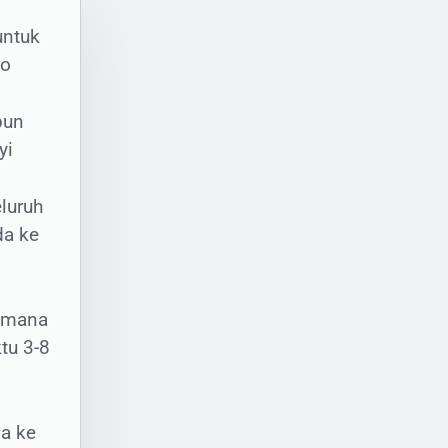
untuk
ho
pun
yi
luruh
da ke
-
i
dimana
tu 3-8
a ke