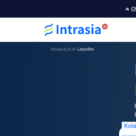
🔥
C
Intrasia.id
Lesotho
Kota