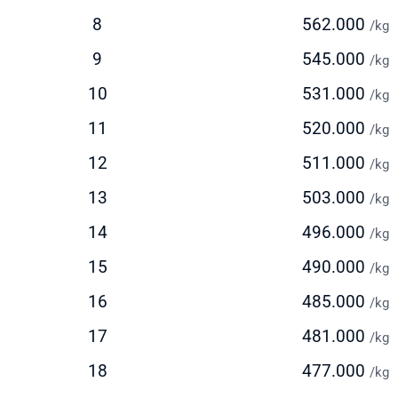
elacakan real-time untuk memantau status paket Anda
8
562.000
/kg
ayanan door-to-door yang nyaman
ngiriman via Udara (Standard)
9
545.000
/kg
10
531.000
stimasi waktu pengiriman: 5-7 hari kerja
/kg
olusi seimbang antara kecepatan dan biaya
11
520.000
/kg
deal untuk pengiriman reguler dengan biaya lebih terjangkau
12
511.000
/kg
ersedia layanan pickup dari alamat pengirim
13
503.000
ngiriman via Laut
/kg
14
496.000
/kg
stimasi waktu pengiriman: 30-45 hari
ilihan ekonomis untuk pengiriman dalam jumlah besar
15
490.000
/kg
ocok untuk barang berat di atas 150 kg
16
485.000
/kg
olusi hemat untuk pengiriman yang tidak terlalu mendesak
17
481.000
/kg
k Ongkir ke Lesotho Dengan Mudah
18
477.000
/kg
elum mengirim paket, lakukan cek ongkir ke Lesotho untuk