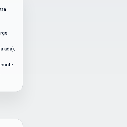
tra
arge
la ada),
Ini
ah
remote
a
bagi