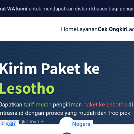
hat WA kami
untuk mendapatkan
diskon khusus
bagi pengi
Home
Layanan
Cek Ongkir
La
Kirim Paket ke
Lesotho
Dapatkan
tarif murah
pengiriman
paket ke Lesotho
di
Intrasia.id dengan proses yang mudah dan free pick
up.
Selengkapnya +
 / Kab.
Negara