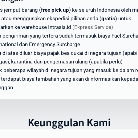
an berat
is jemput barang (
free pick up
) ke seluruh Indonesia oleh mi
ga di atas adalah estimasi dan dapat berubah. Untuk
 atau menggunakan ekspedisi pilihan anda (
gratis
) untuk
dapatkan penawaran terbaik, gunakan kalkulator ongkir di
tarkan ke warehouse Intrasia.id
(Express Service)
site kami atau hubungi tim layanan pelanggan Intrasia.id.
a pengiriman yang tertera sudah termasuk biaya Fuel Surch
rnational dan Emergency Surcharge
i menawarkan skema volume discount - semakin besar
 di atas diluar biaya pajak bea cukai di negara tujuan (apabi
ume pengiriman, semakin ekonomis biaya per kilogramnya. 
gasi, karantina dan pengemasan ulang (apabila perlu)
jadikan Intrasia.id pilihan tepat untuk cara kirim paket mur
k beberapa wilayah di negara tujuan yang masuk ke dalam 
Lesotho tanpa mengorbankan kualitas dan keamanan.
, terdapat biaya tambahan yang akan diinformasikan kepad
ktu Pengiriman Paket ke Lesotho yang
nggan
pat Diandalkan
tu pengiriman paket ke Lesotho menjadi perhatian utama 
yak pengirim. Intrasia.id menawarkan estimasi waktu
Keunggulan Kami
giriman yang dapat diandalkan:
engiriman Express (udara): 3-5 hari kerja