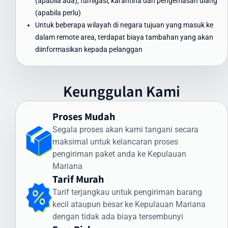
(apabila ada), fumigasi, karantina dan pengemasan ulang
ke Kepulauan Mariana tanpa mengorbankan kualitas dan
(apabila perlu)
keamanan.
Untuk beberapa wilayah di negara tujuan yang masuk ke
Waktu Pengiriman Paket ke Kepulauan
dalam remote area, terdapat biaya tambahan yang akan
Mariana yang Dapat Diandalkan
diinformasikan kepada pelanggan
Waktu pengiriman paket ke Kepulauan Mariana menjadi perhatian
utama bagi banyak pengirim. Intrasia.id menawarkan estimasi
Keunggulan Kami
waktu pengiriman yang dapat diandalkan:
Pengiriman Express (udara): 3-5 hari kerja
Proses Mudah
Pengiriman Standard (udara): 5-7 hari kerja
Segala proses akan kami tangani secara
Pengiriman Ekonomis (laut): 30-45 hari
maksimal untuk kelancaran proses
Faktor yang memengaruhi waktu pengiriman meliputi:
pengiriman paket anda ke Kepulauan
Mariana
Proses pemeriksaan bea cukai di Indonesia dan Kepulauan
Tarif Murah
Mariana
Tarif terjangkau untuk pengiriman barang
Kondisi cuaca dan faktor operasional
kecil ataupun besar ke Kepulauan Mariana
Ketersediaan transportasi di negara tujuan
dengan tidak ada biaya tersembunyi
Kejelasan dan kelengkapan alamat penerima