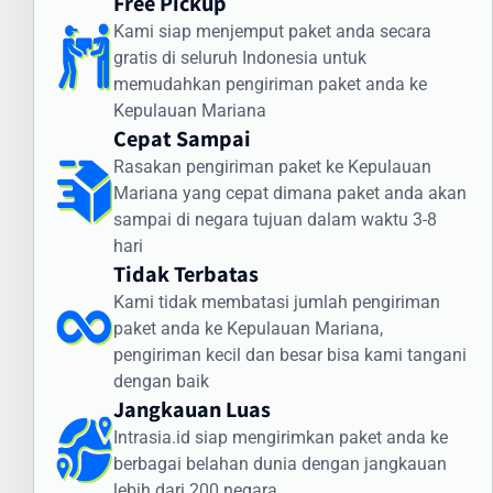
Free Pickup
Intrasia.id memiliki sistem pelacakan canggih yang memungkinkan
Kami siap menjemput paket anda secara
Anda memantau status pengiriman secara real-time. Dengan
gratis di seluruh Indonesia untuk
begitu, Anda selalu mendapatkan informasi terkini mengenai posisi
memudahkan pengiriman paket anda ke
dan status paket Anda selama perjalanan ke Kepulauan Mariana.
Kepulauan Mariana
Cara Kirim Dokumen ke Kepulauan Mariana
Cepat Sampai
dengan Aman
Rasakan pengiriman paket ke Kepulauan
Mariana yang cepat dimana paket anda akan
Pengiriman dokumen internasional membutuhkan penanganan
sampai di negara tujuan dalam waktu 3-8
khusus. Intrasia.id menawarkan layanan khusus untuk cara kirim
hari
dokumen ke Kepulauan Mariana yang aman dan terjamin:
Tidak Terbatas
Jenis Dokumen yang Sering Dikirim ke Kepulauan
Kami tidak membatasi jumlah pengiriman
Mariana:
paket anda ke Kepulauan Mariana,
Dokumen legal dan kontrak bisnis
pengiriman kecil dan besar bisa kami tangani
Sertifikat dan dokumen akademik
dengan baik
Jangkauan Luas
Dokumen imigrasi dan visa
Dokumen perbankan dan keuangan
Intrasia.id siap mengirimkan paket anda ke
Dokumen teknis dan spesifikasi produk
berbagai belahan dunia dengan jangkauan
lebih dari 200 negara