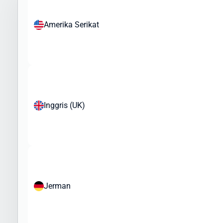
barang ke Kepulauan Mariana, namun perlu diperhatikan bahwa
ada regulasi khusus yang perlu dipatuhi. Berikut jenis barang yang
Amerika Serikat
umum dikirim ke Kepulauan Mariana:
Produk yang Sering Dikirim:
Pakaian dan tekstil
Elektronik dan gadget
Kosmetik dan produk perawatan pribadi
Produk kesehatan (non-resep)
Inggris (UK)
Mainan dan barang koleksi
Buku dan media cetak
Aksesoris fashion
Sampel bisnis dan merchandise
Peralatan olahraga
Barang yang Dibatasi atau Memerlukan Izin Khusus:
Jerman
Makanan dan produk organik
Produk kesehatan tertentu
Perangkat medis