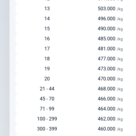
Solusi seimbang antara kecepatan dan biaya
13
503.000
/kg
Ideal untuk pengiriman reguler dengan biaya lebih terjangkau
14
496.000
/kg
Tersedia layanan pickup dari alamat pengirim
15
490.000
/kg
Pengiriman via Laut
16
485.000
/kg
Estimasi waktu pengiriman: 30-45 hari
17
481.000
Pilihan ekonomis untuk pengiriman dalam jumlah besar
/kg
Cocok untuk barang berat di atas 150 kg
18
477.000
/kg
Solusi hemat untuk pengiriman yang tidak terlalu mendesak
19
473.000
/kg
Cek Ongkir ke Kepulauan Mariana Dengan
20
470.000
/kg
Mudah
21 - 44
468.000
/kg
Sebelum mengirim paket, lakukan cek ongkir ke Kepulauan Mariana
45 - 70
466.000
/kg
untuk mempersiapkan anggaran pengiriman Anda. Intrasia.id
menyediakan kalkulator tarif yang akurat dan transparan pada
71 - 99
464.000
/kg
halaman ini.
100 - 299
462.000
/kg
Faktor yang memengaruhi biaya pengiriman ke Kepulauan Mariana
300 - 399
460.000
/kg
meliputi: