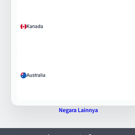
Produk elektronik dengan nilai tinggi
Barang yang Dilarang:
Obat-obatan terlarang
Kanada
Senjata dan amunisi
Barang palsu dan melanggar hak cipta
Barang berbahaya dan bahan peledak
Flora dan fauna yang dilindungi
Tim Intrasia.id akan membantu Anda memahami regulasi
pengiriman barang ke Kepulauan Mariana dan memastikan paket
Australia
Anda memenuhi semua persyaratan bea cukai dan regulasi impor
yang berlaku.
Keunggulan Pengiriman Barang ke
Kepulauan Mariana via Intrasia.id
Negara Lainnya
Mengapa memilih Intrasia.id untuk pengiriman barang ke
Kepulauan Mariana? Berikut keunggulan layanan kami:
Jaringan Global Yang Luas
- Kerjasama dengan kurir