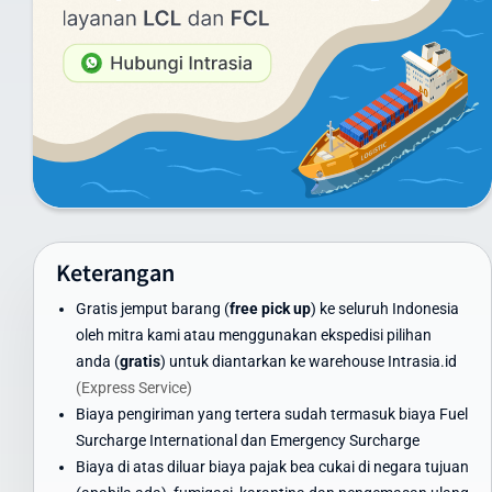
Layanan Udara (Express):
Di bawah 1 kg: mulai dari Rp 1.581.000
Di atas 100 kg: mulai dari Rp 460.000/kg
Untuk melihat harga secara lengkap anda dapat melihat tabel
daftar harga yang menampilkan tarif pengiriman dari 1 sampai
20 kg
Layanan Laut (untuk pengiriman besar):
Minimum 100 kg: hubungi customer service untuk penawaran
khusus
Keterangan
Container FCL/LCL: tersedia penawaran khusus sesuai volume
dan berat
Gratis jemput barang (
free pick up
) ke seluruh Indonesia
Harga di atas adalah estimasi dan dapat berubah. Untuk
oleh mitra kami atau menggunakan ekspedisi pilihan
mendapatkan penawaran terbaik, gunakan kalkulator ongkir di
anda (
gratis
) untuk diantarkan ke warehouse Intrasia.id
website kami atau hubungi tim layanan pelanggan Intrasia.id.
(Express Service)
Biaya pengiriman yang tertera sudah termasuk biaya Fuel
Kami menawarkan skema volume discount - semakin besar volume
Surcharge International dan Emergency Surcharge
pengiriman, semakin ekonomis biaya per kilogramnya. Ini
Biaya di atas diluar biaya pajak bea cukai di negara tujuan
menjadikan Intrasia.id pilihan tepat untuk cara kirim paket murah