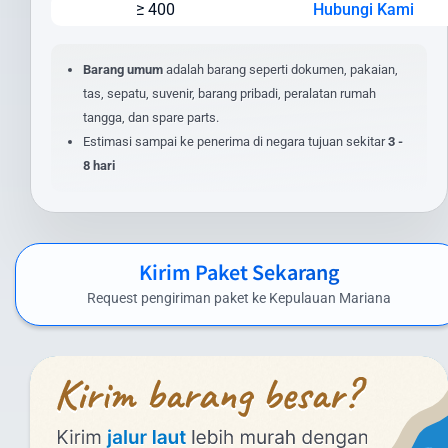
≥ 400
Hubungi Kami
Berat dan dimensi paket
Jenis layanan yang dipilih (express/standard)
Lokasi pengiriman dan penerimaan
Barang umum
adalah barang seperti dokumen, pakaian,
Nilai barang dan asuransi (opsional)
tas, sepatu, suvenir, barang pribadi, peralatan rumah
Layanan tambahan yang dipilih
tangga, dan spare parts.
Estimasi sampai ke penerima di negara tujuan sekitar
3 -
Untuk mendapatkan estimasi biaya yang akurat, masukkan detail
8 hari
pengiriman Anda pada kalkulator biaya di website kami. Anda juga
dapat menghubungi tim layanan pelanggan kami untuk
penawaran khusus pengiriman dalam jumlah besar atau barang
dengan spesifikasi khusus.
Kirim Paket Sekarang
Biaya Kirim Paket ke Kepulauan Mariana
Request pengiriman paket ke Kepulauan Mariana
yang Kompetitif
Intrasia.id menawarkan biaya kirim paket ke Kepulauan Mariana
yang kompetitif tanpa mengorbankan kualitas layanan. Berikut
perkiraan tarif pengiriman paket dari Indonesia ke Kepulauan
Mariana menggunakan layanan kami: