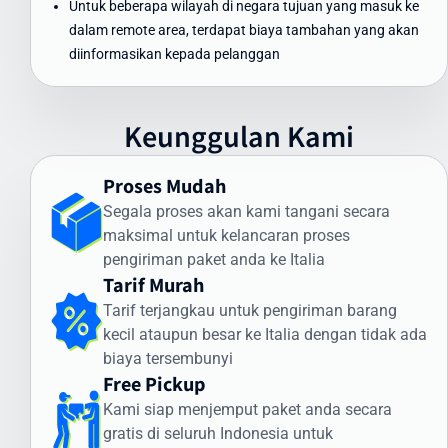
Untuk beberapa wilayah di negara tujuan yang masuk ke
Pengiriman Express (udara): 3-5 hari kerja
dalam remote area, terdapat biaya tambahan yang akan
Pengiriman Standard (udara): 5-7 hari kerja
diinformasikan kepada pelanggan
Pengiriman Ekonomis (laut): 30-45 hari
Faktor yang memengaruhi waktu pengiriman meliputi:
Keunggulan Kami
Proses pemeriksaan bea cukai di Indonesia dan Italia
Kondisi cuaca dan faktor operasional
Proses Mudah
Ketersediaan transportasi di negara tujuan
Kejelasan dan kelengkapan alamat penerima
Segala proses akan kami tangani secara
maksimal untuk kelancaran proses
Intrasia.id memiliki sistem pelacakan canggih yang memungkinkan
pengiriman paket anda ke Italia
Anda memantau status pengiriman secara real-time. Dengan
Tarif Murah
begitu, Anda selalu mendapatkan informasi terkini mengenai posisi
Tarif terjangkau untuk pengiriman barang
dan status paket Anda selama perjalanan ke Italia.
kecil ataupun besar ke Italia dengan tidak ada
Cara Kirim Dokumen ke Italia dengan Aman
biaya tersembunyi
Free Pickup
Pengiriman dokumen internasional membutuhkan penanganan
Kami siap menjemput paket anda secara
khusus. Intrasia.id menawarkan layanan khusus untuk cara kirim
gratis di seluruh Indonesia untuk
dokumen ke Italia yang aman dan terjamin: