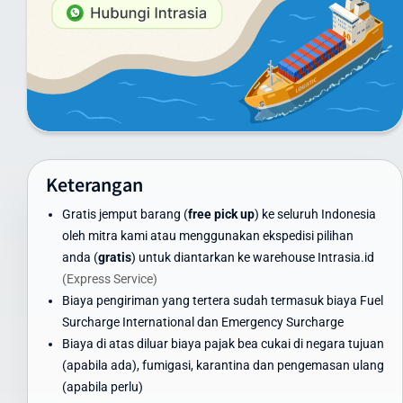
Minimum 100 kg: hubungi customer service untuk penawaran
khusus
Container FCL/LCL: tersedia penawaran khusus sesuai volume
dan berat
Harga di atas adalah estimasi dan dapat berubah. Untuk
mendapatkan penawaran terbaik, gunakan kalkulator ongkir di
website kami atau hubungi tim layanan pelanggan Intrasia.id.
Keterangan
Kami menawarkan skema volume discount - semakin besar volume
Gratis jemput barang (
free pick up
) ke seluruh Indonesia
pengiriman, semakin ekonomis biaya per kilogramnya. Ini
oleh mitra kami atau menggunakan ekspedisi pilihan
menjadikan Intrasia.id pilihan tepat untuk cara kirim paket murah
anda (
gratis
) untuk diantarkan ke warehouse Intrasia.id
ke Italia tanpa mengorbankan kualitas dan keamanan.
(Express Service)
Waktu Pengiriman Paket ke Italia yang Dapat
Biaya pengiriman yang tertera sudah termasuk biaya Fuel
Diandalkan
Surcharge International dan Emergency Surcharge
Biaya di atas diluar biaya pajak bea cukai di negara tujuan
Waktu pengiriman paket ke Italia menjadi perhatian utama bagi
(apabila ada), fumigasi, karantina dan pengemasan ulang
banyak pengirim. Intrasia.id menawarkan estimasi waktu
(apabila perlu)
pengiriman yang dapat diandalkan: