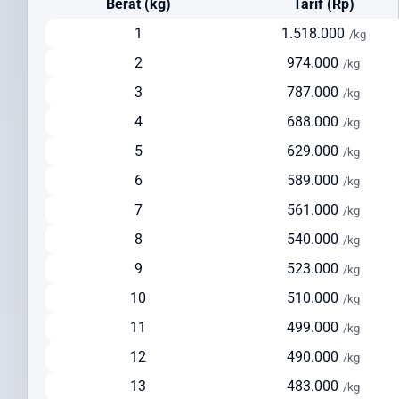
Berat (kg)
Tarif (Rp)
Cara Kirim Paket ke Italia yang Efisien dan
Terpercaya
1
1.518.000
/kg
2
974.000
/kg
Kirim paket ke Italia
dari Indonesia kini menjadi lebih mudah
dengan Intrasia.id. Kami menawarkan berbagai opsi pengiriman
3
787.000
/kg
yang dapat disesuaikan dengan kebutuhan dan prioritas Anda:
4
688.000
/kg
Pengiriman via Udara (Express)
5
629.000
/kg
Estimasi waktu pengiriman: 3-5 hari kerja
6
589.000
/kg
Cocok untuk dokumen penting, barang bernilai tinggi, dan
7
561.000
/kg
pengiriman urgent
Pelacakan real-time untuk memantau status paket Anda
8
540.000
/kg
Layanan door-to-door yang nyaman
9
523.000
/kg
Pengiriman via Udara (Standard)
10
510.000
/kg
Estimasi waktu pengiriman: 5-7 hari kerja
11
499.000
/kg
Solusi seimbang antara kecepatan dan biaya
12
490.000
Ideal untuk pengiriman reguler dengan biaya lebih terjangkau
/kg
Tersedia layanan pickup dari alamat pengirim
13
483.000
/kg