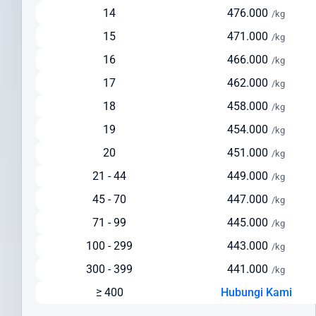
Pengiriman via Laut
14
476.000
/kg
Estimasi waktu pengiriman: 30-45 hari
15
471.000
/kg
Pilihan ekonomis untuk pengiriman dalam jumlah besar
16
466.000
/kg
Cocok untuk barang berat di atas 150 kg
17
462.000
Solusi hemat untuk pengiriman yang tidak terlalu mendesak
/kg
Cek Ongkir ke Italia Dengan Mudah
18
458.000
/kg
19
454.000
/kg
Sebelum mengirim paket, lakukan cek ongkir ke Italia untuk
mempersiapkan anggaran pengiriman Anda. Intrasia.id
20
451.000
/kg
menyediakan kalkulator tarif yang akurat dan transparan pada
21 - 44
449.000
/kg
halaman ini.
45 - 70
447.000
/kg
Faktor yang memengaruhi biaya pengiriman ke Italia meliputi:
71 - 99
445.000
/kg
Berat dan dimensi paket
100 - 299
443.000
/kg
Jenis layanan yang dipilih (express/standard)
Lokasi pengiriman dan penerimaan
300 - 399
441.000
/kg
Nilai barang dan asuransi (opsional)
≥ 400
Hubungi Kami
Layanan tambahan yang dipilih