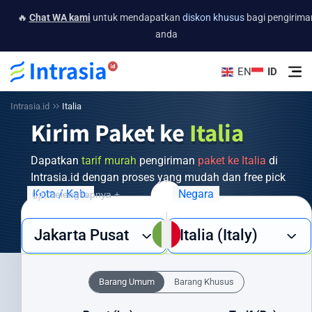
🔥
Chat WA kami
untuk mendapatkan
diskon khusus
bagi pengirima
anda
EN
ID
Intrasia.id
Italia
Kirim Paket ke
Italia
Dapatkan
tarif murah
pengiriman
paket ke Italia
di
Intrasia.id dengan proses yang mudah dan free pick
up.
Kota / Kab.
Negara
Selengkapnya +
Butuh layanan pengiriman barang ke Italia yang cepat, aman, dan
Jakarta Pusat
Italia (Italy)
ekonomis? Intrasia.id hadir sebagai solusi terpercaya untuk semua
kebutuhan pengiriman internasional Anda. Dengan jaringan global
yang luas dan pengalaman bertahun-tahun, kami menjamin paket
Barang Umum
Barang Khusus
Anda sampai ke Italia dengan aman dan tepat waktu.