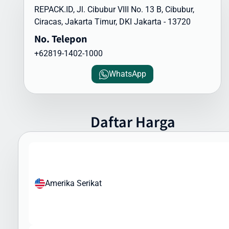
REPACK.ID, Jl. Cibubur VIII No. 13 B, Cibubur,
siap membantu Anda menyiapkan dokumen pengiriman yang
Ciracas, Jakarta Timur, DKI Jakarta - 13720
diperlukan, termasuk formulir bea cukai dan deklarasi barang.
No. Telepon
Barang yang Dapat Dikirim ke Italia
+62819-1402-1000
Intrasia.id dapat membantu Anda mengirimkan berbagai jenis
barang ke Italia, namun perlu diperhatikan bahwa ada regulasi
WhatsApp
khusus yang perlu dipatuhi. Berikut jenis barang yang umum
dikirim ke Italia:
Produk yang Sering Dikirim:
Daftar Harga
Pakaian dan tekstil
Elektronik dan gadget
Kosmetik dan produk perawatan pribadi
Produk kesehatan (non-resep)
Mainan dan barang koleksi
Amerika Serikat
Buku dan media cetak
Aksesoris fashion
Sampel bisnis dan merchandise
Peralatan olahraga