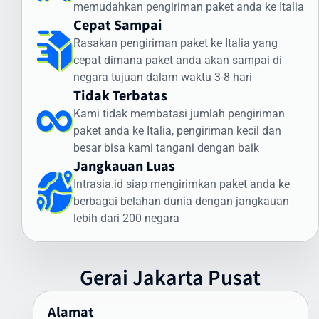
memudahkan pengiriman paket anda ke Italia
Jenis Dokumen yang Sering Dikirim ke Italia:
Cepat Sampai
Dokumen legal dan kontrak bisnis
Rasakan pengiriman paket ke Italia yang
Sertifikat dan dokumen akademik
cepat dimana paket anda akan sampai di
Dokumen imigrasi dan visa
negara tujuan dalam waktu 3-8 hari
Dokumen perbankan dan keuangan
Tidak Terbatas
Dokumen teknis dan spesifikasi produk
Kami tidak membatasi jumlah pengiriman
Keunggulan Layanan Dokumen Intrasia.id:
paket anda ke Italia, pengiriman kecil dan
besar bisa kami tangani dengan baik
Pengiriman express prioritas
Jangkauan Luas
Pelacakan end-to-end
Intrasia.id siap mengirimkan paket anda ke
Kemasan khusus tahan air
berbagai belahan dunia dengan jangkauan
Penanganan oleh staf terlatih
lebih dari 200 negara
Jaminan keamanan dan kerahasiaan
Bukti pengiriman dan penerimaan
Asuransi dokumen (opsional)
Gerai
Jakarta
Pusat
Untuk memastikan pengiriman dokumen ke Italia berjalan lancar,
pastikan dokumen Anda dikemas dengan aman dalam amplop
Alamat
khusus dan dilengkapi dengan daftar isi yang jelas. Tim Intrasia.id