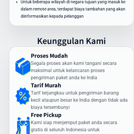
Untuk beberapa wilayah di negara tujuan yang masuk ke
Pengiriman Express (udara): 3-5 hari kerja
dalam remote area, terdapat biaya tambahan yang akan
Pengiriman Standard (udara): 5-7 hari kerja
diinformasikan kepada pelanggan
Pengiriman Ekonomis (laut): 30-45 hari
Faktor yang memengaruhi waktu pengiriman meliputi:
Keunggulan Kami
Proses pemeriksaan bea cukai di Indonesia dan India
Kondisi cuaca dan faktor operasional
Proses Mudah
Ketersediaan transportasi di negara tujuan
Kejelasan dan kelengkapan alamat penerima
Segala proses akan kami tangani secara
maksimal untuk kelancaran proses
Intrasia.id memiliki sistem pelacakan canggih yang memungkinkan
pengiriman paket anda ke India
Anda memantau status pengiriman secara real-time. Dengan
Tarif Murah
begitu, Anda selalu mendapatkan informasi terkini mengenai posisi
Tarif terjangkau untuk pengiriman barang
dan status paket Anda selama perjalanan ke India.
kecil ataupun besar ke India dengan tidak ada
Cara Kirim Dokumen ke India dengan Aman
biaya tersembunyi
Free Pickup
Pengiriman dokumen internasional membutuhkan penanganan
Kami siap menjemput paket anda secara
khusus. Intrasia.id menawarkan layanan khusus untuk cara kirim
gratis di seluruh Indonesia untuk
dokumen ke India yang aman dan terjamin: