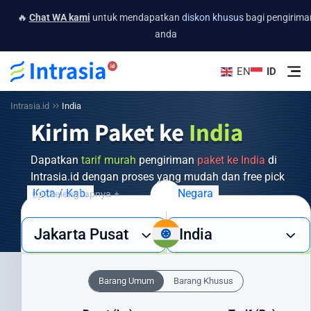
🔥
Chat WA kami
untuk mendapatkan
diskon khusus
bagi pengirima
anda
EN
ID
Intrasia.id
India
Kirim Paket ke
India
Dapatkan
tarif murah
pengiriman
paket ke India
di
Intrasia.id dengan proses yang mudah dan free pick
up.
Kota / Kab.
Negara
Selengkapnya +
Butuh layanan pengiriman barang ke India yang cepat, aman, dan
Jakarta Pusat
India
ekonomis? Intrasia.id hadir sebagai solusi terpercaya untuk semua
kebutuhan pengiriman internasional Anda. Dengan jaringan global
yang luas dan pengalaman bertahun-tahun, kami menjamin paket
Barang Umum
Barang Khusus
Anda sampai ke India dengan aman dan tepat waktu.