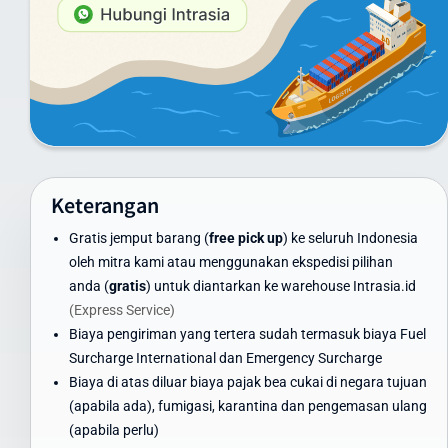
Minimum 100 kg: hubungi customer service untuk penawaran
khusus
Container FCL/LCL: tersedia penawaran khusus sesuai volume
dan berat
Harga di atas adalah estimasi dan dapat berubah. Untuk
mendapatkan penawaran terbaik, gunakan kalkulator ongkir di
website kami atau hubungi tim layanan pelanggan Intrasia.id.
Keterangan
Kami menawarkan skema volume discount - semakin besar volume
Gratis jemput barang (
free pick up
) ke seluruh Indonesia
pengiriman, semakin ekonomis biaya per kilogramnya. Ini
oleh mitra kami atau menggunakan ekspedisi pilihan
menjadikan Intrasia.id pilihan tepat untuk cara kirim paket murah
anda (
gratis
) untuk diantarkan ke warehouse Intrasia.id
ke India tanpa mengorbankan kualitas dan keamanan.
(Express Service)
Waktu Pengiriman Paket ke India yang Dapat
Biaya pengiriman yang tertera sudah termasuk biaya Fuel
Diandalkan
Surcharge International dan Emergency Surcharge
Biaya di atas diluar biaya pajak bea cukai di negara tujuan
Waktu pengiriman paket ke India menjadi perhatian utama bagi
(apabila ada), fumigasi, karantina dan pengemasan ulang
banyak pengirim. Intrasia.id menawarkan estimasi waktu
(apabila perlu)
pengiriman yang dapat diandalkan: