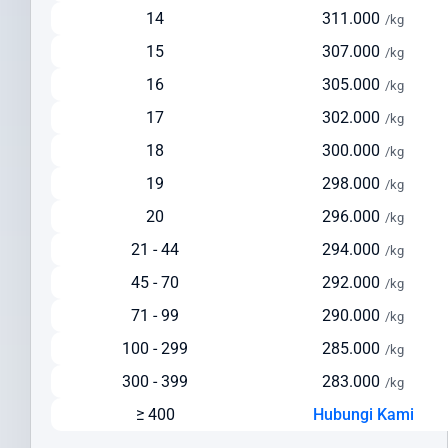
Pengiriman via Laut
14
311.000
/kg
Estimasi waktu pengiriman: 30-45 hari
15
307.000
/kg
Pilihan ekonomis untuk pengiriman dalam jumlah besar
16
305.000
/kg
Cocok untuk barang berat di atas 150 kg
17
302.000
Solusi hemat untuk pengiriman yang tidak terlalu mendesak
/kg
Cek Ongkir ke India Dengan Mudah
18
300.000
/kg
19
298.000
/kg
Sebelum mengirim paket, lakukan cek ongkir ke India untuk
mempersiapkan anggaran pengiriman Anda. Intrasia.id
20
296.000
/kg
menyediakan kalkulator tarif yang akurat dan transparan pada
21 - 44
294.000
/kg
halaman ini.
45 - 70
292.000
/kg
Faktor yang memengaruhi biaya pengiriman ke India meliputi:
71 - 99
290.000
/kg
Berat dan dimensi paket
100 - 299
285.000
/kg
Jenis layanan yang dipilih (express/standard)
Lokasi pengiriman dan penerimaan
300 - 399
283.000
/kg
Nilai barang dan asuransi (opsional)
≥ 400
Hubungi Kami
Layanan tambahan yang dipilih