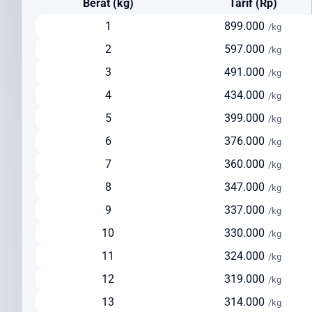
Berat (kg)
Tarif (Rp)
Cara Kirim Paket ke India yang Efisien dan
Terpercaya
1
899.000
/kg
2
597.000
/kg
Kirim paket ke India
dari Indonesia kini menjadi lebih mudah
dengan Intrasia.id. Kami menawarkan berbagai opsi pengiriman
3
491.000
/kg
yang dapat disesuaikan dengan kebutuhan dan prioritas Anda:
4
434.000
/kg
Pengiriman via Udara (Express)
5
399.000
/kg
Estimasi waktu pengiriman: 3-5 hari kerja
6
376.000
/kg
Cocok untuk dokumen penting, barang bernilai tinggi, dan
7
360.000
/kg
pengiriman urgent
Pelacakan real-time untuk memantau status paket Anda
8
347.000
/kg
Layanan door-to-door yang nyaman
9
337.000
/kg
Pengiriman via Udara (Standard)
10
330.000
/kg
Estimasi waktu pengiriman: 5-7 hari kerja
11
324.000
/kg
Solusi seimbang antara kecepatan dan biaya
12
319.000
Ideal untuk pengiriman reguler dengan biaya lebih terjangkau
/kg
Tersedia layanan pickup dari alamat pengirim
13
314.000
/kg