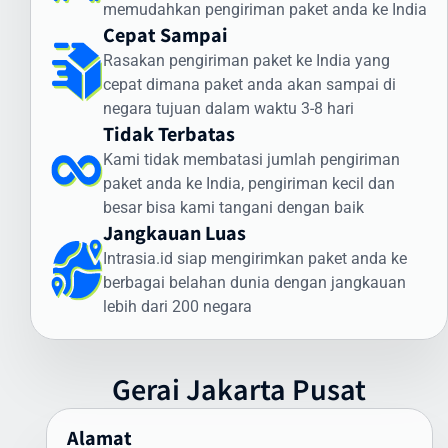
memudahkan pengiriman paket anda ke India
Jenis Dokumen yang Sering Dikirim ke India:
Cepat Sampai
Dokumen legal dan kontrak bisnis
Rasakan pengiriman paket ke India yang
Sertifikat dan dokumen akademik
cepat dimana paket anda akan sampai di
Dokumen imigrasi dan visa
negara tujuan dalam waktu 3-8 hari
Dokumen perbankan dan keuangan
Tidak Terbatas
Dokumen teknis dan spesifikasi produk
Kami tidak membatasi jumlah pengiriman
Keunggulan Layanan Dokumen Intrasia.id:
paket anda ke India, pengiriman kecil dan
besar bisa kami tangani dengan baik
Pengiriman express prioritas
Jangkauan Luas
Pelacakan end-to-end
Intrasia.id siap mengirimkan paket anda ke
Kemasan khusus tahan air
berbagai belahan dunia dengan jangkauan
Penanganan oleh staf terlatih
lebih dari 200 negara
Jaminan keamanan dan kerahasiaan
Bukti pengiriman dan penerimaan
Asuransi dokumen (opsional)
Gerai
Jakarta
Pusat
Untuk memastikan pengiriman dokumen ke India berjalan lancar,
pastikan dokumen Anda dikemas dengan aman dalam amplop
Alamat
khusus dan dilengkapi dengan daftar isi yang jelas. Tim Intrasia.id