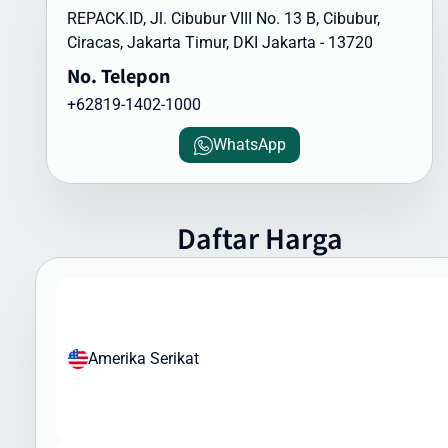
REPACK.ID, Jl. Cibubur VIII No. 13 B, Cibubur,
siap membantu Anda menyiapkan dokumen pengiriman yang
Ciracas, Jakarta Timur, DKI Jakarta - 13720
diperlukan, termasuk formulir bea cukai dan deklarasi barang.
No. Telepon
Barang yang Dapat Dikirim ke India
+62819-1402-1000
Intrasia.id dapat membantu Anda mengirimkan berbagai jenis
barang ke India, namun perlu diperhatikan bahwa ada regulasi
WhatsApp
khusus yang perlu dipatuhi. Berikut jenis barang yang umum
dikirim ke India:
Produk yang Sering Dikirim:
Daftar Harga
Pakaian dan tekstil
Elektronik dan gadget
Kosmetik dan produk perawatan pribadi
Produk kesehatan (non-resep)
Mainan dan barang koleksi
Amerika Serikat
Buku dan media cetak
Aksesoris fashion
Sampel bisnis dan merchandise
Peralatan olahraga