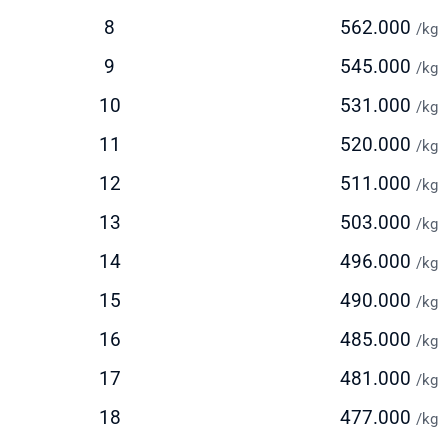
elacakan real-time untuk memantau status paket Anda
8
562.000
/kg
ayanan door-to-door yang nyaman
ngiriman via Udara (Standard)
9
545.000
/kg
10
531.000
stimasi waktu pengiriman: 5-7 hari kerja
/kg
olusi seimbang antara kecepatan dan biaya
11
520.000
/kg
deal untuk pengiriman reguler dengan biaya lebih terjangkau
12
511.000
/kg
ersedia layanan pickup dari alamat pengirim
13
503.000
ngiriman via Laut
/kg
14
496.000
/kg
stimasi waktu pengiriman: 30-45 hari
ilihan ekonomis untuk pengiriman dalam jumlah besar
15
490.000
/kg
ocok untuk barang berat di atas 150 kg
16
485.000
/kg
olusi hemat untuk pengiriman yang tidak terlalu mendesak
17
481.000
/kg
k Ongkir ke Grenada Dengan Mudah
18
477.000
/kg
elum mengirim paket, lakukan cek ongkir ke Grenada untuk