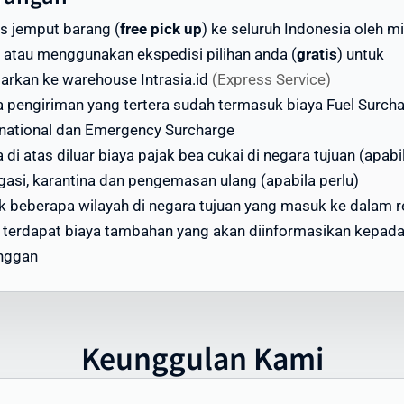
an berat
is jemput barang (
free pick up
) ke seluruh Indonesia oleh mi
ga di atas adalah estimasi dan dapat berubah. Untuk
 atau menggunakan ekspedisi pilihan anda (
gratis
) untuk
dapatkan penawaran terbaik, gunakan kalkulator ongkir di
tarkan ke warehouse Intrasia.id
(Express Service)
site kami atau hubungi tim layanan pelanggan Intrasia.id.
a pengiriman yang tertera sudah termasuk biaya Fuel Surch
rnational dan Emergency Surcharge
i menawarkan skema volume discount - semakin besar
 di atas diluar biaya pajak bea cukai di negara tujuan (apabi
ume pengiriman, semakin ekonomis biaya per kilogramnya. 
gasi, karantina dan pengemasan ulang (apabila perlu)
jadikan Intrasia.id pilihan tepat untuk cara kirim paket mur
k beberapa wilayah di negara tujuan yang masuk ke dalam 
Grenada tanpa mengorbankan kualitas dan keamanan.
, terdapat biaya tambahan yang akan diinformasikan kepad
ktu Pengiriman Paket ke Grenada yang
nggan
pat Diandalkan
tu pengiriman paket ke Grenada menjadi perhatian utama
i banyak pengirim. Intrasia.id menawarkan estimasi waktu
Keunggulan Kami
giriman yang dapat diandalkan:
engiriman Express (udara): 3-5 hari kerja