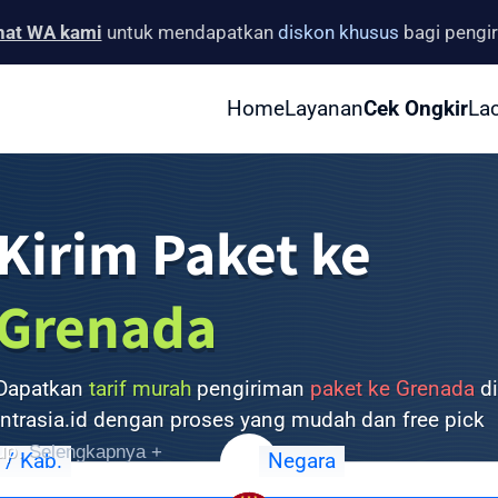
hat WA kami
untuk mendapatkan
diskon khusus
bagi pengi
Home
Layanan
Cek Ongkir
La
Kirim Paket ke
Grenada
Dapatkan
tarif murah
pengiriman
paket ke Grenada
di
Intrasia.id dengan proses yang mudah dan free pick
up.
Selengkapnya +
 / Kab.
Negara