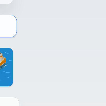
l
ai
n
me