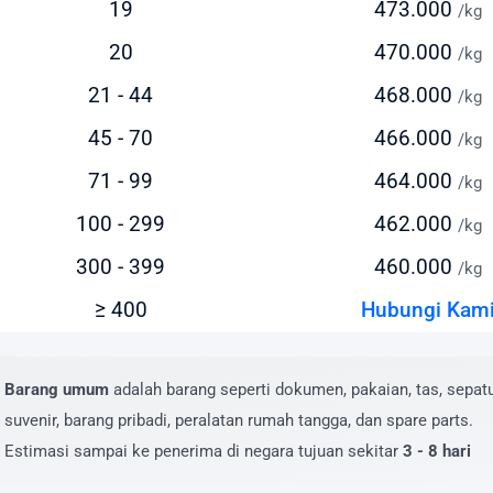
19
473.000
persiapkan anggaran pengiriman Anda. Intrasia.id
/kg
yediakan kalkulator tarif yang akurat dan transparan pada
20
470.000
/kg
aman ini.
21 - 44
468.000
/kg
tor yang memengaruhi biaya pengiriman ke Grenada meliput
45 - 70
466.000
/kg
erat dan dimensi paket
71 - 99
464.000
/kg
enis layanan yang dipilih (express/standard)
okasi pengiriman dan penerimaan
100 - 299
462.000
/kg
ilai barang dan asuransi (opsional)
300 - 399
460.000
/kg
ayanan tambahan yang dipilih
≥ 400
Hubungi Kam
uk mendapatkan estimasi biaya yang akurat, masukkan deta
giriman Anda pada kalkulator biaya di website kami. Anda 
at menghubungi tim layanan pelanggan kami untuk penawa
Barang umum
adalah barang seperti dokumen, pakaian, tas, sepatu
sus pengiriman dalam jumlah besar atau barang dengan
suvenir, barang pribadi, peralatan rumah tangga, dan spare parts.
sifikasi khusus.
Estimasi sampai ke penerima di negara tujuan sekitar
3 - 8 hari
aya Kirim Paket ke Grenada yang Kompeti