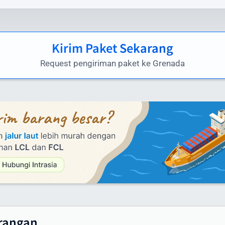
rasia.id menawarkan biaya kirim paket ke Grenada yang
petitif tanpa mengorbankan kualitas layanan. Berikut
Kirim Paket Sekarang
kiraan tarif pengiriman paket dari Indonesia ke Grenada
ggunakan layanan kami:
Request pengiriman paket ke Grenada
yanan Udara (Express):
i bawah 1 kg: mulai dari Rp 1.581.000
i atas 100 kg: mulai dari Rp 460.000/kg
ntuk melihat harga secara lengkap anda dapat melihat tabe
aftar harga yang menampilkan tarif pengiriman dari 1 samp
0 kg
yanan Laut (untuk pengiriman besar):
inimum 100 kg: hubungi customer service untuk penawara
husus
rangan
ontainer FCL/LCL: tersedia penawaran khusus sesuai volu