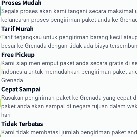
Proses Mudah
engiriman Standard (udara): 5-7 hari kerja
Segala proses akan kami tangani secara maksimal 
engiriman Ekonomis (laut): 30-45 hari
kelancaran proses pengiriman paket anda ke Grena
tor yang memengaruhi waktu pengiriman meliputi:
Tarif Murah
Tarif terjangkau untuk pengiriman barang kecil atau
roses pemeriksaan bea cukai di Indonesia dan Grenada
besar ke Grenada dengan tidak ada biaya tersembun
ondisi cuaca dan faktor operasional
Free Pickup
etersediaan transportasi di negara tujuan
Kami siap menjemput paket anda secara gratis di se
ejelasan dan kelengkapan alamat penerima
Indonesia untuk memudahkan pengiriman paket an
rasia.id memiliki sistem pelacakan canggih yang
Grenada
ungkinkan Anda memantau status pengiriman secara real
Cepat Sampai
e. Dengan begitu, Anda selalu mendapatkan informasi terkin
Rasakan pengiriman paket ke Grenada yang cepat 
genai posisi dan status paket Anda selama perjalanan ke
paket anda akan sampai di negara tujuan dalam wak
nada.
hari
ra Kirim Dokumen ke Grenada dengan
Tidak Terbatas
man
Kami tidak membatasi jumlah pengiriman paket and