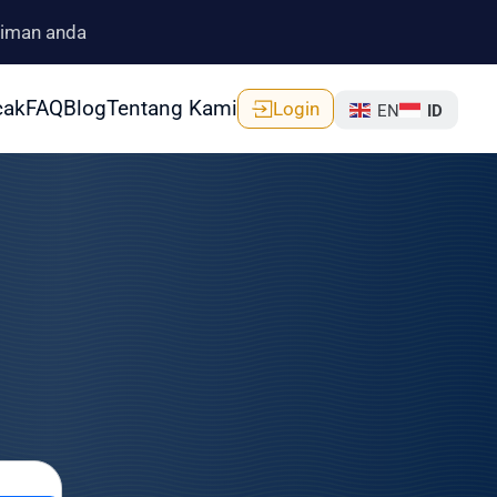
riman anda
cak
FAQ
Blog
Tentang Kami
Login
EN
ID