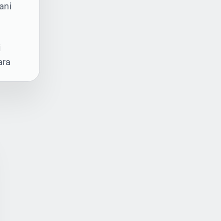
ani
im
i
ara