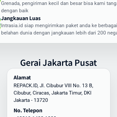
Grenada, pengiriman kecil dan besar bisa kami tang
giriman dokumen internasional membutuhkan penanganan
dengan baik
sus. Intrasia.id menawarkan layanan khusus untuk cara kir
Jangkauan Luas
umen ke Grenada yang aman dan terjamin:
Intrasia.id siap mengirimkan paket anda ke berbaga
nis Dokumen yang Sering Dikirim ke Grenada:
belahan dunia dengan jangkauan lebih dari 200 neg
okumen legal dan kontrak bisnis
ertifikat dan dokumen akademik
okumen imigrasi dan visa
Gerai
Jakarta
Pusat
okumen perbankan dan keuangan
okumen teknis dan spesifikasi produk
Alamat
unggulan Layanan Dokumen Intrasia.id:
REPACK.ID, Jl. Cibubur VIII No. 13 B,
engiriman express prioritas
Cibubur, Ciracas, Jakarta Timur, DKI
elacakan end-to-end
Jakarta - 13720
emasan khusus tahan air
No. Telepon
enanganan oleh staf terlatih