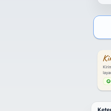
Int
kom
per
men
La
D
D
U
d
2
La
M
k
Kete
C