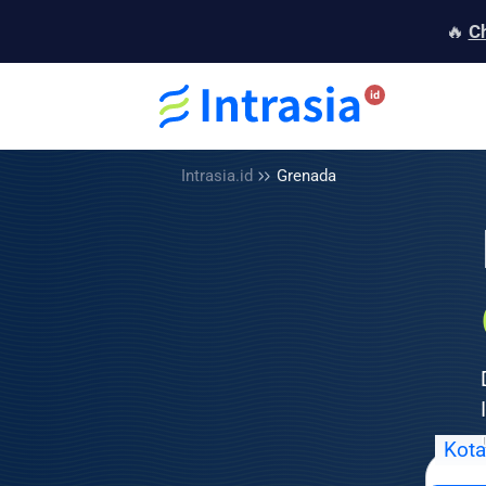
🔥
C
Intrasia.id
Grenada
Kota