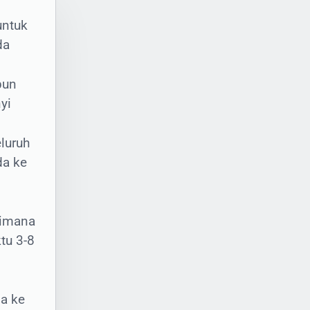
untuk
da
pun
yi
luruh
da ke
-
i
dimana
tu 3-8
a ke