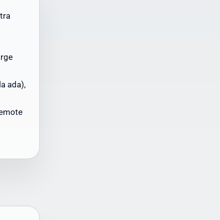
tra
arge
la ada),
Ini
ah
remote
a