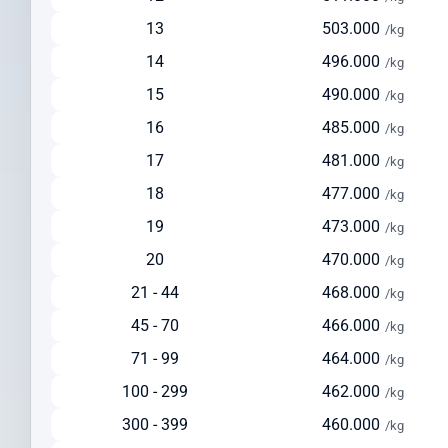
Ideal untuk pengiriman reguler dengan biaya lebih terjangkau
13
503.000
/kg
Tersedia layanan pickup dari alamat pengirim
14
496.000
/kg
Pengiriman via Laut
15
490.000
/kg
Estimasi waktu pengiriman: 30-45 hari
16
485.000
/kg
Pilihan ekonomis untuk pengiriman dalam jumlah besar
17
481.000
Cocok untuk barang berat di atas 150 kg
/kg
Solusi hemat untuk pengiriman yang tidak terlalu mendesak
18
477.000
/kg
Cek Ongkir ke El Salvador Dengan Mudah
19
473.000
/kg
Sebelum mengirim paket, lakukan cek ongkir ke El Salvador untuk
20
470.000
/kg
mempersiapkan anggaran pengiriman Anda. Intrasia.id
21 - 44
468.000
/kg
menyediakan kalkulator tarif yang akurat dan transparan pada
45 - 70
466.000
halaman ini.
/kg
71 - 99
464.000
/kg
Faktor yang memengaruhi biaya pengiriman ke El Salvador
meliputi:
100 - 299
462.000
/kg
Berat dan dimensi paket
300 - 399
460.000
/kg
Jenis layanan yang dipilih (express/standard)