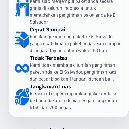
Kami siap menjemput paket anda secara
Cara Kirim Dokumen ke El Salvador dengan
gratis di seluruh Indonesia untuk
Aman
memudahkan pengiriman paket anda ke El
Salvador
Pengiriman dokumen internasional membutuhkan penanganan
Cepat Sampai
khusus. Intrasia.id menawarkan layanan khusus untuk cara kirim
Rasakan pengiriman paket ke El Salvador
dokumen ke El Salvador yang aman dan terjamin:
yang cepat dimana paket anda akan sampai
Jenis Dokumen yang Sering Dikirim ke El Salvador:
di negara tujuan dalam waktu 3-8 hari
Tidak Terbatas
Dokumen legal dan kontrak bisnis
Sertifikat dan dokumen akademik
Kami tidak membatasi jumlah pengiriman
Dokumen imigrasi dan visa
paket anda ke El Salvador, pengiriman kecil
Dokumen perbankan dan keuangan
dan besar bisa kami tangani dengan baik
Jangkauan Luas
Dokumen teknis dan spesifikasi produk
Keunggulan Layanan Dokumen Intrasia.id:
Intrasia.id siap mengirimkan paket anda ke
berbagai belahan dunia dengan jangkauan
Pengiriman express prioritas
lebih dari 200 negara
Pelacakan end-to-end
Kemasan khusus tahan air
Penanganan oleh staf terlatih