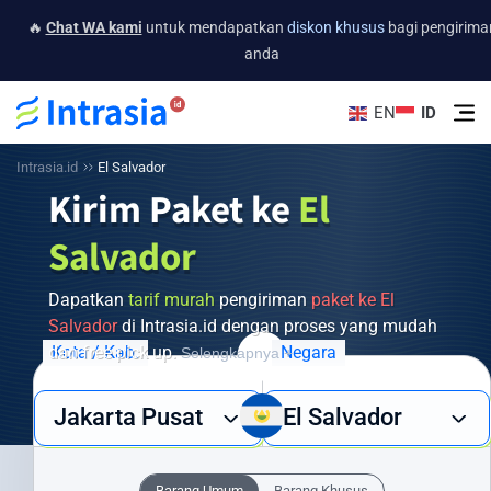
🔥
Chat WA kami
untuk mendapatkan
diskon khusus
bagi pengirima
anda
EN
ID
Intrasia.id
El Salvador
Kirim Paket ke
El
Salvador
Dapatkan
tarif murah
pengiriman
paket ke El
Salvador
di Intrasia.id dengan proses yang mudah
dan free pick up.
Kota / Kab.
Negara
Selengkapnya +
Butuh layanan pengiriman barang ke El Salvador yang cepat,
Jakarta Pusat
El Salvador
aman, dan ekonomis? Intrasia.id hadir sebagai solusi terpercaya
untuk semua kebutuhan pengiriman internasional Anda. Dengan
jaringan global yang luas dan pengalaman bertahun-tahun, kami
Barang Umum
Barang Khusus