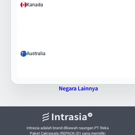
Kanada
Tim Intrasia.id akan membantu Anda memahami regulasi
pengiriman barang ke El Salvador dan memastikan paket Anda
memenuhi semua persyaratan bea cukai dan regulasi impor yang
berlaku.
Keunggulan Pengiriman Barang ke El
Salvador via Intrasia.id
Australia
Mengapa memilih Intrasia.id untuk pengiriman barang ke El
Salvador? Berikut keunggulan layanan kami:
Jaringan Global Yang Luas
- Kerjasama dengan kurir
internasional terkemuka
Negara Lainnya
Pilihan Layanan Fleksibel
- Dari express hingga ekonomis
sesuai kebutuhan
Tarif Kompetitif
- Harga terbaik untuk setiap jenis layanan
Pelacakan Real-time
- Pantau status paket Anda setiap saat
Asuransi Pengiriman
- Perlindungan tambahan untuk barang
Intrasia adalah brand dibawah naungan PT Reka
berharga
Paket Cakrawala (REPACK.ID) yang memiliki