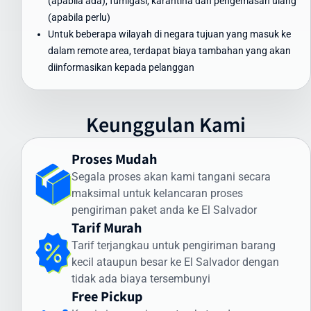
(apabila ada), fumigasi, karantina dan pengemasan ulang
Dapat Diandalkan
(apabila perlu)
Untuk beberapa wilayah di negara tujuan yang masuk ke
Waktu pengiriman paket ke El Salvador menjadi perhatian utama
dalam remote area, terdapat biaya tambahan yang akan
bagi banyak pengirim. Intrasia.id menawarkan estimasi waktu
diinformasikan kepada pelanggan
pengiriman yang dapat diandalkan:
Pengiriman Express (udara): 3-5 hari kerja
Pengiriman Standard (udara): 5-7 hari kerja
Keunggulan Kami
Pengiriman Ekonomis (laut): 30-45 hari
Faktor yang memengaruhi waktu pengiriman meliputi:
Proses Mudah
Segala proses akan kami tangani secara
Proses pemeriksaan bea cukai di Indonesia dan El Salvador
maksimal untuk kelancaran proses
Kondisi cuaca dan faktor operasional
pengiriman paket anda ke El Salvador
Ketersediaan transportasi di negara tujuan
Tarif Murah
Kejelasan dan kelengkapan alamat penerima
Tarif terjangkau untuk pengiriman barang
Intrasia.id memiliki sistem pelacakan canggih yang memungkinkan
kecil ataupun besar ke El Salvador dengan
Anda memantau status pengiriman secara real-time. Dengan
tidak ada biaya tersembunyi
begitu, Anda selalu mendapatkan informasi terkini mengenai posisi
Free Pickup
dan status paket Anda selama perjalanan ke El Salvador.