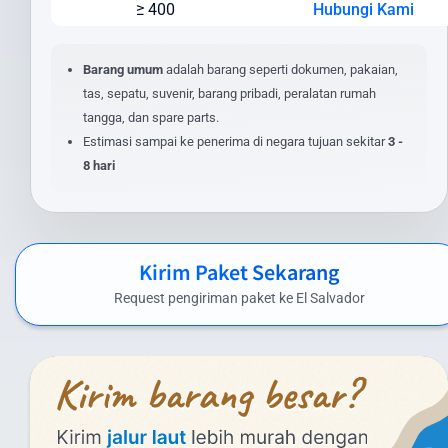
≥ 400
Hubungi Kami
Lokasi pengiriman dan penerimaan
Nilai barang dan asuransi (opsional)
Layanan tambahan yang dipilih
Barang umum
adalah barang seperti dokumen, pakaian,
tas, sepatu, suvenir, barang pribadi, peralatan rumah
Untuk mendapatkan estimasi biaya yang akurat, masukkan detail
tangga, dan spare parts.
pengiriman Anda pada kalkulator biaya di website kami. Anda juga
Estimasi sampai ke penerima di negara tujuan sekitar
3 -
dapat menghubungi tim layanan pelanggan kami untuk
8 hari
penawaran khusus pengiriman dalam jumlah besar atau barang
dengan spesifikasi khusus.
Biaya Kirim Paket ke El Salvador yang
Kompetitif
Kirim Paket Sekarang
Intrasia.id menawarkan biaya kirim paket ke El Salvador yang
Request pengiriman paket ke El Salvador
kompetitif tanpa mengorbankan kualitas layanan. Berikut
perkiraan tarif pengiriman paket dari Indonesia ke El Salvador
menggunakan layanan kami:
Layanan Udara (Express):
Di bawah 1 kg: mulai dari Rp 1.581.000