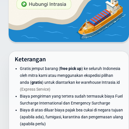
Minimum 100 kg: hubungi customer service untuk penawaran
khusus
Container FCL/LCL: tersedia penawaran khusus sesuai volume
dan berat
Harga di atas adalah estimasi dan dapat berubah. Untuk
mendapatkan penawaran terbaik, gunakan kalkulator ongkir di
website kami atau hubungi tim layanan pelanggan Intrasia.id.
Keterangan
Kami menawarkan skema volume discount - semakin besar volume
Gratis jemput barang (
free pick up
) ke seluruh Indonesia
pengiriman, semakin ekonomis biaya per kilogramnya. Ini
oleh mitra kami atau menggunakan ekspedisi pilihan
menjadikan Intrasia.id pilihan tepat untuk cara kirim paket murah
anda (
gratis
) untuk diantarkan ke warehouse Intrasia.id
ke Cyprus tanpa mengorbankan kualitas dan keamanan.
(Express Service)
Waktu Pengiriman Paket ke Cyprus yang
Biaya pengiriman yang tertera sudah termasuk biaya Fuel
Dapat Diandalkan
Surcharge International dan Emergency Surcharge
Biaya di atas diluar biaya pajak bea cukai di negara tujuan
Waktu pengiriman paket ke Cyprus menjadi perhatian utama bagi
(apabila ada), fumigasi, karantina dan pengemasan ulang
banyak pengirim. Intrasia.id menawarkan estimasi waktu
(apabila perlu)
pengiriman yang dapat diandalkan: