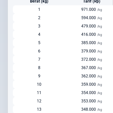
Berat (kg)
Tarif (Rp)
Cara Kirim Paket ke Cyprus yang Efisien dan
Terpercaya
1
971.000
/kg
2
594.000
/kg
Kirim paket ke Cyprus
dari Indonesia kini menjadi lebih mudah
dengan Intrasia.id. Kami menawarkan berbagai opsi pengiriman
3
479.000
/kg
yang dapat disesuaikan dengan kebutuhan dan prioritas Anda:
4
416.000
/kg
Pengiriman via Udara (Express)
5
385.000
/kg
Estimasi waktu pengiriman: 3-5 hari kerja
6
379.000
/kg
Cocok untuk dokumen penting, barang bernilai tinggi, dan
7
372.000
/kg
pengiriman urgent
Pelacakan real-time untuk memantau status paket Anda
8
367.000
/kg
Layanan door-to-door yang nyaman
9
362.000
/kg
Pengiriman via Udara (Standard)
10
359.000
/kg
Estimasi waktu pengiriman: 5-7 hari kerja
11
354.000
/kg
Solusi seimbang antara kecepatan dan biaya
12
353.000
Ideal untuk pengiriman reguler dengan biaya lebih terjangkau
/kg
Tersedia layanan pickup dari alamat pengirim
13
348.000
/kg