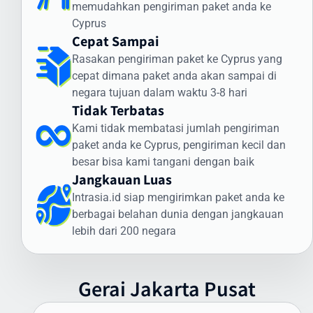
memudahkan pengiriman paket anda ke
Jenis Dokumen yang Sering Dikirim ke Cyprus:
Cyprus
Cepat Sampai
Dokumen legal dan kontrak bisnis
Sertifikat dan dokumen akademik
Rasakan pengiriman paket ke Cyprus yang
Dokumen imigrasi dan visa
cepat dimana paket anda akan sampai di
Dokumen perbankan dan keuangan
negara tujuan dalam waktu 3-8 hari
Dokumen teknis dan spesifikasi produk
Tidak Terbatas
Keunggulan Layanan Dokumen Intrasia.id:
Kami tidak membatasi jumlah pengiriman
paket anda ke Cyprus, pengiriman kecil dan
Pengiriman express prioritas
besar bisa kami tangani dengan baik
Pelacakan end-to-end
Jangkauan Luas
Kemasan khusus tahan air
Intrasia.id siap mengirimkan paket anda ke
Penanganan oleh staf terlatih
berbagai belahan dunia dengan jangkauan
Jaminan keamanan dan kerahasiaan
lebih dari 200 negara
Bukti pengiriman dan penerimaan
Asuransi dokumen (opsional)
Untuk memastikan pengiriman dokumen ke Cyprus berjalan lancar,
Gerai
Jakarta
Pusat
pastikan dokumen Anda dikemas dengan aman dalam amplop
khusus dan dilengkapi dengan daftar isi yang jelas. Tim Intrasia.id