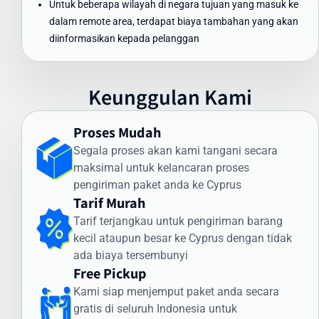
Untuk beberapa wilayah di negara tujuan yang masuk ke
Pengiriman Express (udara): 3-5 hari kerja
dalam remote area, terdapat biaya tambahan yang akan
Pengiriman Standard (udara): 5-7 hari kerja
diinformasikan kepada pelanggan
Pengiriman Ekonomis (laut): 30-45 hari
Faktor yang memengaruhi waktu pengiriman meliputi:
Keunggulan Kami
Proses pemeriksaan bea cukai di Indonesia dan Cyprus
Kondisi cuaca dan faktor operasional
Proses Mudah
Ketersediaan transportasi di negara tujuan
Kejelasan dan kelengkapan alamat penerima
Segala proses akan kami tangani secara
maksimal untuk kelancaran proses
Intrasia.id memiliki sistem pelacakan canggih yang memungkinkan
pengiriman paket anda ke Cyprus
Anda memantau status pengiriman secara real-time. Dengan
Tarif Murah
begitu, Anda selalu mendapatkan informasi terkini mengenai posisi
Tarif terjangkau untuk pengiriman barang
dan status paket Anda selama perjalanan ke Cyprus.
kecil ataupun besar ke Cyprus dengan tidak
Cara Kirim Dokumen ke Cyprus dengan Aman
ada biaya tersembunyi
Free Pickup
Pengiriman dokumen internasional membutuhkan penanganan
Kami siap menjemput paket anda secara
khusus. Intrasia.id menawarkan layanan khusus untuk cara kirim
gratis di seluruh Indonesia untuk
dokumen ke Cyprus yang aman dan terjamin: