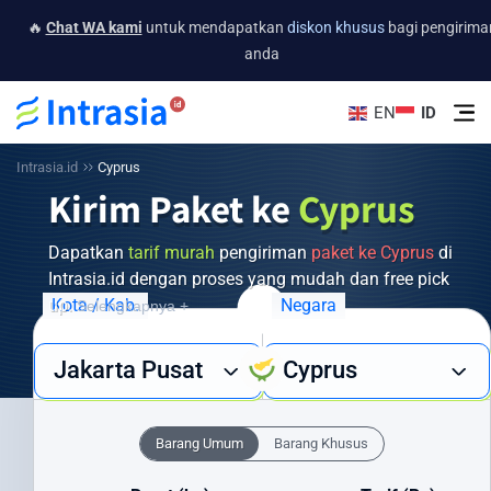
🔥
Chat WA kami
untuk mendapatkan
diskon khusus
bagi pengirima
anda
EN
ID
Intrasia.id
Cyprus
Kirim Paket ke
Cyprus
Dapatkan
tarif murah
pengiriman
paket ke Cyprus
di
Intrasia.id dengan proses yang mudah dan free pick
up.
Kota / Kab.
Negara
Selengkapnya +
Butuh layanan pengiriman barang ke Cyprus yang cepat, aman,
Jakarta Pusat
Cyprus
dan ekonomis? Intrasia.id hadir sebagai solusi terpercaya untuk
semua kebutuhan pengiriman internasional Anda. Dengan jaringan
global yang luas dan pengalaman bertahun-tahun, kami menjamin
Barang Umum
Barang Khusus
paket Anda sampai ke Cyprus dengan aman dan tepat waktu.