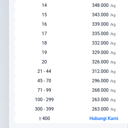
Pengiriman via Laut
14
348.000
/kg
Estimasi waktu pengiriman: 30-45 hari
15
343.000
/kg
Pilihan ekonomis untuk pengiriman dalam jumlah besar
16
339.000
/kg
Cocok untuk barang berat di atas 150 kg
17
335.000
Solusi hemat untuk pengiriman yang tidak terlalu mendesak
/kg
Cek Ongkir ke Cyprus Dengan Mudah
18
332.000
/kg
19
329.000
/kg
Sebelum mengirim paket, lakukan cek ongkir ke Cyprus untuk
mempersiapkan anggaran pengiriman Anda. Intrasia.id
20
326.000
/kg
menyediakan kalkulator tarif yang akurat dan transparan pada
21 - 44
312.000
/kg
halaman ini.
45 - 70
296.000
/kg
Faktor yang memengaruhi biaya pengiriman ke Cyprus meliputi:
71 - 99
268.000
/kg
Berat dan dimensi paket
100 - 299
263.000
/kg
Jenis layanan yang dipilih (express/standard)
Lokasi pengiriman dan penerimaan
300 - 399
263.000
/kg
Nilai barang dan asuransi (opsional)
≥ 400
Hubungi Kami
Layanan tambahan yang dipilih