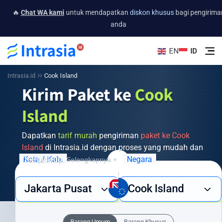
🔥
Chat WA kami
untuk mendapatkan
diskon khusus
bagi pengirima
anda
EN
ID
Intrasia.id
Cook Island
Kirim Paket ke
Cook
Island
Dapatkan
tarif murah
pengiriman
paket ke Cook
Island
di Intrasia.id dengan proses yang mudah dan
free pick up.
Kota / Kab.
Negara
Selengkapnya +
Butuh layanan pengiriman barang ke Cook Island yang cepat,
Jakarta Pusat
Cook Island
aman, dan ekonomis? Intrasia.id hadir sebagai solusi terpercaya
untuk semua kebutuhan pengiriman internasional Anda. Dengan
jaringan global yang luas dan pengalaman bertahun-tahun, kami
Barang Umum
Barang Khusus