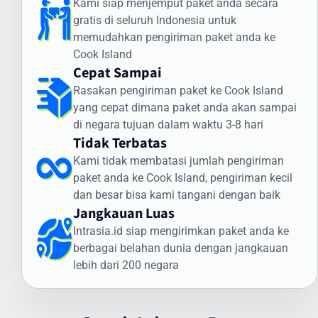
Kami siap menjemput paket anda secara
Cara Kirim Dokumen ke Cook Island dengan
gratis di seluruh Indonesia untuk
Aman
memudahkan pengiriman paket anda ke
Cook Island
Pengiriman dokumen internasional membutuhkan penanganan
Cepat Sampai
khusus. Intrasia.id menawarkan layanan khusus untuk cara kirim
Rasakan pengiriman paket ke Cook Island
dokumen ke Cook Island yang aman dan terjamin:
yang cepat dimana paket anda akan sampai
Jenis Dokumen yang Sering Dikirim ke Cook Island:
di negara tujuan dalam waktu 3-8 hari
Tidak Terbatas
Dokumen legal dan kontrak bisnis
Sertifikat dan dokumen akademik
Kami tidak membatasi jumlah pengiriman
Dokumen imigrasi dan visa
paket anda ke Cook Island, pengiriman kecil
Dokumen perbankan dan keuangan
dan besar bisa kami tangani dengan baik
Jangkauan Luas
Dokumen teknis dan spesifikasi produk
Keunggulan Layanan Dokumen Intrasia.id:
Intrasia.id siap mengirimkan paket anda ke
berbagai belahan dunia dengan jangkauan
Pengiriman express prioritas
lebih dari 200 negara
Pelacakan end-to-end
Kemasan khusus tahan air
Penanganan oleh staf terlatih