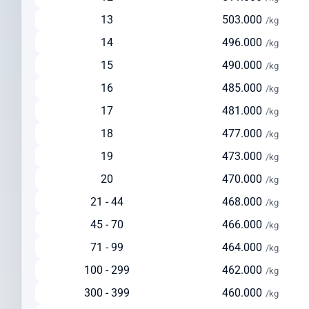
Ideal untuk pengiriman reguler dengan biaya lebih terjangkau
13
503.000
/kg
Tersedia layanan pickup dari alamat pengirim
14
496.000
/kg
Pengiriman via Laut
15
490.000
/kg
Estimasi waktu pengiriman: 30-45 hari
16
485.000
/kg
Pilihan ekonomis untuk pengiriman dalam jumlah besar
17
481.000
Cocok untuk barang berat di atas 150 kg
/kg
Solusi hemat untuk pengiriman yang tidak terlalu mendesak
18
477.000
/kg
Cek Ongkir ke Cook Island Dengan Mudah
19
473.000
/kg
Sebelum mengirim paket, lakukan cek ongkir ke Cook Island untuk
20
470.000
/kg
mempersiapkan anggaran pengiriman Anda. Intrasia.id
21 - 44
468.000
/kg
menyediakan kalkulator tarif yang akurat dan transparan pada
45 - 70
466.000
halaman ini.
/kg
71 - 99
464.000
/kg
Faktor yang memengaruhi biaya pengiriman ke Cook Island
meliputi:
100 - 299
462.000
/kg
Berat dan dimensi paket
300 - 399
460.000
/kg
Jenis layanan yang dipilih (express/standard)