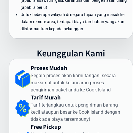
(apabila ada), fumigasi, karantina dan pengemasan ulang
Dapat Diandalkan
(apabila perlu)
Untuk beberapa wilayah di negara tujuan yang masuk ke
Waktu pengiriman paket ke Cook Island menjadi perhatian utama
dalam remote area, terdapat biaya tambahan yang akan
bagi banyak pengirim. Intrasia.id menawarkan estimasi waktu
diinformasikan kepada pelanggan
pengiriman yang dapat diandalkan:
Pengiriman Express (udara): 3-5 hari kerja
Pengiriman Standard (udara): 5-7 hari kerja
Keunggulan Kami
Pengiriman Ekonomis (laut): 30-45 hari
Faktor yang memengaruhi waktu pengiriman meliputi:
Proses Mudah
Segala proses akan kami tangani secara
Proses pemeriksaan bea cukai di Indonesia dan Cook Island
maksimal untuk kelancaran proses
Kondisi cuaca dan faktor operasional
pengiriman paket anda ke Cook Island
Ketersediaan transportasi di negara tujuan
Tarif Murah
Kejelasan dan kelengkapan alamat penerima
Tarif terjangkau untuk pengiriman barang
Intrasia.id memiliki sistem pelacakan canggih yang memungkinkan
kecil ataupun besar ke Cook Island dengan
Anda memantau status pengiriman secara real-time. Dengan
tidak ada biaya tersembunyi
begitu, Anda selalu mendapatkan informasi terkini mengenai posisi
Free Pickup
dan status paket Anda selama perjalanan ke Cook Island.