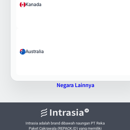
Kanada
Tim Intrasia.id akan membantu Anda memahami regulasi
pengiriman barang ke Cook Island dan memastikan paket Anda
memenuhi semua persyaratan bea cukai dan regulasi impor yang
berlaku.
Keunggulan Pengiriman Barang ke Cook
Island via Intrasia.id
Australia
Mengapa memilih Intrasia.id untuk pengiriman barang ke Cook
Island? Berikut keunggulan layanan kami:
Jaringan Global Yang Luas
- Kerjasama dengan kurir
internasional terkemuka
Negara Lainnya
Pilihan Layanan Fleksibel
- Dari express hingga ekonomis
sesuai kebutuhan
Tarif Kompetitif
- Harga terbaik untuk setiap jenis layanan
Pelacakan Real-time
- Pantau status paket Anda setiap saat
Asuransi Pengiriman
- Perlindungan tambahan untuk barang
Intrasia adalah brand dibawah naungan PT Reka
berharga
Paket Cakrawala (REPACK.ID) yang memiliki