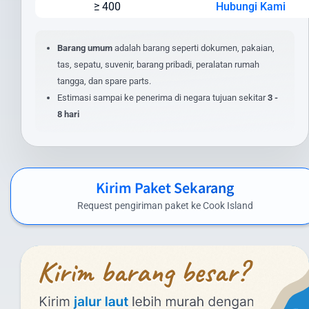
≥ 400
Hubungi Kami
Lokasi pengiriman dan penerimaan
Nilai barang dan asuransi (opsional)
Layanan tambahan yang dipilih
Barang umum
adalah barang seperti dokumen, pakaian,
tas, sepatu, suvenir, barang pribadi, peralatan rumah
Untuk mendapatkan estimasi biaya yang akurat, masukkan detail
tangga, dan spare parts.
pengiriman Anda pada kalkulator biaya di website kami. Anda juga
Estimasi sampai ke penerima di negara tujuan sekitar
3 -
dapat menghubungi tim layanan pelanggan kami untuk
8 hari
penawaran khusus pengiriman dalam jumlah besar atau barang
dengan spesifikasi khusus.
Biaya Kirim Paket ke Cook Island yang
Kompetitif
Kirim Paket Sekarang
Intrasia.id menawarkan biaya kirim paket ke Cook Island yang
Request pengiriman paket ke Cook Island
kompetitif tanpa mengorbankan kualitas layanan. Berikut
perkiraan tarif pengiriman paket dari Indonesia ke Cook Island
menggunakan layanan kami:
Layanan Udara (Express):
Di bawah 1 kg: mulai dari Rp 1.581.000