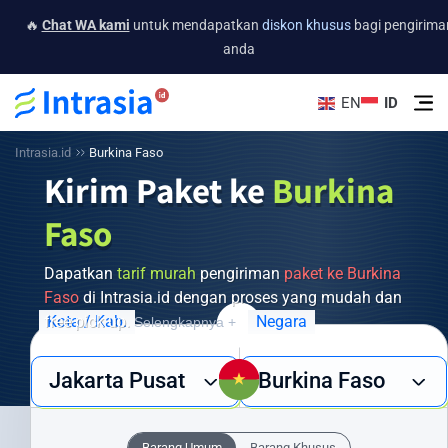
🔥
Chat WA kami
untuk mendapatkan
diskon khusus
bagi pengirima
anda
EN
ID
Intrasia.id
Burkina Faso
Kirim Paket ke
Burkina
Faso
Dapatkan
tarif murah
pengiriman
paket ke Burkina
Faso
di Intrasia.id dengan proses yang mudah dan
free pick up.
Kota / Kab.
Negara
Selengkapnya +
Butuh layanan pengiriman barang ke Burkina Faso yang cepat,
Jakarta Pusat
Burkina Faso
aman, dan ekonomis? Intrasia.id hadir sebagai solusi terpercaya
untuk semua kebutuhan pengiriman internasional Anda. Dengan
jaringan global yang luas dan pengalaman bertahun-tahun, kami
Barang Umum
Barang Khusus