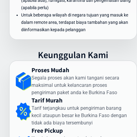
(apabila ada), fumigasi, karantina dan pengemasan ulang
Waktu Pengiriman Paket ke Burkina Faso
(apabila perlu)
yang Dapat Diandalkan
Untuk beberapa wilayah di negara tujuan yang masuk ke
dalam remote area, terdapat biaya tambahan yang akan
Waktu pengiriman paket ke Burkina Faso menjadi perhatian utama
diinformasikan kepada pelanggan
bagi banyak pengirim. Intrasia.id menawarkan estimasi waktu
pengiriman yang dapat diandalkan:
Pengiriman Express (udara): 3-5 hari kerja
Keunggulan Kami
Pengiriman Standard (udara): 5-7 hari kerja
Pengiriman Ekonomis (laut): 30-45 hari
Proses Mudah
Faktor yang memengaruhi waktu pengiriman meliputi:
Segala proses akan kami tangani secara
maksimal untuk kelancaran proses
Proses pemeriksaan bea cukai di Indonesia dan Burkina Faso
pengiriman paket anda ke Burkina Faso
Kondisi cuaca dan faktor operasional
Tarif Murah
Ketersediaan transportasi di negara tujuan
Kejelasan dan kelengkapan alamat penerima
Tarif terjangkau untuk pengiriman barang
kecil ataupun besar ke Burkina Faso dengan
Intrasia.id memiliki sistem pelacakan canggih yang memungkinkan
tidak ada biaya tersembunyi
Anda memantau status pengiriman secara real-time. Dengan
Free Pickup
begitu, Anda selalu mendapatkan informasi terkini mengenai posisi