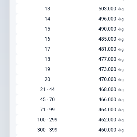
Solusi seimbang antara kecepatan dan biaya
13
503.000
/kg
Ideal untuk pengiriman reguler dengan biaya lebih terjangkau
14
496.000
/kg
Tersedia layanan pickup dari alamat pengirim
15
490.000
/kg
Pengiriman via Laut
16
485.000
/kg
Estimasi waktu pengiriman: 30-45 hari
17
481.000
Pilihan ekonomis untuk pengiriman dalam jumlah besar
/kg
Cocok untuk barang berat di atas 150 kg
18
477.000
/kg
Solusi hemat untuk pengiriman yang tidak terlalu mendesak
19
473.000
/kg
Cek Ongkir ke Burkina Faso Dengan Mudah
20
470.000
/kg
Sebelum mengirim paket, lakukan cek ongkir ke Burkina Faso untuk
21 - 44
468.000
/kg
mempersiapkan anggaran pengiriman Anda. Intrasia.id
45 - 70
466.000
menyediakan kalkulator tarif yang akurat dan transparan pada
/kg
halaman ini.
71 - 99
464.000
/kg
Faktor yang memengaruhi biaya pengiriman ke Burkina Faso
100 - 299
462.000
/kg
meliputi:
300 - 399
460.000
/kg
Berat dan dimensi paket