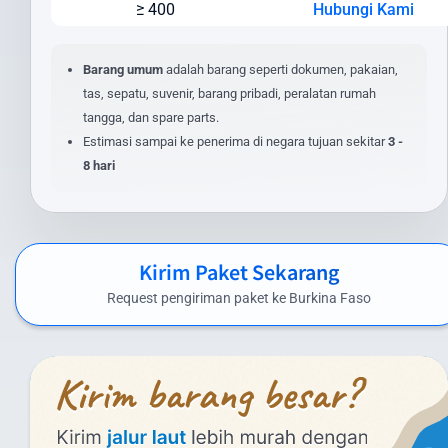
≥ 400
Hubungi Kami
Jenis layanan yang dipilih (express/standard)
Lokasi pengiriman dan penerimaan
Nilai barang dan asuransi (opsional)
Barang umum
adalah barang seperti dokumen, pakaian,
Layanan tambahan yang dipilih
tas, sepatu, suvenir, barang pribadi, peralatan rumah
tangga, dan spare parts.
Untuk mendapatkan estimasi biaya yang akurat, masukkan detail
Estimasi sampai ke penerima di negara tujuan sekitar
3 -
pengiriman Anda pada kalkulator biaya di website kami. Anda juga
8 hari
dapat menghubungi tim layanan pelanggan kami untuk
penawaran khusus pengiriman dalam jumlah besar atau barang
dengan spesifikasi khusus.
Biaya Kirim Paket ke Burkina Faso yang
Kirim Paket Sekarang
Kompetitif
Request pengiriman paket ke Burkina Faso
Intrasia.id menawarkan biaya kirim paket ke Burkina Faso yang
kompetitif tanpa mengorbankan kualitas layanan. Berikut
perkiraan tarif pengiriman paket dari Indonesia ke Burkina Faso
menggunakan layanan kami:
Layanan Udara (Express):