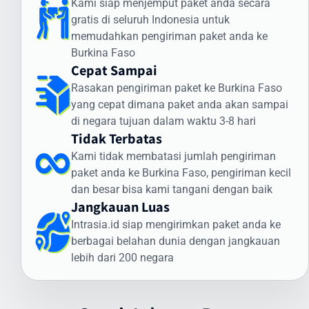
Kami siap menjemput paket anda secara
dan status paket Anda selama perjalanan ke Burkina Faso.
gratis di seluruh Indonesia untuk
Cara Kirim Dokumen ke Burkina Faso dengan
memudahkan pengiriman paket anda ke
Aman
Burkina Faso
Cepat Sampai
Pengiriman dokumen internasional membutuhkan penanganan
Rasakan pengiriman paket ke Burkina Faso
khusus. Intrasia.id menawarkan layanan khusus untuk cara kirim
yang cepat dimana paket anda akan sampai
dokumen ke Burkina Faso yang aman dan terjamin:
di negara tujuan dalam waktu 3-8 hari
Jenis Dokumen yang Sering Dikirim ke Burkina Faso:
Tidak Terbatas
Dokumen legal dan kontrak bisnis
Kami tidak membatasi jumlah pengiriman
Sertifikat dan dokumen akademik
paket anda ke Burkina Faso, pengiriman kecil
Dokumen imigrasi dan visa
dan besar bisa kami tangani dengan baik
Jangkauan Luas
Dokumen perbankan dan keuangan
Dokumen teknis dan spesifikasi produk
Intrasia.id siap mengirimkan paket anda ke
Keunggulan Layanan Dokumen Intrasia.id:
berbagai belahan dunia dengan jangkauan
lebih dari 200 negara
Pengiriman express prioritas
Pelacakan end-to-end
Kemasan khusus tahan air