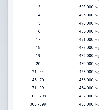
Solusi seimbang antara kecepatan dan biaya
13
503.000
/kg
Ideal untuk pengiriman reguler dengan biaya lebih terjangkau
14
496.000
/kg
Tersedia layanan pickup dari alamat pengirim
15
490.000
/kg
Pengiriman via Laut
16
485.000
/kg
Estimasi waktu pengiriman: 30-45 hari
17
481.000
Pilihan ekonomis untuk pengiriman dalam jumlah besar
/kg
Cocok untuk barang berat di atas 150 kg
18
477.000
/kg
Solusi hemat untuk pengiriman yang tidak terlalu mendesak
19
473.000
/kg
Cek Ongkir ke Bosnia & Herzegovina Dengan
20
470.000
/kg
Mudah
21 - 44
468.000
/kg
Sebelum mengirim paket, lakukan cek ongkir ke Bosnia &
45 - 70
466.000
/kg
Herzegovina untuk mempersiapkan anggaran pengiriman Anda.
Intrasia.id menyediakan kalkulator tarif yang akurat dan
71 - 99
464.000
/kg
transparan pada halaman ini.
100 - 299
462.000
/kg
Faktor yang memengaruhi biaya pengiriman ke Bosnia &
300 - 399
460.000
/kg
Herzegovina meliputi: