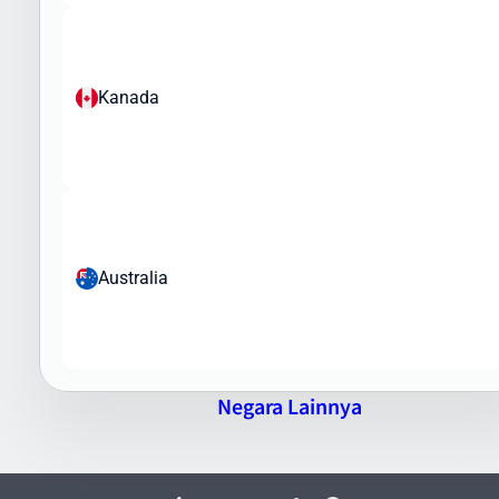
Perangkat medis
Produk elektronik dengan nilai tinggi
Barang yang Dilarang:
Kanada
Obat-obatan terlarang
Senjata dan amunisi
Barang palsu dan melanggar hak cipta
Barang berbahaya dan bahan peledak
Flora dan fauna yang dilindungi
Tim Intrasia.id akan membantu Anda memahami regulasi
Australia
pengiriman barang ke Bosnia & Herzegovina dan memastikan
paket Anda memenuhi semua persyaratan bea cukai dan regulasi
impor yang berlaku.
Keunggulan Pengiriman Barang ke Bosnia &
Herzegovina via Intrasia.id
Negara Lainnya
Mengapa memilih Intrasia.id untuk pengiriman barang ke Bosnia &
Herzegovina? Berikut keunggulan layanan kami: