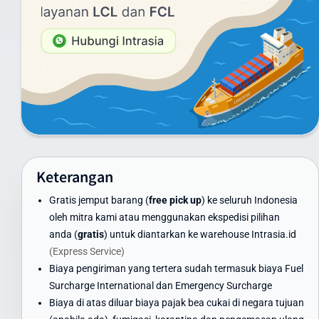
Layanan Udara (Express):
Di bawah 1 kg: mulai dari Rp 1.581.000
Di atas 100 kg: mulai dari Rp 460.000/kg
Untuk melihat harga secara lengkap anda dapat melihat tabel
daftar harga yang menampilkan tarif pengiriman dari 1 sampai
20 kg
Layanan Laut (untuk pengiriman besar):
Minimum 100 kg: hubungi customer service untuk penawaran
khusus
Keterangan
Container FCL/LCL: tersedia penawaran khusus sesuai volume
dan berat
Gratis jemput barang (
free pick up
) ke seluruh Indonesia
Harga di atas adalah estimasi dan dapat berubah. Untuk
oleh mitra kami atau menggunakan ekspedisi pilihan
mendapatkan penawaran terbaik, gunakan kalkulator ongkir di
anda (
gratis
) untuk diantarkan ke warehouse Intrasia.id
website kami atau hubungi tim layanan pelanggan Intrasia.id.
(Express Service)
Biaya pengiriman yang tertera sudah termasuk biaya Fuel
Kami menawarkan skema volume discount - semakin besar volume
Surcharge International dan Emergency Surcharge
pengiriman, semakin ekonomis biaya per kilogramnya. Ini
Biaya di atas diluar biaya pajak bea cukai di negara tujuan
menjadikan Intrasia.id pilihan tepat untuk cara kirim paket murah