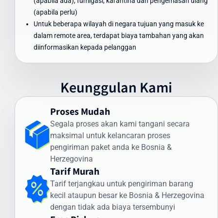
(apabila ada), fumigasi, karantina dan pengemasan ulang
ke Bosnia & Herzegovina tanpa mengorbankan kualitas dan
(apabila perlu)
keamanan.
Untuk beberapa wilayah di negara tujuan yang masuk ke
Waktu Pengiriman Paket ke Bosnia &
dalam remote area, terdapat biaya tambahan yang akan
Herzegovina yang Dapat Diandalkan
diinformasikan kepada pelanggan
Waktu pengiriman paket ke Bosnia & Herzegovina menjadi
perhatian utama bagi banyak pengirim. Intrasia.id menawarkan
Keunggulan Kami
estimasi waktu pengiriman yang dapat diandalkan:
Pengiriman Express (udara): 3-5 hari kerja
Proses Mudah
Pengiriman Standard (udara): 5-7 hari kerja
Segala proses akan kami tangani secara
Pengiriman Ekonomis (laut): 30-45 hari
maksimal untuk kelancaran proses
Faktor yang memengaruhi waktu pengiriman meliputi:
pengiriman paket anda ke Bosnia &
Herzegovina
Proses pemeriksaan bea cukai di Indonesia dan Bosnia &
Tarif Murah
Herzegovina
Tarif terjangkau untuk pengiriman barang
Kondisi cuaca dan faktor operasional
kecil ataupun besar ke Bosnia & Herzegovina
Ketersediaan transportasi di negara tujuan
dengan tidak ada biaya tersembunyi
Kejelasan dan kelengkapan alamat penerima