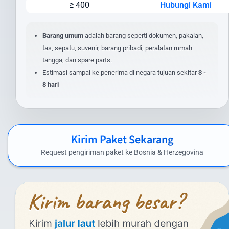
≥ 400
Hubungi Kami
Berat dan dimensi paket
Jenis layanan yang dipilih (express/standard)
Lokasi pengiriman dan penerimaan
Barang umum
adalah barang seperti dokumen, pakaian,
Nilai barang dan asuransi (opsional)
tas, sepatu, suvenir, barang pribadi, peralatan rumah
Layanan tambahan yang dipilih
tangga, dan spare parts.
Estimasi sampai ke penerima di negara tujuan sekitar
3 -
Untuk mendapatkan estimasi biaya yang akurat, masukkan detail
8 hari
pengiriman Anda pada kalkulator biaya di website kami. Anda juga
dapat menghubungi tim layanan pelanggan kami untuk
penawaran khusus pengiriman dalam jumlah besar atau barang
dengan spesifikasi khusus.
Kirim Paket Sekarang
Biaya Kirim Paket ke Bosnia & Herzegovina
Request pengiriman paket ke Bosnia & Herzegovina
yang Kompetitif
Intrasia.id menawarkan biaya kirim paket ke Bosnia & Herzegovina
yang kompetitif tanpa mengorbankan kualitas layanan. Berikut
perkiraan tarif pengiriman paket dari Indonesia ke Bosnia &
Herzegovina menggunakan layanan kami: