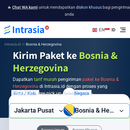
🔥
Chat WA kami
untuk mendapatkan
diskon khusus
bagi pengirima
anda
EN
ID
Intrasia.id
Bosnia & Herzegovina
Kirim Paket ke
Bosnia &
Herzegovina
Dapatkan
tarif murah
pengiriman
paket ke Bosnia &
Herzegovina
di Intrasia.id dengan proses yang
mudah dan free pick up.
Kota / Kab.
Negara
Selengkapnya +
Butuh layanan pengiriman barang ke Bosnia & Herzegovina yang
Jakarta Pusat
Bosnia & Herzegovina
cepat, aman, dan ekonomis? Intrasia.id hadir sebagai solusi
terpercaya untuk semua kebutuhan pengiriman internasional
Anda. Dengan jaringan global yang luas dan pengalaman
Barang Umum
Barang Khusus