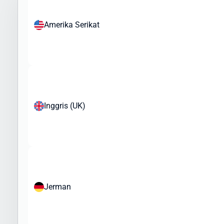
Intrasia.id dapat membantu Anda mengirimkan berbagai jenis
barang ke Bosnia & Herzegovina, namun perlu diperhatikan bahwa
Amerika Serikat
ada regulasi khusus yang perlu dipatuhi. Berikut jenis barang yang
umum dikirim ke Bosnia & Herzegovina:
Produk yang Sering Dikirim:
Pakaian dan tekstil
Elektronik dan gadget
Kosmetik dan produk perawatan pribadi
Inggris (UK)
Produk kesehatan (non-resep)
Mainan dan barang koleksi
Buku dan media cetak
Aksesoris fashion
Sampel bisnis dan merchandise
Peralatan olahraga
Barang yang Dibatasi atau Memerlukan Izin Khusus:
Jerman
Makanan dan produk organik
Produk kesehatan tertentu