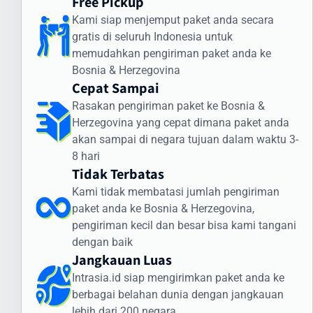
Free Pickup
Intrasia.id memiliki sistem pelacakan canggih yang memungkinkan
Kami siap menjemput paket anda secara
Anda memantau status pengiriman secara real-time. Dengan
gratis di seluruh Indonesia untuk
begitu, Anda selalu mendapatkan informasi terkini mengenai posisi
memudahkan pengiriman paket anda ke
dan status paket Anda selama perjalanan ke Bosnia &
Bosnia & Herzegovina
Herzegovina.
Cepat Sampai
Cara Kirim Dokumen ke Bosnia &
Rasakan pengiriman paket ke Bosnia &
Herzegovina dengan Aman
Herzegovina yang cepat dimana paket anda
akan sampai di negara tujuan dalam waktu 3-
Pengiriman dokumen internasional membutuhkan penanganan
8 hari
khusus. Intrasia.id menawarkan layanan khusus untuk cara kirim
Tidak Terbatas
dokumen ke Bosnia & Herzegovina yang aman dan terjamin:
Kami tidak membatasi jumlah pengiriman
Jenis Dokumen yang Sering Dikirim ke Bosnia &
paket anda ke Bosnia & Herzegovina,
Herzegovina:
pengiriman kecil dan besar bisa kami tangani
Dokumen legal dan kontrak bisnis
dengan baik
Jangkauan Luas
Sertifikat dan dokumen akademik
Dokumen imigrasi dan visa
Intrasia.id siap mengirimkan paket anda ke
Dokumen perbankan dan keuangan
berbagai belahan dunia dengan jangkauan
Dokumen teknis dan spesifikasi produk
lebih dari 200 negara