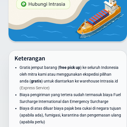
Layanan Laut (untuk pengiriman besar):
Minimum 100 kg: hubungi customer service untuk penawaran
khusus
Container FCL/LCL: tersedia penawaran khusus sesuai volume
dan berat
Harga di atas adalah estimasi dan dapat berubah. Untuk
mendapatkan penawaran terbaik, gunakan kalkulator ongkir di
Keterangan
website kami atau hubungi tim layanan pelanggan Intrasia.id.
Gratis jemput barang (
free pick up
) ke seluruh Indonesia
Kami menawarkan skema volume discount - semakin besar volume
oleh mitra kami atau menggunakan ekspedisi pilihan
pengiriman, semakin ekonomis biaya per kilogramnya. Ini
anda (
gratis
) untuk diantarkan ke warehouse Intrasia.id
menjadikan Intrasia.id pilihan tepat untuk cara kirim paket murah
(Express Service)
ke Armenia tanpa mengorbankan kualitas dan keamanan.
Biaya pengiriman yang tertera sudah termasuk biaya Fuel
Waktu Pengiriman Paket ke Armenia yang
Surcharge International dan Emergency Surcharge
Dapat Diandalkan
Biaya di atas diluar biaya pajak bea cukai di negara tujuan
(apabila ada), fumigasi, karantina dan pengemasan ulang
Waktu pengiriman paket ke Armenia menjadi perhatian utama bagi
(apabila perlu)
banyak pengirim. Intrasia.id menawarkan estimasi waktu