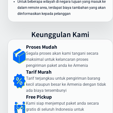
Untuk beberapa wilayah di negara tujuan yang masuk ke
pengiriman yang dapat diandalkan:
dalam remote area, terdapat biaya tambahan yang akan
Pengiriman Express (udara): 3-5 hari kerja
diinformasikan kepada pelanggan
Pengiriman Standard (udara): 5-7 hari kerja
Pengiriman Ekonomis (laut): 30-45 hari
Keunggulan Kami
Faktor yang memengaruhi waktu pengiriman meliputi:
Proses pemeriksaan bea cukai di Indonesia dan Armenia
Proses Mudah
Kondisi cuaca dan faktor operasional
Segala proses akan kami tangani secara
Ketersediaan transportasi di negara tujuan
maksimal untuk kelancaran proses
Kejelasan dan kelengkapan alamat penerima
pengiriman paket anda ke Armenia
Intrasia.id memiliki sistem pelacakan canggih yang memungkinkan
Tarif Murah
Anda memantau status pengiriman secara real-time. Dengan
Tarif terjangkau untuk pengiriman barang
begitu, Anda selalu mendapatkan informasi terkini mengenai posisi
kecil ataupun besar ke Armenia dengan tidak
dan status paket Anda selama perjalanan ke Armenia.
ada biaya tersembunyi
Cara Kirim Dokumen ke Armenia dengan
Free Pickup
Aman
Kami siap menjemput paket anda secara
gratis di seluruh Indonesia untuk
Pengiriman dokumen internasional membutuhkan penanganan