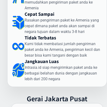
memudahkan pengiriman paket anda ke
khusus. Intrasia.id menawarkan layanan khusus untuk cara kirim
Armenia
dokumen ke Armenia yang aman dan terjamin:
Cepat Sampai
Jenis Dokumen yang Sering Dikirim ke Armenia:
Rasakan pengiriman paket ke Armenia yang
cepat dimana paket anda akan sampai di
Dokumen legal dan kontrak bisnis
negara tujuan dalam waktu 3-8 hari
Sertifikat dan dokumen akademik
Tidak Terbatas
Dokumen imigrasi dan visa
Dokumen perbankan dan keuangan
Kami tidak membatasi jumlah pengiriman
Dokumen teknis dan spesifikasi produk
paket anda ke Armenia, pengiriman kecil dan
besar bisa kami tangani dengan baik
Keunggulan Layanan Dokumen Intrasia.id:
Jangkauan Luas
Pengiriman express prioritas
Intrasia.id siap mengirimkan paket anda ke
Pelacakan end-to-end
berbagai belahan dunia dengan jangkauan
Kemasan khusus tahan air
lebih dari 200 negara
Penanganan oleh staf terlatih
Jaminan keamanan dan kerahasiaan
Bukti pengiriman dan penerimaan
Gerai
Jakarta
Pusat
Asuransi dokumen (opsional)