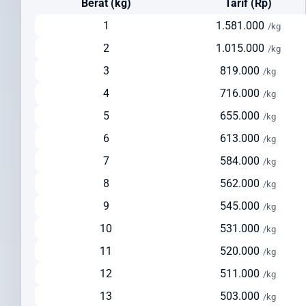
Berat (kg)
Tarif (Rp)
Cara Kirim Paket ke Armenia yang Efisien dan
Terpercaya
1
1.581.000
/kg
2
1.015.000
/kg
Kirim paket ke Armenia
dari Indonesia kini menjadi lebih mudah
dengan Intrasia.id. Kami menawarkan berbagai opsi pengiriman
3
819.000
/kg
yang dapat disesuaikan dengan kebutuhan dan prioritas Anda:
4
716.000
/kg
Pengiriman via Udara (Express)
5
655.000
/kg
Estimasi waktu pengiriman: 3-5 hari kerja
6
613.000
/kg
Cocok untuk dokumen penting, barang bernilai tinggi, dan
7
584.000
/kg
pengiriman urgent
Pelacakan real-time untuk memantau status paket Anda
8
562.000
/kg
Layanan door-to-door yang nyaman
9
545.000
/kg
Pengiriman via Udara (Standard)
10
531.000
/kg
Estimasi waktu pengiriman: 5-7 hari kerja
11
520.000
/kg
Solusi seimbang antara kecepatan dan biaya
12
511.000
Ideal untuk pengiriman reguler dengan biaya lebih terjangkau
/kg
Tersedia layanan pickup dari alamat pengirim
13
503.000
/kg