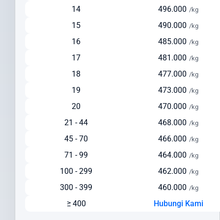
Pengiriman via Laut
14
496.000
/kg
Estimasi waktu pengiriman: 30-45 hari
15
490.000
/kg
Pilihan ekonomis untuk pengiriman dalam jumlah besar
16
485.000
/kg
Cocok untuk barang berat di atas 150 kg
17
481.000
Solusi hemat untuk pengiriman yang tidak terlalu mendesak
/kg
Cek Ongkir ke Armenia Dengan Mudah
18
477.000
/kg
19
473.000
/kg
Sebelum mengirim paket, lakukan cek ongkir ke Armenia untuk
mempersiapkan anggaran pengiriman Anda. Intrasia.id
20
470.000
/kg
menyediakan kalkulator tarif yang akurat dan transparan pada
21 - 44
468.000
/kg
halaman ini.
45 - 70
466.000
/kg
Faktor yang memengaruhi biaya pengiriman ke Armenia meliputi:
71 - 99
464.000
/kg
Berat dan dimensi paket
100 - 299
462.000
/kg
Jenis layanan yang dipilih (express/standard)
Lokasi pengiriman dan penerimaan
300 - 399
460.000
/kg
Nilai barang dan asuransi (opsional)
≥ 400
Hubungi Kami
Layanan tambahan yang dipilih