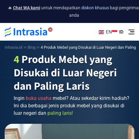
🔥
Chat WA kami
untuk mendapatkan
diskon khusus
bagi pengirima
anda
EN
ID
Intrasia.id
Blog
4
Produk Mebel yang Disukai di Luar Negeri dan Paling
4
Produk Mebel yang
Laris
Disukai di Luar Negeri
dan Paling Laris
Ingin
buka
usaha
mebel? Atau sekedar kirim hadiah?
Ini dia berbagai jenis produk mebel yang disukai di
luar negeri dan
paling
laris!