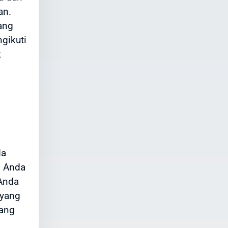
an.
ang
gikuti
k
da
i Anda
Anda
 yang
yang