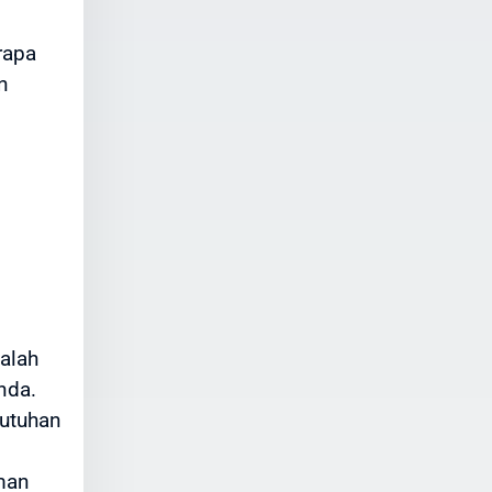
rapa
n
alah
nda.
butuhan
iman