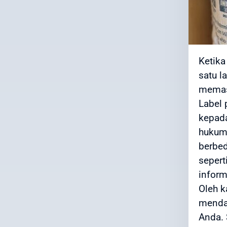
Ketika
satu l
memast
Label 
kepada
hukum 
berbed
sepert
inform
Oleh k
mendal
Anda. 