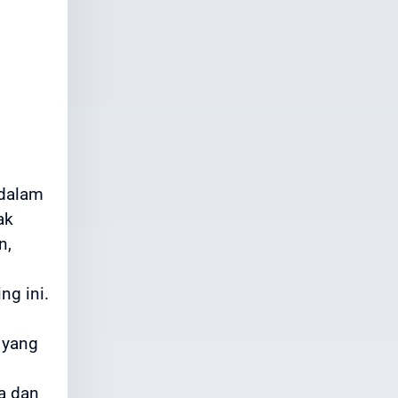
 dalam
ak
n,
ng ini.
 yang
a dan