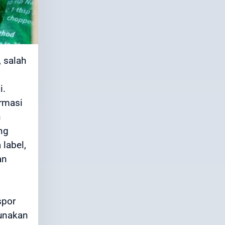
 salah
i.
rmasi
n
ng
label,
an
spor
gunakan