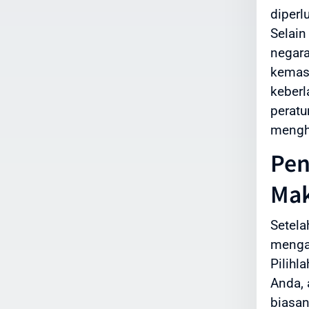
diperl
Selain
negara
kemas
keberl
peratu
mengh
Pen
Mak
Setela
menga
Pilihl
Anda, 
biasan