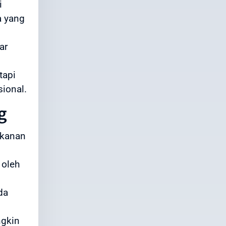
i
a yang
ar
tapi
sional.
g
akanan
 oleh
da
ngkin