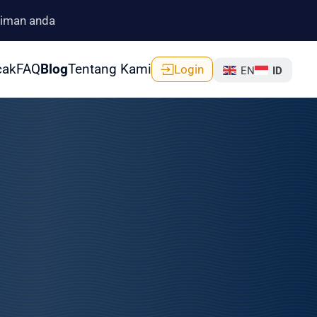
riman anda
cak
FAQ
Blog
Tentang
Kami
Login
EN
ID