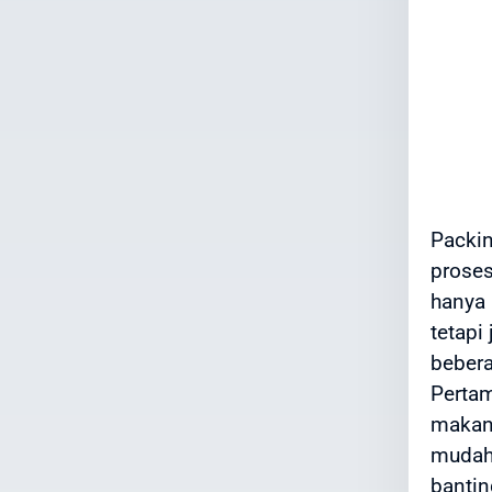
Packin
proses
hanya 
tetapi
bebera
Pertam
makana
mudah 
bantin