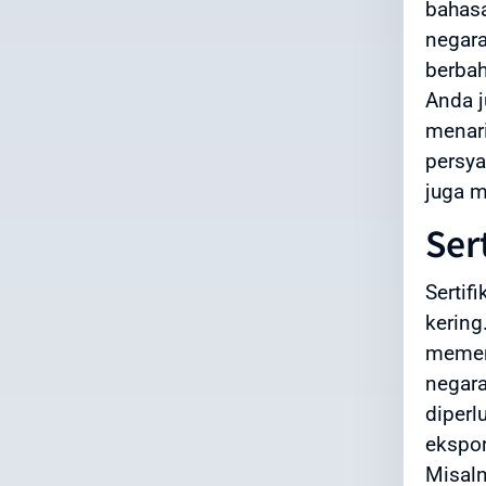
bahas
negara
berbah
Anda j
menar
persya
juga m
Ser
Sertif
kering
memenu
negara
diperl
ekspor
Misaln