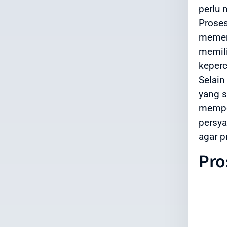
perlu 
Proses
memerl
memili
keper
Selain
yang s
mempe
persya
agar p
Pro