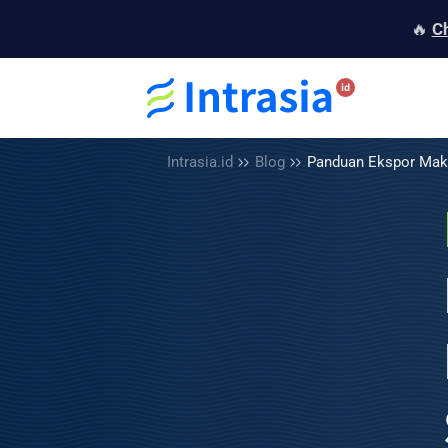
🔥
C
Intrasia.id
Blog
Panduan
Ekspor Maka