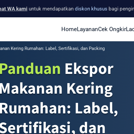
hat WA kami
untuk mendapatkan
diskon khusus
bagi pengi
Home
Layanan
Cek
Ongkir
La
nan Kering Rumahan: Label, Sertifikasi, dan Packing
Panduan
Ekspor
Makanan Kering
Rumahan: Label,
Sertifikasi, dan