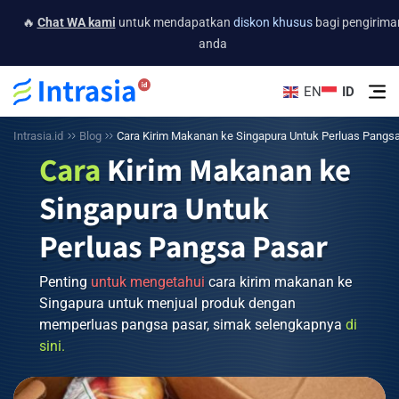
🔥
Chat WA kami
untuk mendapatkan
diskon khusus
bagi pengirima
anda
EN
ID
Intrasia.id
Blog
Cara
Kirim Makanan ke Singapura Untuk Perluas Pangs
Cara
Kirim Makanan ke
Pasar
Singapura Untuk
Perluas Pangsa Pasar
Penting
untuk
mengetahui
cara kirim makanan ke
Singapura untuk menjual produk dengan
memperluas pangsa pasar, simak selengkapnya
di
sini.